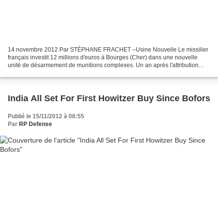
14 novembre 2012 Par STÉPHANE FRACHET –Usine Nouvelle Le missilier
français investit 12 millions d'euros à Bourges (Cher) dans une nouvelle
unité de désarmement de munitions complexes. Un an après l'attribution
d'un marché de destruction de 36 000 munitions...
India All Set For First Howitzer Buy Since Bofors
Publié le 15/11/2012 à 08:55
Par
RP Defense