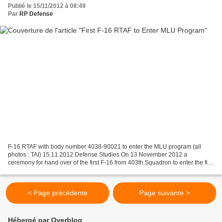
Publié le 15/11/2012 à 08:49
Par
RP Defense
F-16 RTAF with body number 4038-90021 to enter the MLU program (all
photos : TAI) 15.11.2012 Defense Studies On 13 November 2012 a
ceremony for hand over of the first F-16 from 403th Squadron to enter the first
scheme of the MLU program was held in the...
< Page précédente
Page suivante >
Hébergé par Overblog