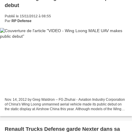
debut
Publié le 15/11/2012 à 08:55
Par
RP Defense
Nov. 14, 2012 by Greg Waldron – FG Zhuhai - Aviation Industry Corporation
of China's Wing Loong unmanned aerial vehicle made its public debut on
the static display at Airshow China this year. Although models of the Wing
Loong have appeared at air shows...
Renault Trucks Defense garde Nexter dans sa