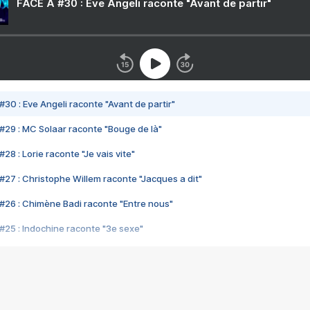
FACE A #30 : Eve Angeli raconte "Avant de partir"
#30 : Eve Angeli raconte "Avant de partir"
#29 : MC Solaar raconte "Bouge de là"
28 : Lorie raconte "Je vais vite"
#27 : Christophe Willem raconte "Jacques a dit"
#26 : Chimène Badi raconte "Entre nous"
#25 : Indochine raconte "3e sexe"
#24 : Zaho raconte "C'est chelou"
#23 : Patrick Bruel raconte "Au café des délices"
#22 : Kyo raconte "Le chemin"