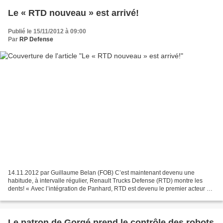
Le « RTD nouveau » est arrivé!
Publié le 15/11/2012 à 09:00
Par
RP Defense
14.11.2012 par Guillaume Belan (FOB) C’est maintenant devenu une
habitude, à intervalle régulier, Renault Trucks Defense (RTD) montre les
dents! « Avec l’intégration de Panhard, RTD est devenu le premier acteur en
France des plateformes terrestres » a...
Le patron de Gorgé prend le contrôle des robots