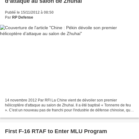
d’attaque au salon de Zhuhai
Publié le 15/11/2012 à 08:50
Par
RP Defense
14 novembre 2012 Par RFI La Chine vient de dévoiler son premier
hélicoptère d'attaque au salon de Zhuhai. Il a été baptisé « Tonnerre de feu
». C'est un nouveau pas de franchi pour l'industrie de défense chinoise, qui
cherche à gagner en autonomie. Cela...
First F-16 RTAF to Enter MLU Program