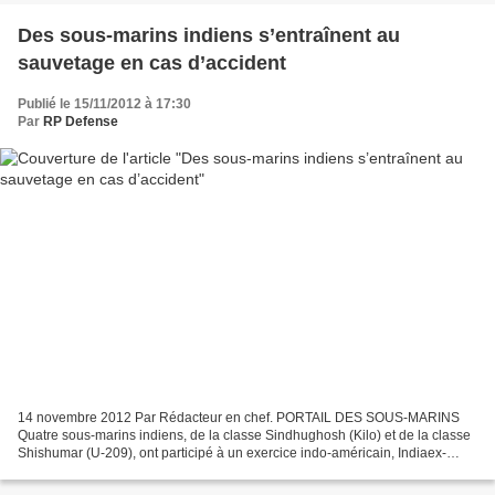
Des sous-marins indiens s’entraînent au
sauvetage en cas d’accident
Publié le 15/11/2012 à 17:30
Par
RP Defense
14 novembre 2012 Par Rédacteur en chef. PORTAIL DES SOUS-MARINS
Quatre sous-marins indiens, de la classe Sindhughosh (Kilo) et de la classe
Shishumar (U-209), ont participé à un exercice indo-américain, Indiaex-
2012, au large de Goa. Ils ont ainsi pu...