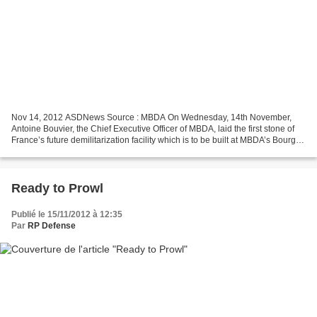
Nov 14, 2012 ASDNews Source : MBDA On Wednesday, 14th November,
Antoine Bouvier, the Chief Executive Officer of MBDA, laid the first stone of
France’s future demilitarization facility which is to be built at MBDA’s Bourges
Subdray site. Representatives...
Ready to Prowl
Publié le 15/11/2012 à 12:35
Par
RP Defense