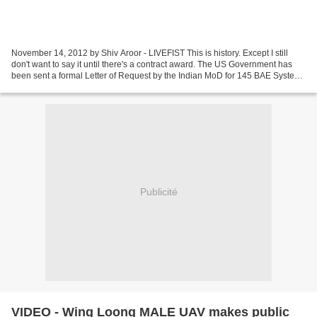
November 14, 2012 by Shiv Aroor - LIVEFIST This is history. Except I still
don't want to say it until there's a contract award. The US Government has
been sent a formal Letter of Request by the Indian MoD for 145 BAE Systems
M777 ultra-light howitzers,...
Publicité
VIDEO - Wing Loong MALE UAV makes public