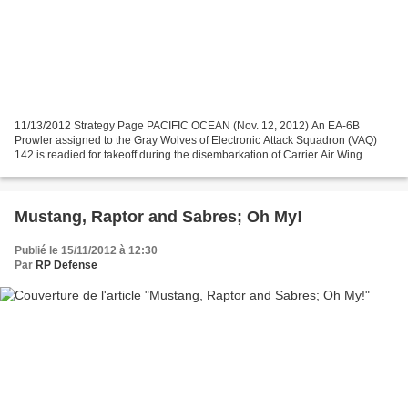
11/13/2012 Strategy Page PACIFIC OCEAN (Nov. 12, 2012) An EA-6B
Prowler assigned to the Gray Wolves of Electronic Attack Squadron (VAQ)
142 is readied for takeoff during the disembarkation of Carrier Air Wing
(CVW) 11 from the aircraft carrier USS Nimitz...
Mustang, Raptor and Sabres; Oh My!
Publié le 15/11/2012 à 12:30
Par
RP Defense