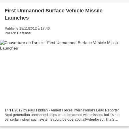
First Unmanned Surface Vehicle Missile
Launches
Publié le 15/11/2012 à 17:40
Par
RP Defense
14/11/2012 by Paul Fiddian - Armed Forces International's Lead Reporter
Next-generation unmanned ships could be armed with missiles but it's not
yet certain when such systems could be operationally-deployed. That's
according to US Navy officials, in a...