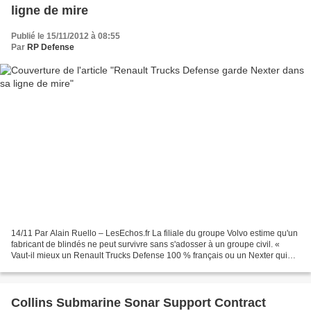
ligne de mire
Publié le 15/11/2012 à 08:55
Par
RP Defense
14/11 Par Alain Ruello – LesEchos.fr La filiale du groupe Volvo estime qu'un
fabricant de blindés ne peut survivre sans s'adosser à un groupe civil. «
Vaut-il mieux un Renault Trucks Defense 100 % français ou un Nexter qui
achète ses bases roulantes chez...
Collins Submarine Sonar Support Contract