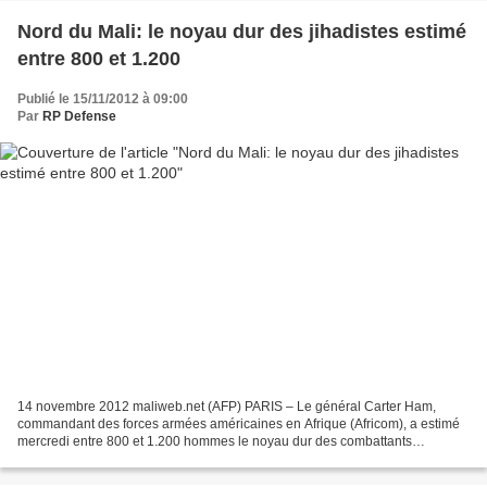
Nord du Mali: le noyau dur des jihadistes estimé
entre 800 et 1.200
Publié le 15/11/2012 à 09:00
Par
RP Defense
14 novembre 2012 maliweb.net (AFP) PARIS – Le général Carter Ham,
commandant des forces armées américaines en Afrique (Africom), a estimé
mercredi entre 800 et 1.200 hommes le noyau dur des combattants
islamistes occupant le nord du Mali. Je dirais que...