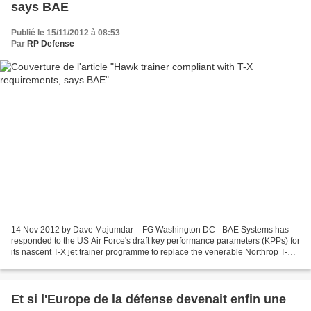
says BAE
Publié le 15/11/2012 à 08:53
Par
RP Defense
14 Nov 2012 by Dave Majumdar – FG Washington DC - BAE Systems has
responded to the US Air Force's draft key performance parameters (KPPs) for
its nascent T-X jet trainer programme to replace the venerable Northrop T-38
Talon. "We responded to that here...
Et si l'Europe de la défense devenait enfin une