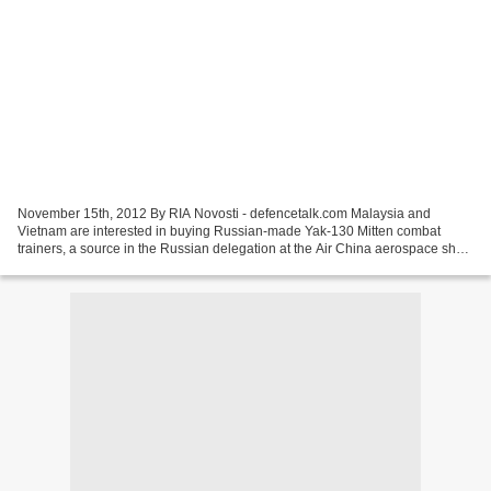
November 15th, 2012 By RIA Novosti - defencetalk.com Malaysia and
Vietnam are interested in buying Russian-made Yak-130 Mitten combat
trainers, a source in the Russian delegation at the Air China aerospace show
told RIA Novosti on Wednesday. “Malaysia...