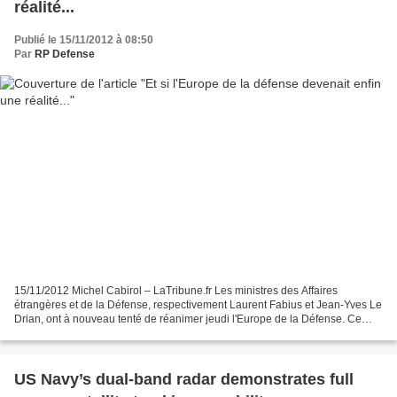
réalité...
Publié le 15/11/2012 à 08:50
Par
RP Defense
15/11/2012 Michel Cabirol – LaTribune.fr Les ministres des Affaires
étrangères et de la Défense, respectivement Laurent Fabius et Jean-Yves Le
Drian, ont à nouveau tenté de réanimer jeudi l'Europe de la Défense. Ce
concept est-il passé de la virtualité...
US Navy’s dual-band radar demonstrates full