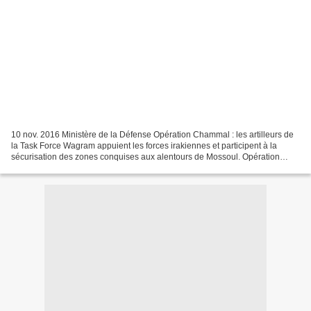
10 nov. 2016 Ministère de la Défense Opération Chammal : les artilleurs de
la Task Force Wagram appuient les forces irakiennes et participent à la
sécurisation des zones conquises aux alentours de Mossoul. Opération
Chammal : les artilleurs de la Task...