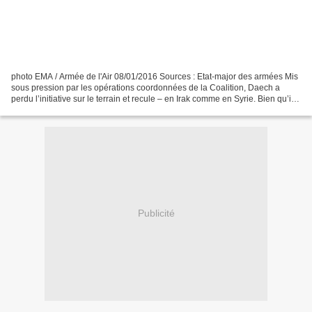
photo EMA / Armée de l'Air 08/01/2016 Sources : Etat-major des armées Mis
sous pression par les opérations coordonnées de la Coalition, Daech a
perdu l’initiative sur le terrain et recule – en Irak comme en Syrie. Bien qu’il
faille conserver à l’esprit...
Publicité