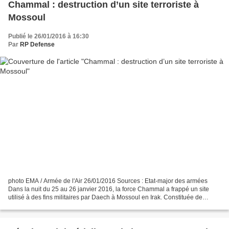
Chammal : destruction d’un site terroriste à
Mossoul
Publié le 26/01/2016 à 16:30
Par
RP Defense
photo EMA / Armée de l'Air 26/01/2016 Sources : Etat-major des armées
Dans la nuit du 25 au 26 janvier 2016, la force Chammal a frappé un site
utilisé à des fins militaires par Daech à Mossoul en Irak. Constituée de
Mirage 2000 et de Rafale, la patrouille...