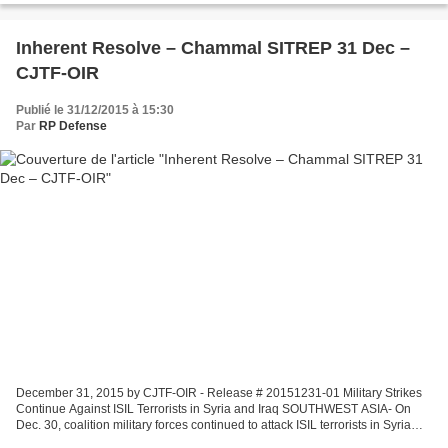
Inherent Resolve – Chammal SITREP 31 Dec –
CJTF-OIR
Publié le 31/12/2015 à 15:30
Par
RP Defense
December 31, 2015 by CJTF-OIR - Release # 20151231-01 Military Strikes
Continue Against ISIL Terrorists in Syria and Iraq SOUTHWEST ASIA- On
Dec. 30, coalition military forces continued to attack ISIL terrorists in Syria
and Iraq. In Syria, coalition...