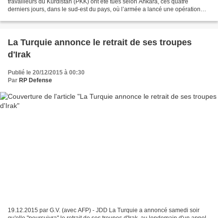
travailleurs du Kurdistan (PKK) ont été tués selon Ankara, ces quatre
derniers jours, dans le sud-est du pays, où l’armée a lancé une opération
d’envergure avec pour objectif de déloger...
La Turquie annonce le retrait de ses troupes
d'Irak
Publié le 20/12/2015 à 00:30
Par
RP Defense
19.12.2015 par G.V. (avec AFP) - JDD La Turquie a annoncé samedi soir