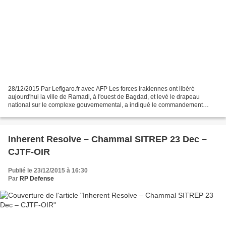
28/12/2015 Par Lefigaro.fr avec AFP Les forces irakiennes ont libéré
aujourd'hui la ville de Ramadi, à l'ouest de Bagdad, et levé le drapeau
national sur le complexe gouvernemental, a indiqué le commandement
irakien des opérations. "Ramadi a été libérée...
Inherent Resolve – Chammal SITREP 23 Dec –
CJTF-OIR
Publié le 23/12/2015 à 16:30
Par
RP Defense