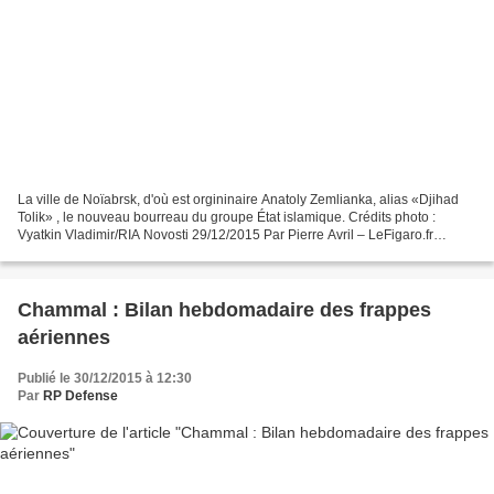
La ville de Noïabrsk, d'où est orgininaire Anatoly Zemlianka, alias «Djihad
Tolik» , le nouveau bourreau du groupe État islamique. Crédits photo :
Vyatkin Vladimir/RIA Novosti 29/12/2015 Par Pierre Avril – LeFigaro.fr
REPORTAGE- S'immisçant au cœur d'une...
Chammal : Bilan hebdomadaire des frappes
aériennes
Publié le 30/12/2015 à 12:30
Par
RP Defense