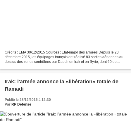
Crédits : EMA 30/12/2015 Sources : Etat-major des armées Depuis le 23
décembre 2015, les équipages français ont réalisé 83 sorties aériennes au-
dessus des zones contrôlées par Daech en Irak et en Syrie, dont 60 de
bombardement en appui des troupes irakiennes...
Irak: l'armée annonce la «libération» totale de
Ramadi
Publié le 28/12/2015 à 12:30
Par
RP Defense