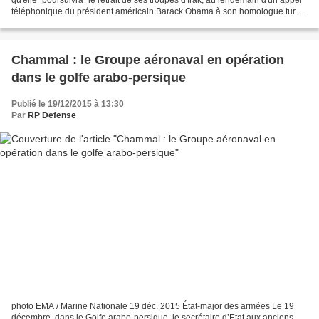
qu'elle "poursuivra" le retrait de ses troupes d'Irak, au lendemain d'un appel
téléphonique du président américain Barack Obama à son homologue turc
Recep Tayyip Erdogan l'invitant...
Chammal : le Groupe aéronaval en opération
dans le golfe arabo-persique
Publié le 19/12/2015 à 13:30
Par
RP Defense
photo EMA / Marine Nationale 19 déc. 2015 État-major des armées Le 19
décembre, dans le Golfe arabo-persique, le secrétaire d’Etat aux anciens