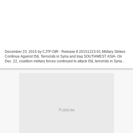
December 23, 2015 by CJTF-OIR - Release # 20151223-01 Military Strikes
Continue Against ISIL Terrorists in Syria and Iraq SOUTHWEST ASIA- On
Dec. 22, coalition military forces continued to attack ISIL terrorists in Syria
and Iraq. In Syria, coalition...
Publicité