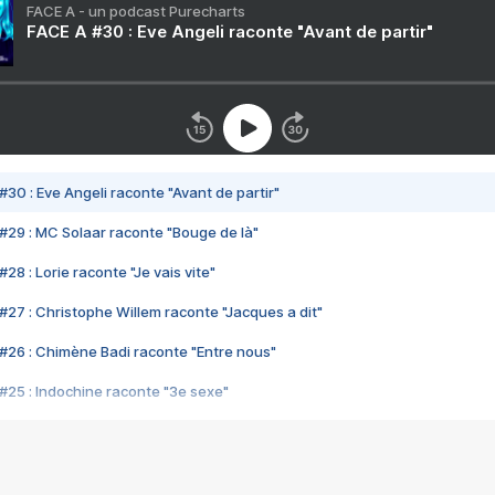
FACE A - un podcast Purecharts
FACE A #30 : Eve Angeli raconte "Avant de partir"
#30 : Eve Angeli raconte "Avant de partir"
#29 : MC Solaar raconte "Bouge de là"
28 : Lorie raconte "Je vais vite"
#27 : Christophe Willem raconte "Jacques a dit"
#26 : Chimène Badi raconte "Entre nous"
#25 : Indochine raconte "3e sexe"
#24 : Zaho raconte "C'est chelou"
#23 : Patrick Bruel raconte "Au café des délices"