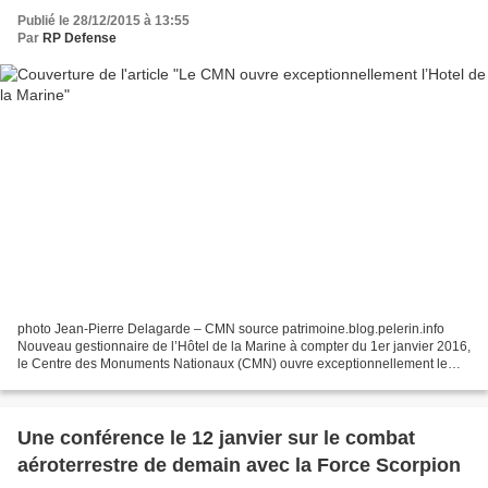
Publié le 28/12/2015 à 13:55
Par
RP Defense
photo Jean-Pierre Delagarde – CMN source patrimoine.blog.pelerin.info
Nouveau gestionnaire de l’Hôtel de la Marine à compter du 1er janvier 2016,
le Centre des Monuments Nationaux (CMN) ouvre exceptionnellement le
site au public les 2 et 3 janvier prochain....
Une conférence le 12 janvier sur le combat
aéroterrestre de demain avec la Force Scorpion