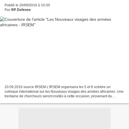
Publié le 20/09/2016 à 15:55
Par
RP Defense
20.09.2016 source IRSEM L'IRSEM organisera les 5 et 6 octobre un
colloque international sur les Nouveaux visages des armées africaines. Une
trentaine de chercheurs seront invités à cette occasion, provenant du
Burkina Faso, d'Ethiopie, du Soudan, d'Ouganda,...