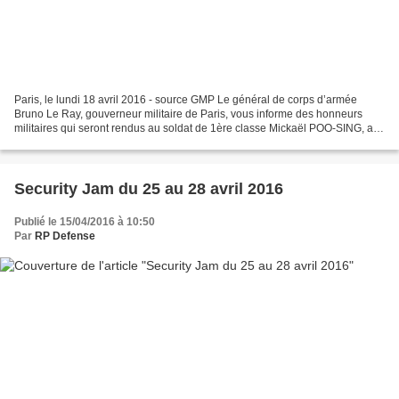
Paris, le lundi 18 avril 2016 - source GMP Le général de corps d’armée
Bruno Le Ray, gouverneur militaire de Paris, vous informe des honneurs
militaires qui seront rendus au soldat de 1ère classe Mickaël POO-SING, au
maréchal des logis Damien NOBLET et...
Security Jam du 25 au 28 avril 2016
Publié le 15/04/2016 à 10:50
Par
RP Defense