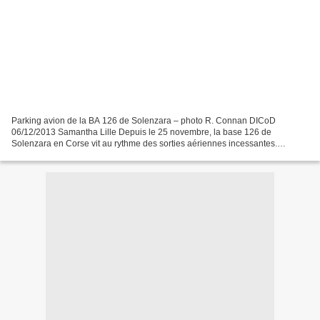
Parking avion de la BA 126 de Solenzara – photo R. Connan DICoD
06/12/2013 Samantha Lille Depuis le 25 novembre, la base 126 de
Solenzara en Corse vit au rythme des sorties aériennes incessantes.
L’édition 2013 de Serpentex, un exercice interarmées et...