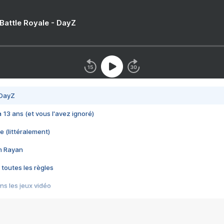
 Battle Royale - DayZ
 DayZ
 a 13 ans (et vous l'avez ignoré)
e (littéralement)
im Rayan
 toutes les règles
s les jeux vidéo
us choquant de Rockstar ? - Le scandale BULLY
e plus moche de Steam