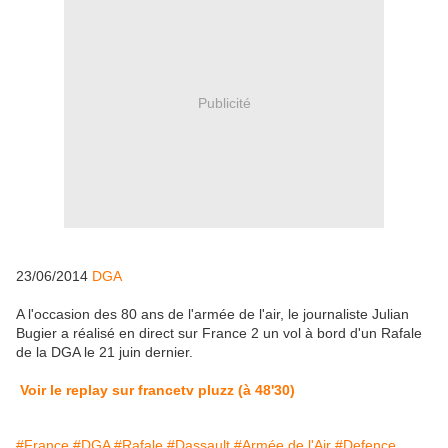
Publicité
23/06/2014
DGA
A l'occasion des 80 ans de l'armée de l'air, le journaliste Julian
Bugier a réalisé en direct sur France 2 un vol à bord d'un Rafale
de la DGA le 21 juin dernier.
Voir le replay sur francetv pluzz (à 48'30)
#France
#DGA
#Rafale
#Dassault
#Armée de l'Air
#Defence