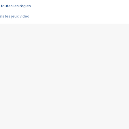
 toutes les règles
s les jeux vidéo
us choquant de Rockstar ? - Le scandale BULLY
e plus moche de Steam
du RÊVE tourne au CAUCHEMAR
pendant 8 heures
it… à tort
umiliés par un jeu vidéo
ire - Final Fantasy 8
ti un empire - Age of Empires
story DOFUS
tard, il crée l'un des pires jeux de tous les temps, MindsEye.