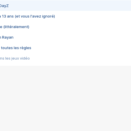
 DayZ
 a 13 ans (et vous l'avez ignoré)
e (littéralement)
im Rayan
 toutes les règles
s les jeux vidéo
us choquant de Rockstar ? - Le scandale BULLY
e plus moche de Steam
du RÊVE tourne au CAUCHEMAR
pendant 8 heures
it… à tort
umiliés par un jeu vidéo