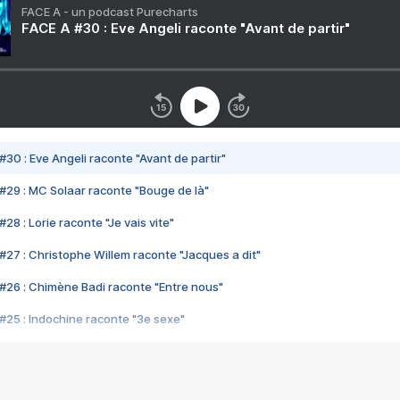
FACE A - un podcast Purecharts
FACE A #30 : Eve Angeli raconte "Avant de partir"
#30 : Eve Angeli raconte "Avant de partir"
#29 : MC Solaar raconte "Bouge de là"
28 : Lorie raconte "Je vais vite"
#27 : Christophe Willem raconte "Jacques a dit"
#26 : Chimène Badi raconte "Entre nous"
#25 : Indochine raconte "3e sexe"
#24 : Zaho raconte "C'est chelou"
#23 : Patrick Bruel raconte "Au café des délices"