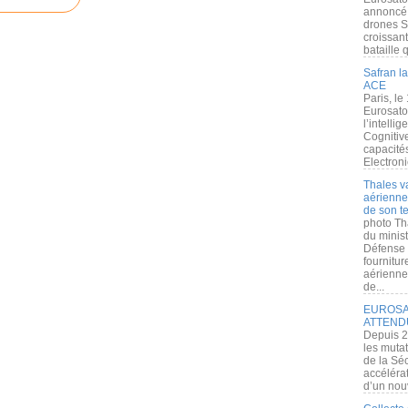
annoncé l
drones S
croissan
bataille q
Safran la
ACE
Paris, le
Eurosato
l’intelli
Cognitive
capacité
Electroni
Thales v
aérienne 
de son te
photo Th
du minist
Défense 
fournitu
aérienne
de...
EUROSAT
ATTEND
Depuis 2
les muta
de la Sé
accélérat
d’un nouv