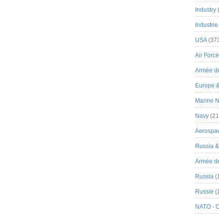
Industry
Industrie
USA
(37
Air Force
Armée de
Europe 
Marine N
Navy
(21
Aerospa
Russia 
Armée de 
Russia
(
Russie
(
NATO - 