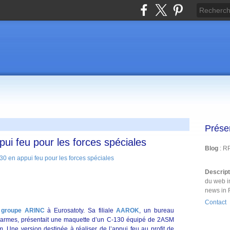
Prése
i feu pour les forces spéciales
Blog
: R
Descrip
du web i
news in 
Contact
u
groupe ARINC
à Eurosatoty. Sa filiale
AAROK
, un bureau
d’armes, présentait une maquette d’un C-130 équipé de 2ASM
 Une version destinée à réaliser de l’appui feu au profit de