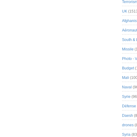
Terroris
UK
(151
Afghanist
Aéronau
South & 
Missile
(
Photo - 
Budget
(
Mali
(100
Naval
(9
Syrie
(96
Défense 
Daesh
(8
drones
(
Syria
(83