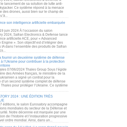
e lancement de sa solution de lutte anti-
kyjacker. Ce système répond à la menace
te des drones, aussi bien sur le champ de
u’à...
nce son intelligence artificielle embarquée
 19 juin 2024 À l’occasion du salon
ry 2024, Safran Electronics & Defense lance
gence artificielle ACE, pour « Advanced
 Engine ». Son objectif est d’intégrer des
s IA dans l’ensemble des produits de Safran
cs...
a fournir un deuxième système de défense
à l’Ukraine pour contribuer à la protection
rritoire
ales 07/06/2024 Thales Group Sous l’égide
ère des Armées français, le ministère de la
ukrainien a signé un contrat pour la
re d’un second système complet de défense
 Thales pour protéger l’Ukraine. Ce système
ORY 2024 : UNE ÉDITION TRÈS
UE
7 éditions, le salon Eurosatory accompagne
tions mondiales du secteur de la Défense et
curité. Notre décennie est marquée par une
ion de l’histoire et l’instauration progressive
el ordre mondial. Ainsi, dans un...