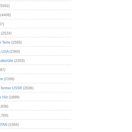
(5092)
(4408)
37)
(2524)
 Terre
(2505)
& USA
(2360)
ationale
(2203)
97)
ce
(2166)
& former USSR
(2036)
l'Air
(1899)
1838)
1760)
OTAN
(1584)