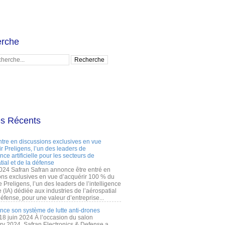
rche
es Récents
ntre en discussions exclusives en vue
r Preligens, l’un des leaders de
gence artificielle pour les secteurs de
tial et de la défense
2024 Safran Safran annonce être entré en
ons exclusives en vue d’acquérir 100 % du
e Preligens, l’un des leaders de l’intelligence
lle (IA) dédiée aux industries de l’aérospatial
défense, pour une valeur d’entreprise...
ance son système de lutte anti-drones
 18 juin 2024 À l’occasion du salon
ry 2024, Safran Electronics & Defense a