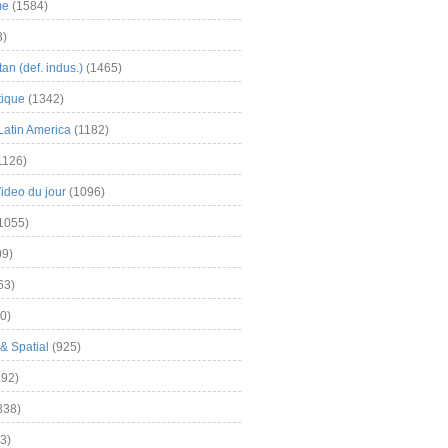
me
(1584)
3)
an (def. indus.)
(1465)
tique
(1342)
Latin America
(1182)
1126)
Video du jour
(1096)
1055)
9)
63)
0)
& Spatial
(925)
92)
838)
3)