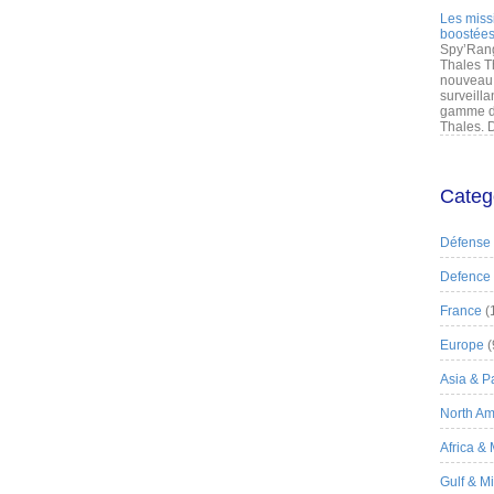
Les miss
boostées
Spy’Rang
Thales T
nouveau 
surveilla
gamme de
Thales. D
Categ
Défense
Defence
France
(
Europe
(
Asia & Pa
North Am
Africa &
Gulf & M