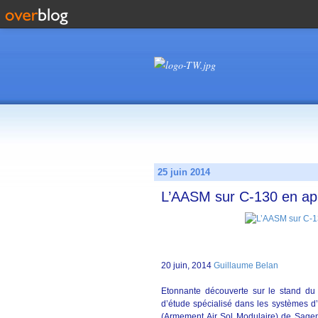
25 juin 2014
L’AASM sur C-130 en appu
20 juin, 2014
Guillaume Belan
Etonnante découverte sur le stand d
d’étude spécialisé dans les systèmes 
(Armement Air Sol Modulaire) de Sagem.