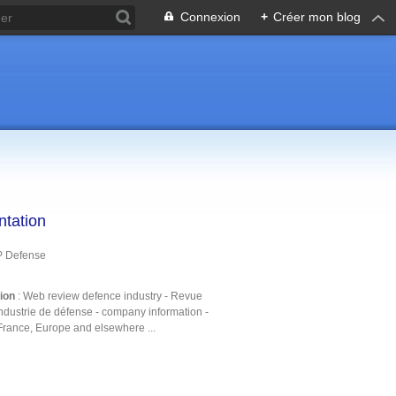
Connexion
+
Créer mon blog
ntation
P Defense
tion
: Web review defence industry - Revue
ndustrie de défense - company information -
France, Europe and elsewhere ...