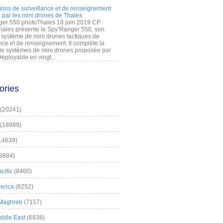
ions de surveillance et de renseignement
 par les mini drones de Thales
er 550 photoThales 18 juin 2019 CP
hales présente le Spy’Ranger 550, son
système de mini drones tactiques de
nce et de renseignement. Il complète la
 systèmes de mini drones proposée par
éployable en vingt...
ories
(20241)
(18989)
14639)
9884)
cific
(8460)
erica
(8252)
 Maghreb
(7157)
iddle East
(6838)