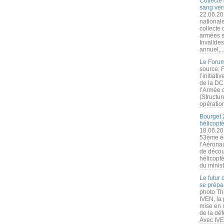
Collecte 
sang vers
22.06.20
nationale
collecte
armées s
Invalide
annuel,..
Le Forum
source: 
l’initiat
de la DC
l’Armée 
(Structur
opération
Bourget 
hélicopt
18.06.20
53ème éd
l’Aérona
de découv
hélicopt
du minist
Le futur
se prépa
photo Th
IVEN, la 
mise en r
de la dé
Avec IVEN