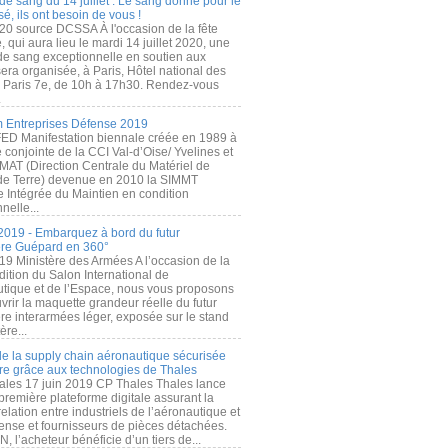
de sang du 14 juillet : Le sang donné pour le
é, ils ont besoin de vous !
20 source DCSSA À l'occasion de la fête
, qui aura lieu le mardi 14 juillet 2020, une
 de sang exceptionnelle en soutien aux
era organisée, à Paris, Hôtel national des
s Paris 7e, de 10h à 17h30. Rendez-vous
.
 Entreprises Défense 2019
FED Manifestation biennale créée en 1989 à
ive conjointe de la CCI Val-d’Oise/ Yvelines et
MAT (Direction Centrale du Matériel de
de Terre) devenue en 2010 la SIMMT
e Intégrée du Maintien en condition
nelle...
2019 - Embarquez à bord du futur
ère Guépard en 360°
19 Ministère des Armées A l’occasion de la
ition du Salon International de
utique et de l’Espace, nous vous proposons
rir la maquette grandeur réelle du futur
ère interarmées léger, exposée sur le stand
ère...
 de la supply chain aéronautique sécurisée
re grâce aux technologies de Thales
ales 17 juin 2019 CP Thales Thales lance
première plateforme digitale assurant la
elation entre industriels de l’aéronautique et
fense et fournisseurs de pièces détachées.
, l’acheteur bénéficie d’un tiers de...