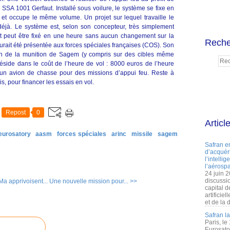
 SSA 1001 Gerfaut. Installé sous voilure, le système se fixe en
s et occupe le même volume. Un projet sur lequel travaille le
éjà. Le système est, selon son concepteur, très simplement
et peut être fixé en une heure sans aucun changement sur la
Reche
aurait été présentée aux forces spéciales françaises (COS). Son
sion de la munition de Sagem (y compris sur des cibles même
réside dans le coût de l’heure de vol : 8000 euros de l’heure
n avion de chasse pour des missions d’appui feu. Reste à
is, pour financer les essais en vol.
Repost
0
Articl
eurosatory
aasm
forces spéciales
arinc
missile
sagem
Safran e
d’acquéri
l’intelli
l’aérospa
24 juin 
discussi
a apprivoisent...
Une nouvelle mission pour... >>
capital d
artificie
et de la 
Safran l
Paris, le
Eurosato