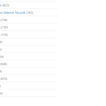
er
(827)
m Défense Sécurité
(782)
(748)
A
(730)
y
(726)
5)
5)
54)
(646)
9)
(615)
)
4)