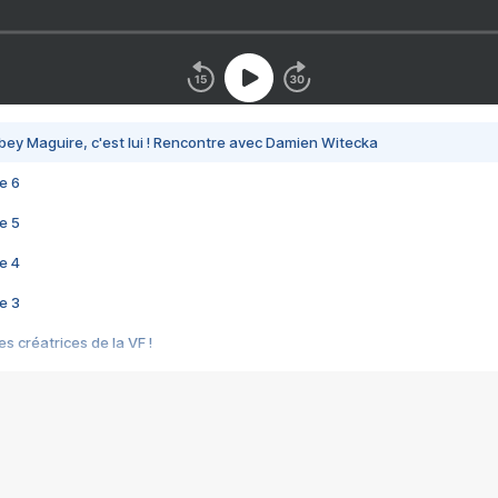
bey Maguire, c'est lui ! Rencontre avec Damien Witecka
e 6
e 5
e 4
e 3
s créatrices de la VF !
e 2
e 1
e Mektoub My Love arrive enfin ! Rencontre avec Shaïn Boumedine et Sal