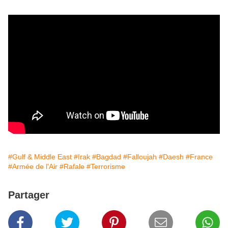
#Gulf & Middle East
#Irak
#Bagdad
#Falloujah
#Daesh
#France
#Armée de l'Air
#Rafale
#Terrorisme
Partager