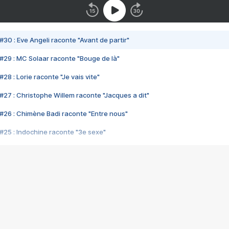
#30 : Eve Angeli raconte "Avant de partir"
#29 : MC Solaar raconte "Bouge de là"
28 : Lorie raconte "Je vais vite"
#27 : Christophe Willem raconte "Jacques a dit"
#26 : Chimène Badi raconte "Entre nous"
#25 : Indochine raconte "3e sexe"
#24 : Zaho raconte "C'est chelou"
#23 : Patrick Bruel raconte "Au café des délices"
#22 : Kyo raconte "Le chemin"
#21 : Nolwenn Leroy raconte "Cassé"
#20 : Patrick Hernandez raconte "Born to be alive"