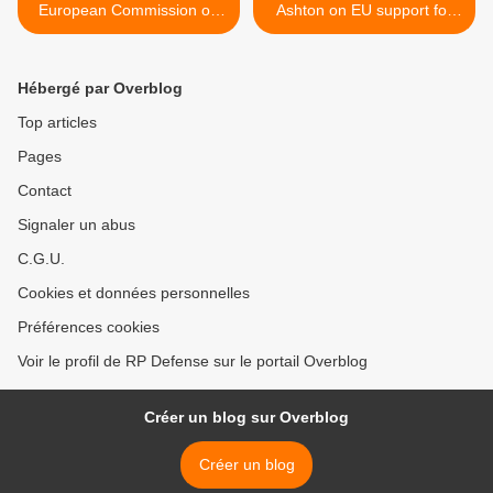
European Commission on
Ashton on EU support for
alleged surveillance of EU
conference on the
premises
establishment of a Middle
East zone free of weapons
Hébergé par Overblog
of mass destruction >
Top articles
Pages
Contact
Signaler un abus
C.G.U.
Cookies et données personnelles
Préférences cookies
Voir le profil de RP Defense sur le portail Overblog
Créer un blog sur Overblog
Créer un blog