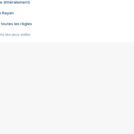
e (littéralement)
im Rayan
 toutes les règles
s les jeux vidéo
us choquant de Rockstar ? - Le scandale BULLY
e plus moche de Steam
du RÊVE tourne au CAUCHEMAR
pendant 8 heures
it… à tort
umiliés par un jeu vidéo
ire - Final Fantasy 8
ti un empire - Age of Empires
story DOFUS