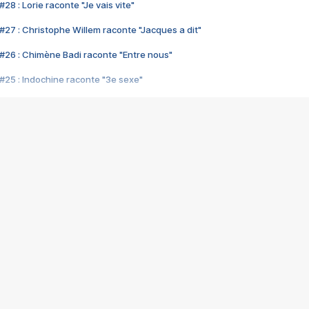
28 : Lorie raconte "Je vais vite"
#27 : Christophe Willem raconte "Jacques a dit"
#26 : Chimène Badi raconte "Entre nous"
#25 : Indochine raconte "3e sexe"
#24 : Zaho raconte "C'est chelou"
#23 : Patrick Bruel raconte "Au café des délices"
#22 : Kyo raconte "Le chemin"
#21 : Nolwenn Leroy raconte "Cassé"
#20 : Patrick Hernandez raconte "Born to be alive"
#19 : Lorie raconte "Près de moi"
#18 : Michael Jones raconte "A nos actes manqués" (avec Jean-Jacque
#17 : Khaled raconte "Aïcha"
#16 : Corneille raconte "Parce qu'on vient de loin"