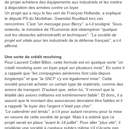
de projet achètera des équipements aux industriels et les mettra
à disposition des armées contre un loyer.
Un projet qui a reçu le feu vert de François Hollande, a expliqué
le député PS du Morbihan, Gwendal Rouillard lors ces
rencontres. C'est
"un message pour Bercy"
, a-t-il souligné. Sous-
entendu, le ministère de l'Economie doit obtempérer
"quelque
soit les obstacles administratifs et techniques"
.
"La société de
projet est vitale pour les industriels de la défense français"
, a-t-il
affirmé.
Une sorte de crédit revolving
Pour Laurent Collet-Billon, cette formule est en quelque sorte
"un
crédit revolving avec un loyer payé sur plusieurs mois".
En outre il
a rappelé que
"les compagnies aériennes font cela depuis
longtemps"
et que
"la SNCF s'y est également mise"
. Cette
société pourrait acheter un certain type de matériels, comme des
avions de transport. D'autant que, selon lui,
"il ressort que la
létalité des avions militaires est extrêmement faible"
. Et donc, il a
assuré que le montant des assurances devraient être faibles et il
a rappelé
"le loyer des l'argent n"était pas cher"
.
"Le calendrier est tendu"
, a-t-il pour autant reconnu pour la mise
en oeuvre de cette société de projet. Mais il a estimé que ce
projet serait en place
"avant le 14 juillet"
. Pour aller
"plus vite"
, il
privilégie une société à capitaux publics même s'il n'écarte pas