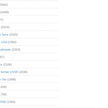
(5092)
(4408)
37)
(2524)
 Terre
(2505)
& USA
(2360)
ationale
(2203)
97)
ce
(2166)
& former USSR
(2036)
l'Air
(1899)
1838)
1760)
OTAN
(1584)