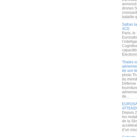
annoncé l
drones S
croissan
bataille q
Safran la
ACE
Paris, le
Eurosato
l’intelli
Cognitive
capacité
Electroni
Thales v
aérienne 
de son te
photo Th
du minist
Défense 
fournitu
aérienne
de...
EUROSAT
ATTEND
Depuis 2
les muta
de la Sé
accélérat
d’un nouv