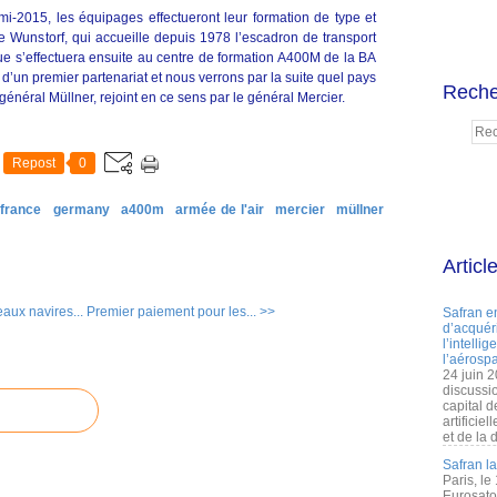
 mi-2015, les équipages effectueront leur formation de type et
de Wunstorf, qui accueille depuis 1978 l’escadron de transport
que s’effectuera ensuite au centre de formation A400M de la BA
’un premier partenariat et nous verrons par la suite quel pays
Reche
général Müllner, rejoint en ce sens par le général Mercier.
Repost
0
france
germany
a400m
armée de l'air
mercier
müllner
Articl
aux navires...
Premier paiement pour les... >>
Safran e
d’acquéri
l’intelli
l’aérospa
24 juin 
discussi
capital d
artificie
et de la 
Safran l
Paris, le
Eurosato