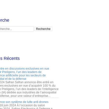
rche
es Récents
ntre en discussions exclusives en vue
r Preligens, l’un des leaders de
gence artificielle pour les secteurs de
tial et de la défense
2024 Safran Safran annonce être entré en
ons exclusives en vue d’acquérir 100 % du
e Preligens, l’un des leaders de l’intelligence
lle (IA) dédiée aux industries de l’aérospatial
défense, pour une valeur d’entreprise...
ance son système de lutte anti-drones
 18 juin 2024 À l’occasion du salon
ry 2024, Safran Electronics & Defense a