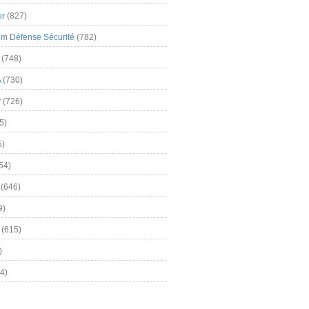
er
(827)
m Défense Sécurité
(782)
(748)
A
(730)
y
(726)
5)
5)
54)
(646)
9)
(615)
)
4)