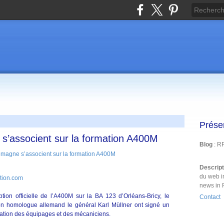
Prése
 s’associent sur la formation A400M
Blog
: R
Descrip
du web i
tion.com
news in 
tion officielle de l’A400M sur la BA 123 d’Orléans-Bricy, le
Contact
n homologue allemand le général Karl Müllner ont signé un
mation des équipages et des mécaniciens.