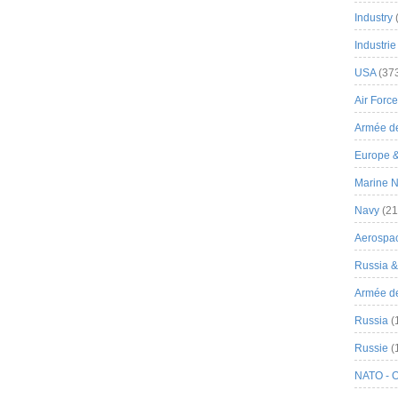
Industry
Industrie
USA
(37
Air Force
Armée de
Europe 
Marine N
Navy
(21
Aerospa
Russia 
Armée de 
Russia
(
Russie
(
NATO - 