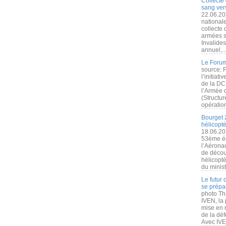
Collecte 
sang vers
22.06.20
nationale
collecte
armées s
Invalide
annuel,..
Le Forum
source: 
l’initiat
de la DC
l’Armée 
(Structur
opération
Bourget 
hélicopt
18.06.20
53ème éd
l’Aérona
de découv
hélicopt
du minist
Le futur
se prépa
photo Th
IVEN, la 
mise en r
de la dé
Avec IVEN