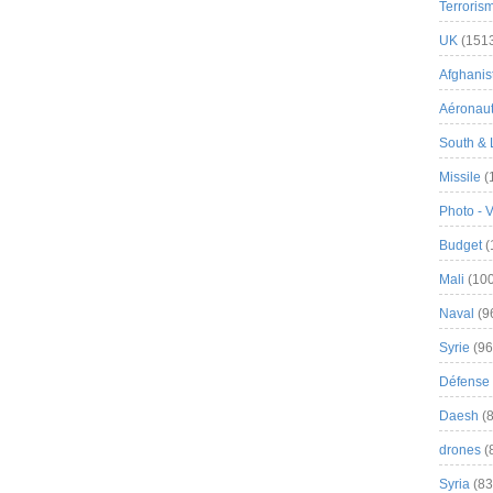
Terroris
UK
(151
Afghanist
Aéronau
South & 
Missile
(
Photo - 
Budget
(
Mali
(100
Naval
(9
Syrie
(96
Défense 
Daesh
(8
drones
(
Syria
(83