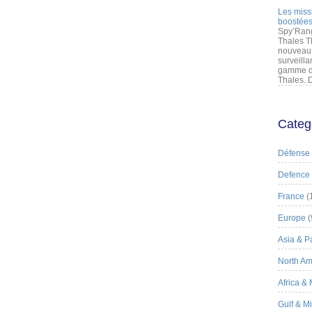
Les miss
boostées
Spy’Rang
Thales T
nouveau 
surveilla
gamme de
Thales. D
Categ
Défense
Defence
France
(
Europe
(
Asia & Pa
North Am
Africa &
Gulf & M