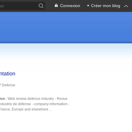
Connexion
+
Créer mon blog
ntation
P Defense
tion
: Web review defence industry - Revue
ndustrie de défense - company information -
France, Europe and elsewhere ...