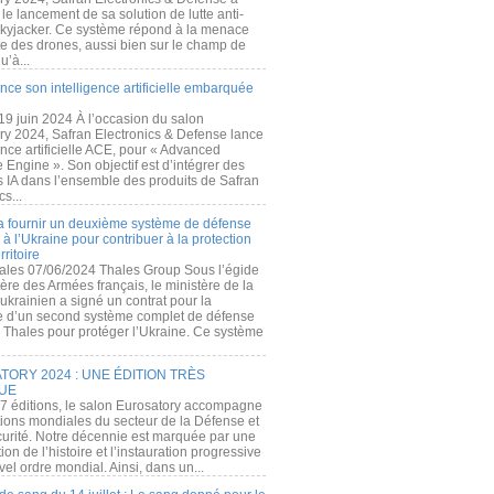
e lancement de sa solution de lutte anti-
kyjacker. Ce système répond à la menace
te des drones, aussi bien sur le champ de
u’à...
nce son intelligence artificielle embarquée
 19 juin 2024 À l’occasion du salon
ry 2024, Safran Electronics & Defense lance
gence artificielle ACE, pour « Advanced
 Engine ». Son objectif est d’intégrer des
s IA dans l’ensemble des produits de Safran
cs...
a fournir un deuxième système de défense
à l’Ukraine pour contribuer à la protection
rritoire
ales 07/06/2024 Thales Group Sous l’égide
ère des Armées français, le ministère de la
ukrainien a signé un contrat pour la
re d’un second système complet de défense
 Thales pour protéger l’Ukraine. Ce système
ORY 2024 : UNE ÉDITION TRÈS
UE
7 éditions, le salon Eurosatory accompagne
tions mondiales du secteur de la Défense et
curité. Notre décennie est marquée par une
ion de l’histoire et l’instauration progressive
el ordre mondial. Ainsi, dans un...