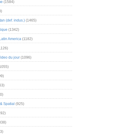
me
(1584)
3)
an (def. indus.)
(1465)
tique
(1342)
Latin America
(1182)
1126)
Video du jour
(1096)
1055)
9)
63)
0)
& Spatial
(925)
92)
838)
3)