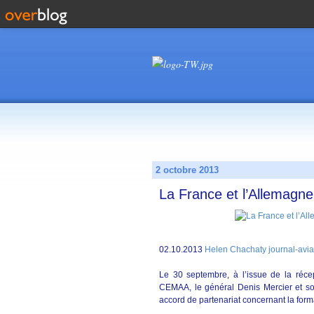
2 octobre 2013
La France et l’Allemagne
02.10.2013
Helen Chachaty journal-avia
Le 30 septembre, à l’issue de la récep
CEMAA, le général Denis Mercier et so
accord de partenariat concernant la for