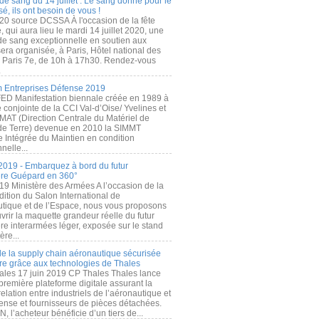
de sang du 14 juillet : Le sang donné pour le
é, ils ont besoin de vous !
20 source DCSSA À l'occasion de la fête
, qui aura lieu le mardi 14 juillet 2020, une
 de sang exceptionnelle en soutien aux
era organisée, à Paris, Hôtel national des
s Paris 7e, de 10h à 17h30. Rendez-vous
.
 Entreprises Défense 2019
FED Manifestation biennale créée en 1989 à
ive conjointe de la CCI Val-d’Oise/ Yvelines et
MAT (Direction Centrale du Matériel de
de Terre) devenue en 2010 la SIMMT
e Intégrée du Maintien en condition
nelle...
2019 - Embarquez à bord du futur
ère Guépard en 360°
19 Ministère des Armées A l’occasion de la
ition du Salon International de
utique et de l’Espace, nous vous proposons
rir la maquette grandeur réelle du futur
ère interarmées léger, exposée sur le stand
ère...
 de la supply chain aéronautique sécurisée
re grâce aux technologies de Thales
ales 17 juin 2019 CP Thales Thales lance
première plateforme digitale assurant la
elation entre industriels de l’aéronautique et
fense et fournisseurs de pièces détachées.
, l’acheteur bénéficie d’un tiers de...