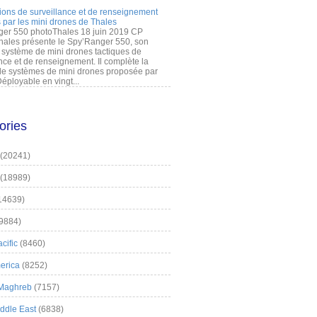
ions de surveillance et de renseignement
 par les mini drones de Thales
er 550 photoThales 18 juin 2019 CP
hales présente le Spy’Ranger 550, son
système de mini drones tactiques de
nce et de renseignement. Il complète la
 systèmes de mini drones proposée par
éployable en vingt...
ories
(20241)
(18989)
14639)
9884)
cific
(8460)
erica
(8252)
 Maghreb
(7157)
iddle East
(6838)