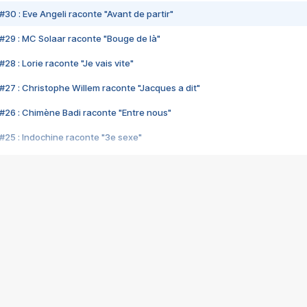
#30 : Eve Angeli raconte "Avant de partir"
#29 : MC Solaar raconte "Bouge de là"
28 : Lorie raconte "Je vais vite"
#27 : Christophe Willem raconte "Jacques a dit"
#26 : Chimène Badi raconte "Entre nous"
#25 : Indochine raconte "3e sexe"
#24 : Zaho raconte "C'est chelou"
#23 : Patrick Bruel raconte "Au café des délices"
#22 : Kyo raconte "Le chemin"
#21 : Nolwenn Leroy raconte "Cassé"
#20 : Patrick Hernandez raconte "Born to be alive"
#19 : Lorie raconte "Près de moi"