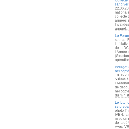
Collecte 
sang vers
22.06.20
nationale
collecte
armées s
Invalide
annuel,..
Le Forum
source: 
l’initiat
de la DC
l’Armée 
(Structur
opération
Bourget 
hélicopt
18.06.20
53ème éd
l’Aérona
de découv
hélicopt
du minist
Le futur
se prépa
photo Th
IVEN, la 
mise en r
de la dé
Avec IVEN