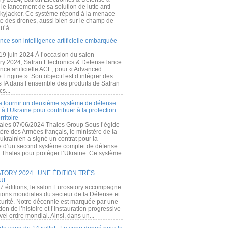
e lancement de sa solution de lutte anti-
kyjacker. Ce système répond à la menace
te des drones, aussi bien sur le champ de
u’à...
nce son intelligence artificielle embarquée
 19 juin 2024 À l’occasion du salon
ry 2024, Safran Electronics & Defense lance
gence artificielle ACE, pour « Advanced
 Engine ». Son objectif est d’intégrer des
s IA dans l’ensemble des produits de Safran
cs...
a fournir un deuxième système de défense
à l’Ukraine pour contribuer à la protection
rritoire
ales 07/06/2024 Thales Group Sous l’égide
ère des Armées français, le ministère de la
ukrainien a signé un contrat pour la
re d’un second système complet de défense
 Thales pour protéger l’Ukraine. Ce système
ORY 2024 : UNE ÉDITION TRÈS
UE
7 éditions, le salon Eurosatory accompagne
tions mondiales du secteur de la Défense et
curité. Notre décennie est marquée par une
ion de l’histoire et l’instauration progressive
el ordre mondial. Ainsi, dans un...