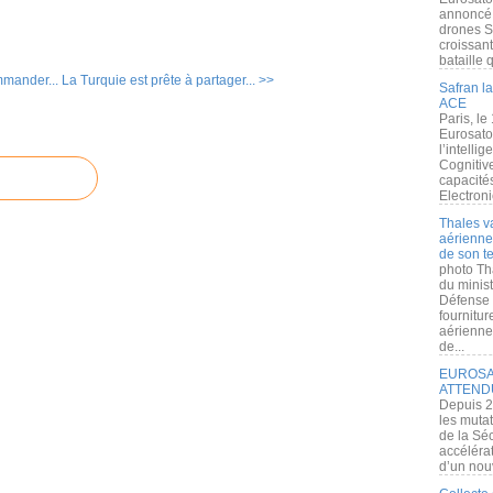
annoncé l
drones S
croissan
bataille q
mmander...
La Turquie est prête à partager... >>
Safran la
ACE
Paris, le
Eurosato
l’intelli
Cognitive
capacité
Electroni
Thales v
aérienne 
de son te
photo Th
du minist
Défense 
fournitu
aérienne
de...
EUROSAT
ATTEND
Depuis 2
les muta
de la Sé
accélérat
d’un nouv