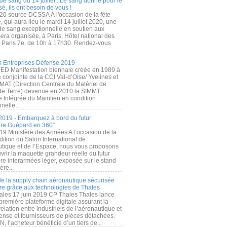
de sang du 14 juillet : Le sang donné pour le
é, ils ont besoin de vous !
20 source DCSSA À l'occasion de la fête
, qui aura lieu le mardi 14 juillet 2020, une
 de sang exceptionnelle en soutien aux
era organisée, à Paris, Hôtel national des
s Paris 7e, de 10h à 17h30. Rendez-vous
.
 Entreprises Défense 2019
FED Manifestation biennale créée en 1989 à
ive conjointe de la CCI Val-d’Oise/ Yvelines et
MAT (Direction Centrale du Matériel de
de Terre) devenue en 2010 la SIMMT
e Intégrée du Maintien en condition
nelle...
2019 - Embarquez à bord du futur
ère Guépard en 360°
19 Ministère des Armées A l’occasion de la
ition du Salon International de
utique et de l’Espace, nous vous proposons
rir la maquette grandeur réelle du futur
ère interarmées léger, exposée sur le stand
ère...
 de la supply chain aéronautique sécurisée
re grâce aux technologies de Thales
ales 17 juin 2019 CP Thales Thales lance
première plateforme digitale assurant la
elation entre industriels de l’aéronautique et
fense et fournisseurs de pièces détachées.
, l’acheteur bénéficie d’un tiers de...