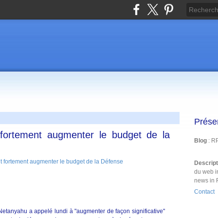
Prése
 fortement augmenter le budget de la
Blog
: R
Descrip
du web i
news in 
Contact
Netanyahu a appelé lundi à "augmenter de façon significative"