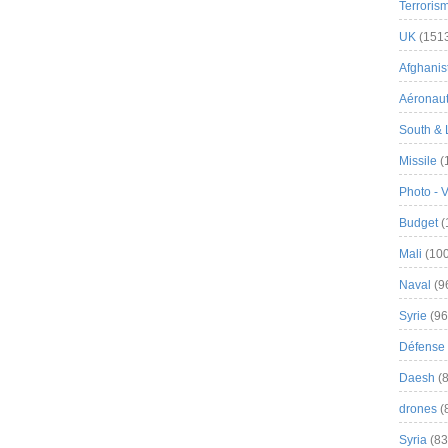
Terroris
UK
(151
Afghanist
Aéronau
South & 
Missile
(
Photo - 
Budget
(
Mali
(100
Naval
(9
Syrie
(96
Défense 
Daesh
(8
drones
(
Syria
(83