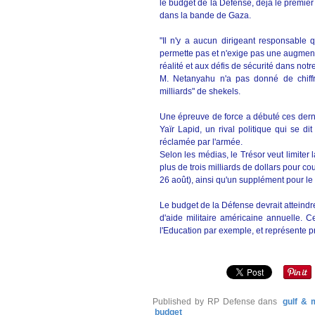
le budget de la Défense, déjà le premie
dans la bande de Gaza.
"Il n'y a aucun dirigeant responsable 
permette pas et n'exige pas une augmenta
réalité et aux défis de sécurité dans no
M. Netanyahu n'a pas donné de chiff
milliards" de shekels.
Une épreuve de force a débuté ces dernie
Yaïr Lapid, un rival politique qui se di
réclamée par l'armée.
Selon les médias, le Trésor veut limiter
plus de trois milliards de dollars pour c
26 août), ainsi qu'un supplément pour le
Le budget de la Défense devrait atteindre
d'aide militaire américaine annuelle. 
l'Education par exemple, et représente pr
Published by RP Defense
dans
gulf & 
budget