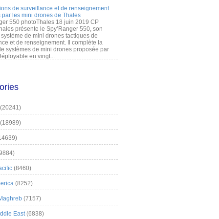
ions de surveillance et de renseignement
 par les mini drones de Thales
er 550 photoThales 18 juin 2019 CP
hales présente le Spy’Ranger 550, son
système de mini drones tactiques de
nce et de renseignement. Il complète la
 systèmes de mini drones proposée par
éployable en vingt...
ories
(20241)
(18989)
14639)
9884)
cific
(8460)
erica
(8252)
 Maghreb
(7157)
iddle East
(6838)