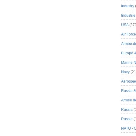
Industry
Industrie
USA
(37
Air Force
Armée de
Europe 
Marine N
Navy
(21
Aerospa
Russia 
Armée de 
Russia
(
Russie
(
NATO - 