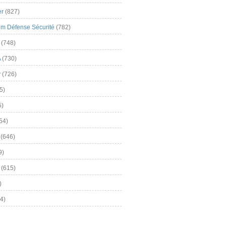
er
(827)
m Défense Sécurité
(782)
(748)
A
(730)
y
(726)
5)
5)
54)
(646)
9)
(615)
)
4)