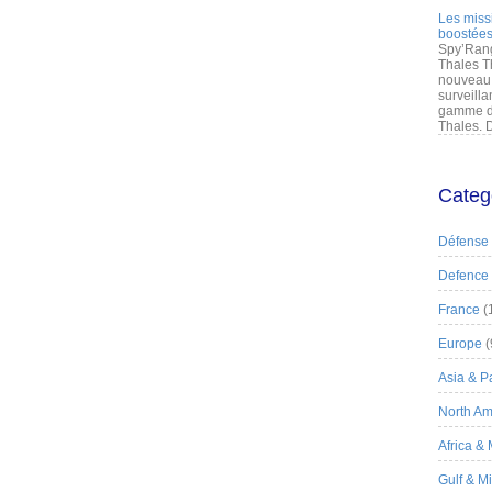
Les miss
boostées
Spy’Rang
Thales T
nouveau 
surveilla
gamme de
Thales. D
Categ
Défense
Defence
France
(
Europe
(
Asia & Pa
North Am
Africa &
Gulf & M