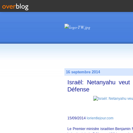
16 septembre 2014
Israël: Netanyahu veut
Défense
15/09/2014
lorientlejour.com
Le Premier ministre israélien Benjamin 