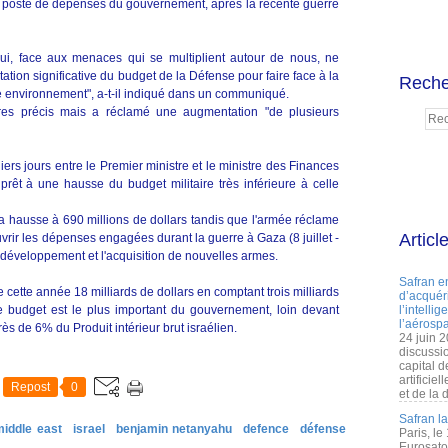
r poste de dépenses du gouvernement, après la récente guerre
qui, face aux menaces qui se multiplient autour de nous, ne
tion significative du budget de la Défense pour faire face à la
Reche
tre environnement", a-t-il indiqué dans un communiqué.
res précis mais a réclamé une augmentation "de plusieurs
rs jours entre le Premier ministre et le ministre des Finances
t prêt à une hausse du budget militaire très inférieure à celle
 la hausse à 690 millions de dollars tandis que l'armée réclame
Articl
ouvrir les dépenses engagées durant la guerre à Gaza (8 juillet -
 développement et l'acquisition de nouvelles armes.
Safran e
 cette année 18 milliards de dollars en comptant trois milliards
d’acquéri
Ce budget est le plus important du gouvernement, loin devant
l’intelli
l’aérospa
ès de 6% du Produit intérieur brut israélien.
24 juin 
discussi
capital d
artificie
Repost
0
et de la 
Safran l
middle east
israel
benjamin netanyahu
defence
défense
Paris, le
Eurosato