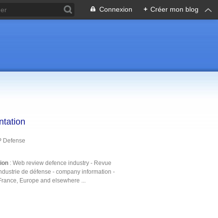
Connexion
+
Créer mon blog
ntation
P Defense
tion
: Web review defence industry - Revue
ndustrie de défense - company information -
France, Europe and elsewhere ...