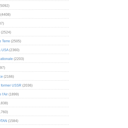
(5092)
(4408)
37)
(2524)
 Terre
(2505)
& USA
(2360)
ationale
(2203)
97)
ce
(2166)
& former USSR
(2036)
l'Air
(1899)
1838)
1760)
OTAN
(1584)