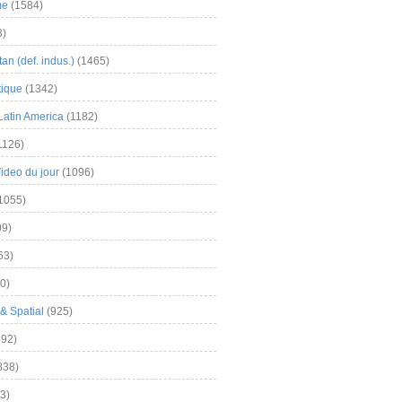
me
(1584)
3)
an (def. indus.)
(1465)
tique
(1342)
Latin America
(1182)
1126)
Video du jour
(1096)
1055)
9)
63)
0)
& Spatial
(925)
92)
838)
3)