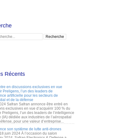
rche
es Récents
ntre en discussions exclusives en vue
r Preligens, l’un des leaders de
gence artificielle pour les secteurs de
tial et de la défense
2024 Safran Safran annonce être entré en
ons exclusives en vue d’acquérir 100 % du
e Preligens, l’un des leaders de l’intelligence
lle (IA) dédiée aux industries de l’aérospatial
défense, pour une valeur d’entreprise...
ance son système de lutte anti-drones
 18 juin 2024 À l’occasion du salon
ry 2024, Safran Electronics & Defense a