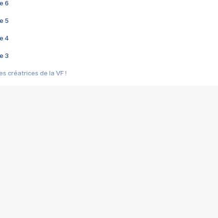
e 6
e 5
e 4
e 3
s créatrices de la VF !
e 2
e 1
e Mektoub My Love arrive enfin ! Rencontre avec Shaïn Boumedine et Sal
i : après Toni en famille
elle réalise le bouleversant Dites lui que je l'aime
ais ! Rencontre autour de Vie privée de Rebecca Zlotowski
 de Marguerite, Grave... Rencontre avec Ella Rumpf
 Les Rêveurs, un film intime sur la santé mentale