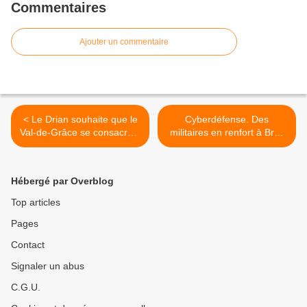
Commentaires
Ajouter un commentaire
< Le Drian souhaite que le
Cyberdéfense. Des
Val-de-Grâce se consacre à
militaires en renfort à Bruz
la formation
mais aussi à la Maltière >
Hébergé par Overblog
Top articles
Pages
Contact
Signaler un abus
C.G.U.