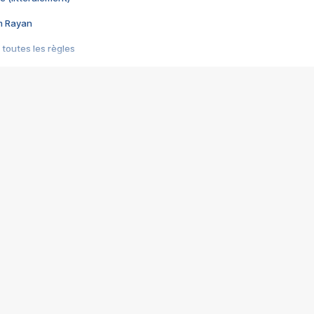
im Rayan
 toutes les règles
s les jeux vidéo
us choquant de Rockstar ? - Le scandale BULLY
e plus moche de Steam
du RÊVE tourne au CAUCHEMAR
pendant 8 heures
it… à tort
umiliés par un jeu vidéo
ire - Final Fantasy 8
ti un empire - Age of Empires
story DOFUS