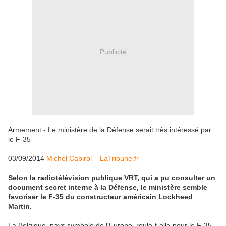
Publicité
Armement - Le ministère de la Défense serait très intéressé par
le F-35
03/09/2014
Michel Cabirol – LaTribune.fr
Selon la radiotélévision publique VRT, qui a pu consulter un
document secret interne à la Défense, le ministère semble
favoriser le F-35 du constructeur américain Lockheed
Martin.
La Belgique, pays symbole de l'Europe, roule-t-elle pour le F-35