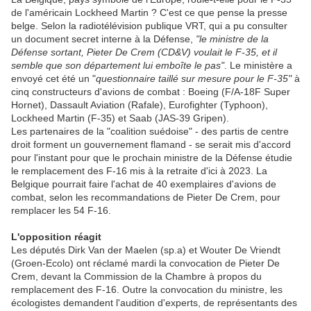
de l'américain Lockheed Martin ? C'est ce que pense la presse
belge. Selon la radiotélévision publique VRT, qui a pu consulter
un document secret interne à la Défense,
"le ministre de la
Défense sortant, Pieter De Crem (CD&V) voulait le F-35, et il
semble que son département lui emboîte le pas"
. Le ministère a
envoyé cet été un "
questionnaire taillé sur mesure pour le F-35"
à
cinq constructeurs d'avions de combat : Boeing (F/A-18F Super
Hornet), Dassault Aviation (Rafale), Eurofighter (Typhoon),
Lockheed Martin (F-35) et Saab (JAS-39 Gripen).
Les partenaires de la "coalition suédoise" - des partis de centre
droit forment un gouvernement flamand - se serait mis d'accord
pour l'instant pour que le prochain ministre de la Défense étudie
le remplacement des F-16 mis à la retraite d'ici à 2023. La
Belgique pourrait faire l'achat de 40 exemplaires d'avions de
combat, selon les recommandations de Pieter De Crem, pour
remplacer les 54 F-16.
L'opposition réagit
Les députés Dirk Van der Maelen (sp.a) et Wouter De Vriendt
(Groen-Ecolo) ont réclamé mardi la convocation de Pieter De
Crem, devant la Commission de la Chambre à propos du
remplacement des F-16. Outre la convocation du ministre, les
écologistes demandent l'audition d'experts, de représentants des