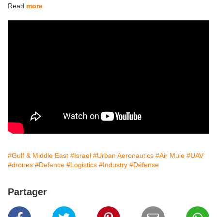
Read
more
#Gulf & Middle East
#Israel
#Urban Aeronautics
#Air Mule
#UAV
#drones
#Defence
#Logistics
#Industry
#Défense
Partager