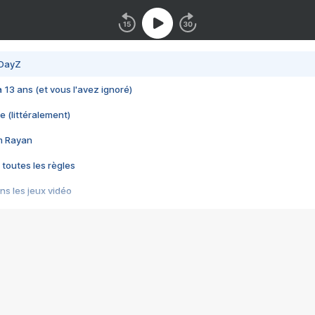
 DayZ
 a 13 ans (et vous l'avez ignoré)
e (littéralement)
im Rayan
 toutes les règles
s les jeux vidéo
us choquant de Rockstar ? - Le scandale BULLY
e plus moche de Steam
du RÊVE tourne au CAUCHEMAR
pendant 8 heures