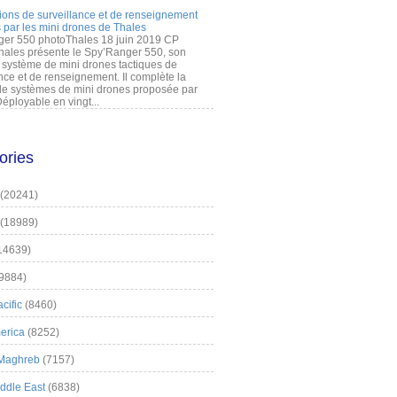
ions de surveillance et de renseignement
 par les mini drones de Thales
er 550 photoThales 18 juin 2019 CP
hales présente le Spy’Ranger 550, son
système de mini drones tactiques de
nce et de renseignement. Il complète la
 systèmes de mini drones proposée par
éployable en vingt...
ories
(20241)
(18989)
14639)
9884)
cific
(8460)
erica
(8252)
 Maghreb
(7157)
iddle East
(6838)