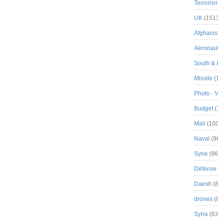
Terroris
UK
(151
Afghanist
Aéronau
South & 
Missile
(
Photo - 
Budget
(
Mali
(100
Naval
(9
Syrie
(96
Défense 
Daesh
(8
drones
(
Syria
(83