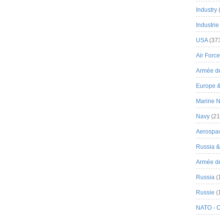
Industry
Industrie
USA
(37
Air Force
Armée de
Europe 
Marine N
Navy
(21
Aerospa
Russia 
Armée de 
Russia
(
Russie
(
NATO - 