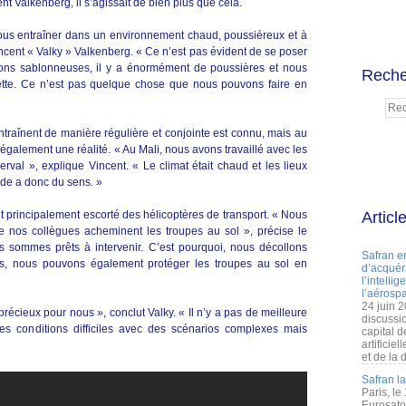
cent Valkenberg, il s’agissait de bien plus que cela.
ous entraîner dans un environnement chaud, poussiéreux et à
incent « Valky » Valkenberg. « Ce n’est pas évident de se poser
gions sablonneuses, il y a énormément de poussières et nous
Reche
lette. Ce n’est pas quelque chose que nous pouvons faire en
traînent de manière régulière et conjointe est connu, mais au
 également une réalité. « Au Mali, nous avons travaillé avec les
rval », explique Vincent. « Le climat était chaud et les lieux
de a donc du sens. »
t principalement escorté des hélicoptères de transport. « Nous
Articl
e nos collègues acheminent les troupes au sol », précise le
us sommes prêts à intervenir. C’est pourquoi, nous décollons
Safran e
us, nous pouvons également protéger les troupes au sol en
d’acquéri
l’intelli
l’aérospa
24 juin 
écieux pour nous », conclut Valky. « Il n’y a pas de meilleure
discussi
es conditions difficiles avec des scénarios complexes mais
capital d
artificie
et de la 
Safran l
Paris, le
Eurosato