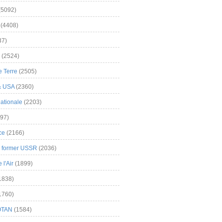
(5092)
(4408)
37)
(2524)
 Terre
(2505)
& USA
(2360)
ationale
(2203)
97)
ce
(2166)
& former USSR
(2036)
l'Air
(1899)
1838)
1760)
OTAN
(1584)