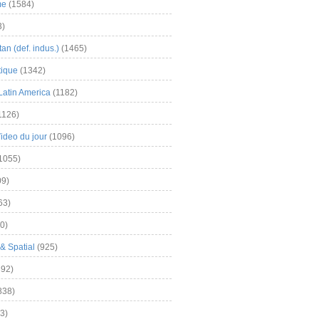
me
(1584)
3)
an (def. indus.)
(1465)
tique
(1342)
Latin America
(1182)
1126)
Video du jour
(1096)
1055)
9)
63)
0)
& Spatial
(925)
92)
838)
3)