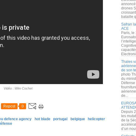
annoncé l
drones S
croissan
bataille q
Safran la
ACE
Paris, le
Eurosato
l’intelli
Cognitive
capacité
Electroni
Thales v
aérienne 
de son te
photo Th
du minist
Défense 
fournitu
Vidéo : Wim Cochet
aérienne
de...
EUROSAT
Repost
0
ATTEND
Depuis 2
les muta
eu defence agency
hot blade
portugal
belgique
helicopter
de la Sé
défense
accélérat
d’un nouv