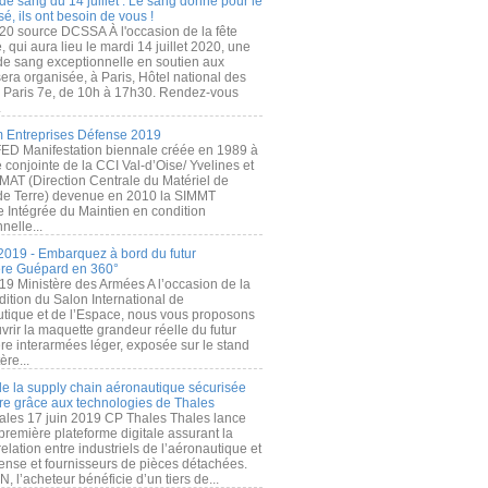
de sang du 14 juillet : Le sang donné pour le
é, ils ont besoin de vous !
20 source DCSSA À l'occasion de la fête
, qui aura lieu le mardi 14 juillet 2020, une
 de sang exceptionnelle en soutien aux
era organisée, à Paris, Hôtel national des
s Paris 7e, de 10h à 17h30. Rendez-vous
.
 Entreprises Défense 2019
FED Manifestation biennale créée en 1989 à
ive conjointe de la CCI Val-d’Oise/ Yvelines et
MAT (Direction Centrale du Matériel de
de Terre) devenue en 2010 la SIMMT
e Intégrée du Maintien en condition
nelle...
2019 - Embarquez à bord du futur
ère Guépard en 360°
19 Ministère des Armées A l’occasion de la
ition du Salon International de
utique et de l’Espace, nous vous proposons
rir la maquette grandeur réelle du futur
ère interarmées léger, exposée sur le stand
ère...
 de la supply chain aéronautique sécurisée
re grâce aux technologies de Thales
ales 17 juin 2019 CP Thales Thales lance
première plateforme digitale assurant la
elation entre industriels de l’aéronautique et
fense et fournisseurs de pièces détachées.
, l’acheteur bénéficie d’un tiers de...