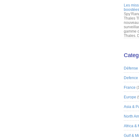
Les miss
boostées
Spy’Rang
Thales T
nouveau 
surveilla
gamme de
Thales. D
Categ
Défense
Defence
France
(
Europe
(
Asia & Pa
North Am
Africa &
Gulf & M