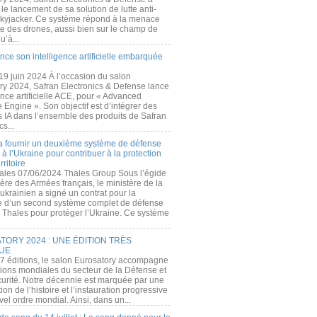
e lancement de sa solution de lutte anti-
kyjacker. Ce système répond à la menace
te des drones, aussi bien sur le champ de
u’à...
nce son intelligence artificielle embarquée
 19 juin 2024 À l’occasion du salon
ry 2024, Safran Electronics & Defense lance
gence artificielle ACE, pour « Advanced
 Engine ». Son objectif est d’intégrer des
s IA dans l’ensemble des produits de Safran
cs...
a fournir un deuxième système de défense
à l’Ukraine pour contribuer à la protection
rritoire
ales 07/06/2024 Thales Group Sous l’égide
ère des Armées français, le ministère de la
ukrainien a signé un contrat pour la
re d’un second système complet de défense
 Thales pour protéger l’Ukraine. Ce système
ORY 2024 : UNE ÉDITION TRÈS
UE
7 éditions, le salon Eurosatory accompagne
tions mondiales du secteur de la Défense et
curité. Notre décennie est marquée par une
ion de l’histoire et l’instauration progressive
el ordre mondial. Ainsi, dans un...