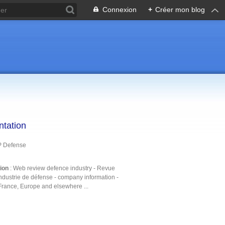
Connexion
+
Créer mon blog
ntation
P Defense
tion
: Web review defence industry - Revue
ndustrie de défense - company information -
France, Europe and elsewhere ...