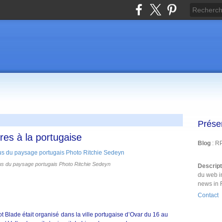
Prése
res à la portugaise
Blog
: R
s du paysage portugais Photo Ritchie Sedeyn
Descrip
du web i
news in 
Contact
ot Blade était organisé dans la ville portugaise d’Ovar du 16 au