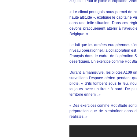
30 juillet. Pour le pilote et capitaine Vin
« Le climat portugais nous permet de n
haute altitude », explique le capitaine V
dans une telle situation. Dans ces ré
devons pratiquement atterrir à l’aveug
Belgique. »
Le fait que les armées européennes s’en
niveau opérationnel, la collaboration est
Français dans le cadre de l’opération Se
désertiques. Un exercice comme Hot Bla
Durant la manœuvre, les pilotes A109 on
surveillons l’espace aérien pendant qu
pilote. « S’ils tombent sous le feu, no
toujours avec un tireur à bord. De pl
territoire ennemi. »
« Des exercices comme Hot Blade sont pr
préparation que de s’entraîner dans d
réalistes. »