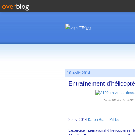
10 août 2014
Entraînement d’hélicoptè
A109 en vol au-dessu
29.07.2014
Karen Bral – Mil.be
L’exercice international d’hélicoptères H