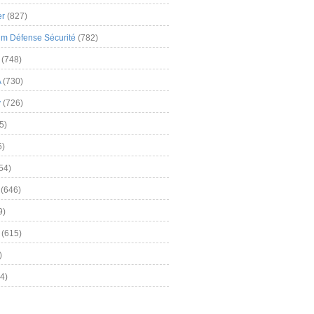
er
(827)
m Défense Sécurité
(782)
(748)
A
(730)
y
(726)
5)
5)
54)
(646)
9)
(615)
)
4)