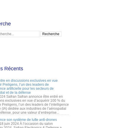
rche
es Récents
ntre en discussions exclusives en vue
r Preligens, l’un des leaders de
gence artificielle pour les secteurs de
tial et de la défense
2024 Safran Safran annonce être entré en
ons exclusives en vue d’acquérir 100 % du
e Preligens, l’un des leaders de l’intelligence
lle (IA) dédiée aux industries de l’aérospatial
défense, pour une valeur d’entreprise...
ance son système de lutte anti-drones
 18 juin 2024 À l’occasion du salon
ry 2024, Safran Electronics & Defense a