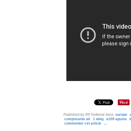
Published by RP Defense
dans
europe
composante air
1 wing
a109 agusta
commenter cet article
…