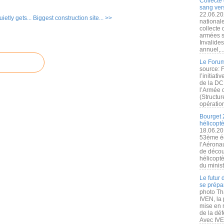
Collecte 
sang vers
22.06.20
etly gets...
Biggest construction site... >>
nationale
collecte
armées s
Invalide
annuel,..
Le Forum
source: 
l’initiat
de la DC
l’Armée 
(Structur
opération
Bourget 
hélicopt
18.06.20
53ème éd
l’Aérona
de découv
hélicopt
du minist
Le futur
se prépa
photo Th
IVEN, la 
mise en r
de la dé
Avec IVEN