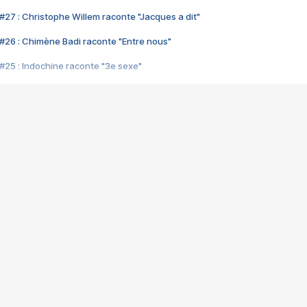
#27 : Christophe Willem raconte "Jacques a dit"
#26 : Chimène Badi raconte "Entre nous"
#25 : Indochine raconte "3e sexe"
#24 : Zaho raconte "C'est chelou"
#23 : Patrick Bruel raconte "Au café des délices"
#22 : Kyo raconte "Le chemin"
#21 : Nolwenn Leroy raconte "Cassé"
#20 : Patrick Hernandez raconte "Born to be alive"
#19 : Lorie raconte "Près de moi"
#18 : Michael Jones raconte "A nos actes manqués" (avec Jean-Jacque
#17 : Khaled raconte "Aïcha"
#16 : Corneille raconte "Parce qu'on vient de loin"