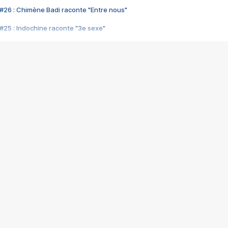
#26 : Chimène Badi raconte "Entre nous"
#25 : Indochine raconte "3e sexe"
#24 : Zaho raconte "C'est chelou"
#23 : Patrick Bruel raconte "Au café des délices"
#22 : Kyo raconte "Le chemin"
#21 : Nolwenn Leroy raconte "Cassé"
#20 : Patrick Hernandez raconte "Born to be alive"
#19 : Lorie raconte "Près de moi"
#18 : Michael Jones raconte "A nos actes manqués" (avec Jean-Jacque
#17 : Khaled raconte "Aïcha"
#16 : Corneille raconte "Parce qu'on vient de loin"
#15 : Indochine raconte "L'aventurier"