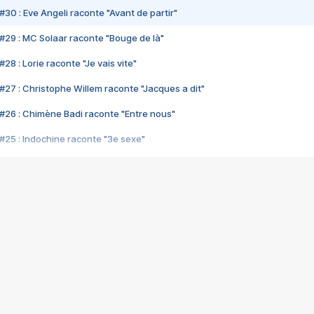
#30 : Eve Angeli raconte "Avant de partir"
#29 : MC Solaar raconte "Bouge de là"
28 : Lorie raconte "Je vais vite"
#27 : Christophe Willem raconte "Jacques a dit"
#26 : Chimène Badi raconte "Entre nous"
#25 : Indochine raconte "3e sexe"
#24 : Zaho raconte "C'est chelou"
#23 : Patrick Bruel raconte "Au café des délices"
#22 : Kyo raconte "Le chemin"
#21 : Nolwenn Leroy raconte "Cassé"
#20 : Patrick Hernandez raconte "Born to be alive"
#19 : Lorie raconte "Près de moi"