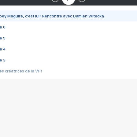
bey Maguire, c'est lui ! Rencontre avec Damien Witecka
e 6
e 5
e 4
e 3
s créatrices de la VF !
e 2
e 1
e Mektoub My Love arrive enfin ! Rencontre avec Shaïn Boumedine et Sal
i : après Toni en famille
elle réalise le bouleversant Dites lui que je l'aime