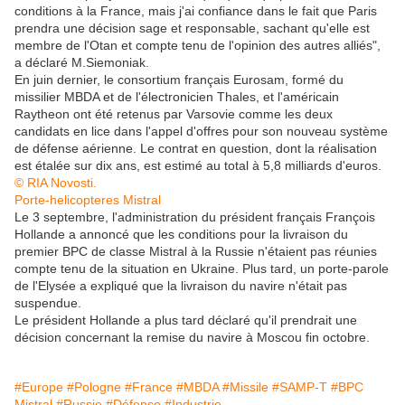
conditions à la France, mais j'ai confiance dans le fait que Paris
prendra une décision sage et responsable, sachant qu'elle est
membre de l'Otan et compte tenu de l'opinion des autres alliés",
a déclaré M.Siemoniak.
En juin dernier, le consortium français Eurosam, formé du
missilier MBDA et de l'électronicien Thales, et l'américain
Raytheon ont été retenus par Varsovie comme les deux
candidats en lice dans l'appel d'offres pour son nouveau système
de défense aérienne. Le contrat en question, dont la réalisation
est étalée sur dix ans, est estimé au total à 5,8 milliards d'euros.
© RIA Novosti.
Porte-helicopteres Mistral
Le 3 septembre, l'administration du président français François
Hollande a annoncé que les conditions pour la livraison du
premier BPC de classe Mistral à la Russie n'étaient pas réunies
compte tenu de la situation en Ukraine. Plus tard, un porte-parole
de l'Elysée a expliqué que la livraison du navire n'était pas
suspendue.
Le président Hollande a plus tard déclaré qu'il prendrait une
décision concernant la remise du navire à Moscou fin octobre.
#Europe
#Pologne
#France
#MBDA
#Missile
#SAMP-T
#BPC
Mistral
#Russie
#Défense
#Industrie