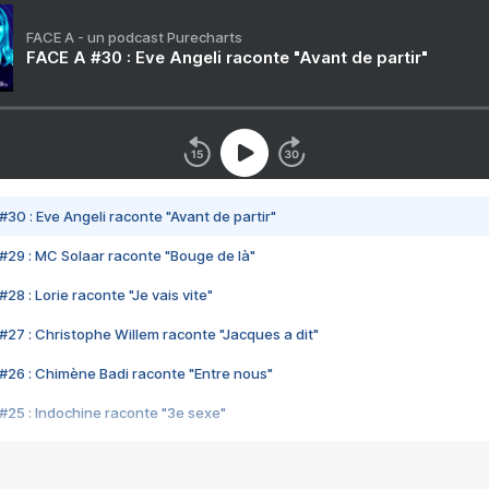
FACE A - un podcast Purecharts
FACE A #30 : Eve Angeli raconte "Avant de partir"
#30 : Eve Angeli raconte "Avant de partir"
#29 : MC Solaar raconte "Bouge de là"
28 : Lorie raconte "Je vais vite"
#27 : Christophe Willem raconte "Jacques a dit"
#26 : Chimène Badi raconte "Entre nous"
#25 : Indochine raconte "3e sexe"
#24 : Zaho raconte "C'est chelou"