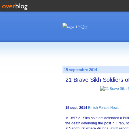
15 septembre 2014
21 Brave Sikh Soldiers 
15 sept. 2014
British Forces News
In 1897 21 Sikh soldiers defended a Bri
the death defending the post in Tirah,
at Sandhurst where Victoria Smith report