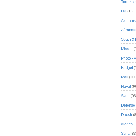
Terroris
UK
(151
Afghanist
Aéronau
South & 
Missile
(
Photo - 
Budget
(
Mali
(100
Naval
(9
Syrie
(96
Défense 
Daesh
(8
drones
(
Syria
(83