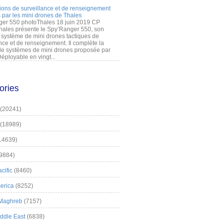
ions de surveillance et de renseignement
 par les mini drones de Thales
er 550 photoThales 18 juin 2019 CP
hales présente le Spy’Ranger 550, son
système de mini drones tactiques de
nce et de renseignement. Il complète la
 systèmes de mini drones proposée par
éployable en vingt...
ories
(20241)
(18989)
14639)
9884)
cific
(8460)
erica
(8252)
 Maghreb
(7157)
iddle East
(6838)