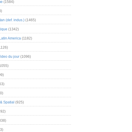
me
(1584)
3)
an (def. indus.)
(1465)
tique
(1342)
Latin America
(1182)
1126)
Video du jour
(1096)
1055)
9)
63)
0)
& Spatial
(925)
92)
838)
3)