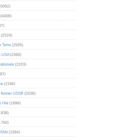
(5092)
(4408)
37)
(2524)
 Terre
(2505)
& USA
(2360)
ationale
(2203)
97)
ce
(2166)
& former USSR
(2036)
l'Air
(1899)
1838)
1760)
OTAN
(1584)