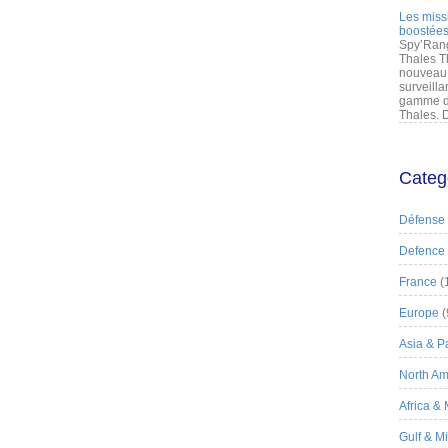
Les miss
boostées
Spy’Rang
Thales T
nouveau 
surveilla
gamme de
Thales. D
Categ
Défense
Defence
France
(
Europe
(
Asia & Pa
North Am
Africa &
Gulf & M