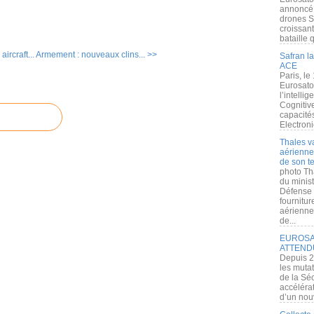
annoncé l
drones S
croissan
bataille q
aircraft...
Armement : nouveaux clins... >>
Safran la
ACE
Paris, le
Eurosato
l’intelli
Cognitive
capacité
Electroni
Thales v
aérienne 
de son te
photo Th
du minist
Défense 
fournitu
aérienne
de...
EUROSAT
ATTEND
Depuis 2
les muta
de la Sé
accélérat
d’un nouv