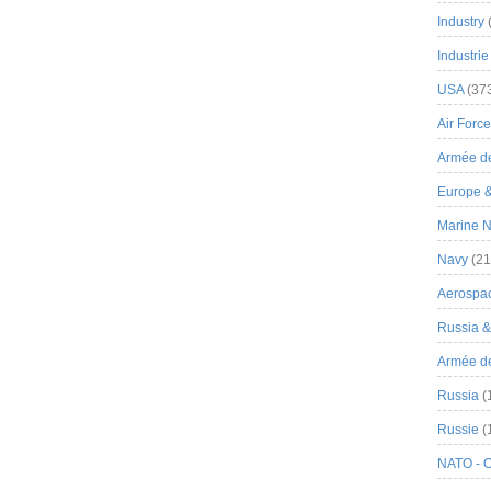
Industry
Industrie
USA
(37
Air Force
Armée de
Europe 
Marine N
Navy
(21
Aerospa
Russia 
Armée de 
Russia
(
Russie
(
NATO - 