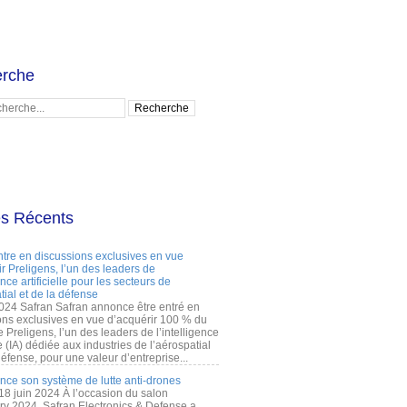
rche
es Récents
ntre en discussions exclusives en vue
r Preligens, l’un des leaders de
gence artificielle pour les secteurs de
tial et de la défense
2024 Safran Safran annonce être entré en
ons exclusives en vue d’acquérir 100 % du
e Preligens, l’un des leaders de l’intelligence
lle (IA) dédiée aux industries de l’aérospatial
défense, pour une valeur d’entreprise...
ance son système de lutte anti-drones
 18 juin 2024 À l’occasion du salon
ry 2024, Safran Electronics & Defense a