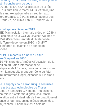
de sang du 14 juillet : Le sang donné pour le
é, ils ont besoin de vous !
20 source DCSSA À l'occasion de la fête
, qui aura lieu le mardi 14 juillet 2020, une
 de sang exceptionnelle en soutien aux
era organisée, à Paris, Hôtel national des
s Paris 7e, de 10h à 17h30. Rendez-vous
.
 Entreprises Défense 2019
FED Manifestation biennale créée en 1989 à
ive conjointe de la CCI Val-d’Oise/ Yvelines et
MAT (Direction Centrale du Matériel de
de Terre) devenue en 2010 la SIMMT
e Intégrée du Maintien en condition
nelle...
2019 - Embarquez à bord du futur
ère Guépard en 360°
19 Ministère des Armées A l’occasion de la
ition du Salon International de
utique et de l’Espace, nous vous proposons
rir la maquette grandeur réelle du futur
ère interarmées léger, exposée sur le stand
ère...
 de la supply chain aéronautique sécurisée
re grâce aux technologies de Thales
ales 17 juin 2019 CP Thales Thales lance
première plateforme digitale assurant la
elation entre industriels de l’aéronautique et
fense et fournisseurs de pièces détachées.
, l’acheteur bénéficie d’un tiers de...