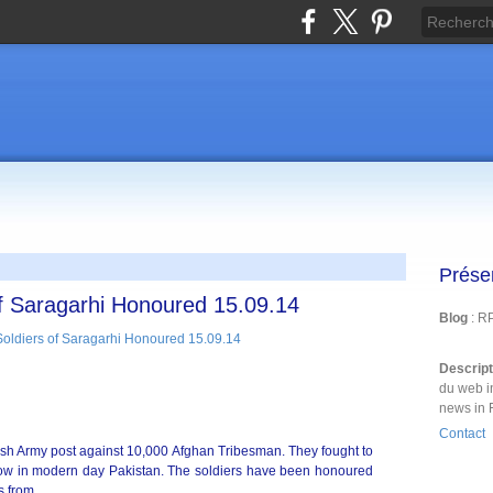
Prése
of Saragarhi Honoured 15.09.14
Blog
: R
Descrip
du web i
news in 
Contact
tish Army post against 10,000 Afghan Tribesman. They fought to
 now in modern day Pakistan. The soldiers have been honoured
s from.