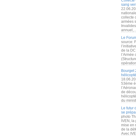
Collecte 
sang vers
22.06.20
nationale
collecte
armées s
Invalide
annuel,..
Le Forum
source: 
l’initiat
de la DC
l’Armée 
(Structur
opération
Bourget 
hélicopt
18.06.20
53ème éd
l’Aérona
de découv
hélicopt
du minist
Le futur
se prépa
photo Th
IVEN, la 
mise en r
de la dé
Avec IVEN