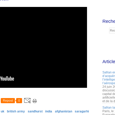
Reche
Articl
Safran e
d’acquéri
l’intelli
l’aérospa
24 juin 
discussi
capital d
artificie
Repost
0
et de la 
Safran l
Paris, le
uk
british army
sandhurst
india
afghanistan
saragarhi
Eurosato