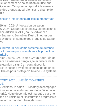
e lancement de sa solution de lutte anti-
kyjacker. Ce système répond à la menace
te des drones, aussi bien sur le champ de
u’à...
nce son intelligence artificielle embarquée
 19 juin 2024 À l’occasion du salon
ry 2024, Safran Electronics & Defense lance
gence artificielle ACE, pour « Advanced
 Engine ». Son objectif est d’intégrer des
s IA dans l’ensemble des produits de Safran
cs...
a fournir un deuxième système de défense
à l’Ukraine pour contribuer à la protection
rritoire
ales 07/06/2024 Thales Group Sous l’égide
ère des Armées français, le ministère de la
ukrainien a signé un contrat pour la
re d’un second système complet de défense
 Thales pour protéger l’Ukraine. Ce système
ORY 2024 : UNE ÉDITION TRÈS
UE
7 éditions, le salon Eurosatory accompagne
tions mondiales du secteur de la Défense et
curité. Notre décennie est marquée par une
ion de l’histoire et l’instauration progressive
el ordre mondial. Ainsi, dans un...