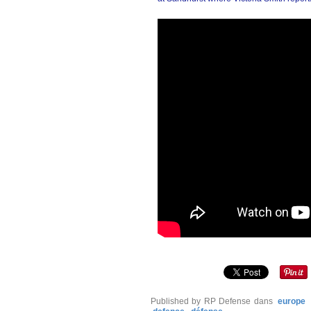
Published by RP Defense
dans
europe