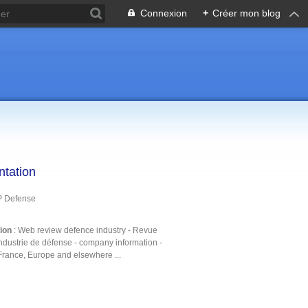
Connexion
+
Créer mon blog
ntation
P Defense
tion
: Web review defence industry - Revue
ndustrie de défense - company information -
France, Europe and elsewhere ...