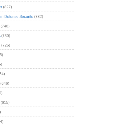
er
(827)
m Défense Sécurité
(782)
(748)
A
(730)
y
(726)
5)
5)
54)
(646)
9)
(615)
)
4)