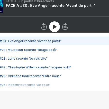
FACE A - un podcast Purecharts
FACE A #30 : Eve Angeli raconte "Avant de partir"
#30 : Eve Angeli raconte "Avant de partir"
#29 : MC Solaar raconte "Bouge de là"
28 : Lorie raconte "Je vais vite"
#27 : Christophe Willem raconte "Jacques a dit"
#26 : Chimène Badi raconte "Entre nous"
#25 : Indochine raconte "3e sexe"
#24 : Zaho raconte "C'est chelou"
#23 : Patrick Bruel raconte "Au café des délices"