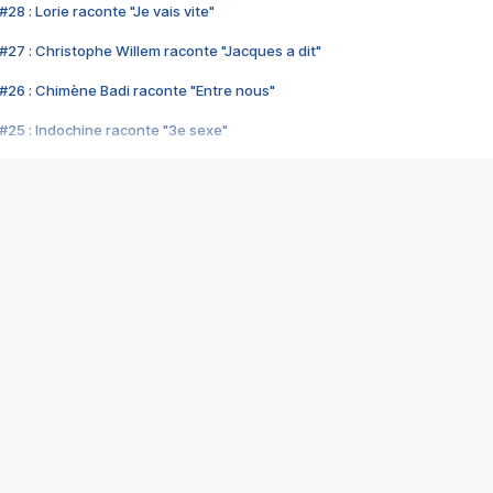
28 : Lorie raconte "Je vais vite"
#27 : Christophe Willem raconte "Jacques a dit"
#26 : Chimène Badi raconte "Entre nous"
#25 : Indochine raconte "3e sexe"
#24 : Zaho raconte "C'est chelou"
#23 : Patrick Bruel raconte "Au café des délices"
#22 : Kyo raconte "Le chemin"
#21 : Nolwenn Leroy raconte "Cassé"
#20 : Patrick Hernandez raconte "Born to be alive"
#19 : Lorie raconte "Près de moi"
#18 : Michael Jones raconte "A nos actes manqués" (avec Jean-Jacque
#17 : Khaled raconte "Aïcha"
#16 : Corneille raconte "Parce qu'on vient de loin"