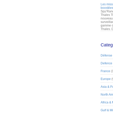
Les miss
boostées
Spy’Rang
Thales T
nouveau 
surveilla
gamme de
Thales. D
Categ
Défense
Defence
France
(
Europe
(
Asia & Pa
North Am
Africa &
Gulf & M