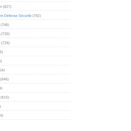
er
(827)
m Défense Sécurité
(782)
(748)
A
(730)
y
(726)
5)
5)
54)
(646)
9)
(615)
)
4)