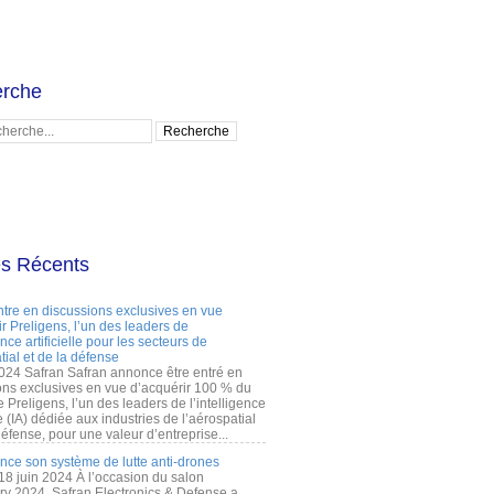
rche
es Récents
ntre en discussions exclusives en vue
r Preligens, l’un des leaders de
gence artificielle pour les secteurs de
tial et de la défense
2024 Safran Safran annonce être entré en
ons exclusives en vue d’acquérir 100 % du
e Preligens, l’un des leaders de l’intelligence
lle (IA) dédiée aux industries de l’aérospatial
défense, pour une valeur d’entreprise...
ance son système de lutte anti-drones
 18 juin 2024 À l’occasion du salon
ry 2024, Safran Electronics & Defense a