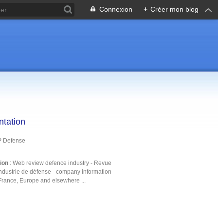
Connexion
+
Créer mon blog
ntation
P Defense
tion
: Web review defence industry - Revue
ndustrie de défense - company information -
France, Europe and elsewhere ...