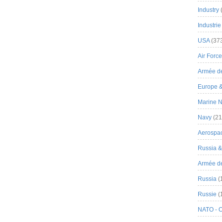
Industry
Industrie
USA
(37
Air Force
Armée de
Europe 
Marine N
Navy
(21
Aerospa
Russia 
Armée de 
Russia
(
Russie
(
NATO - 