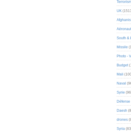
Terroris
UK
(151
Afghanist
Aéronau
South & 
Missile
(
Photo - 
Budget
(
Mali
(100
Naval
(9
Syrie
(96
Défense 
Daesh
(8
drones
(
Syria
(83