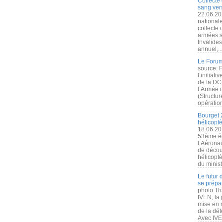
Collecte 
sang vers
22.06.20
nationale
collecte
armées s
Invalide
annuel,..
Le Forum
source: 
l’initiat
de la DC
l’Armée 
(Structur
opération
Bourget 
hélicopt
18.06.20
53ème éd
l’Aérona
de découv
hélicopt
du minist
Le futur
se prépa
photo Th
IVEN, la 
mise en r
de la dé
Avec IVEN