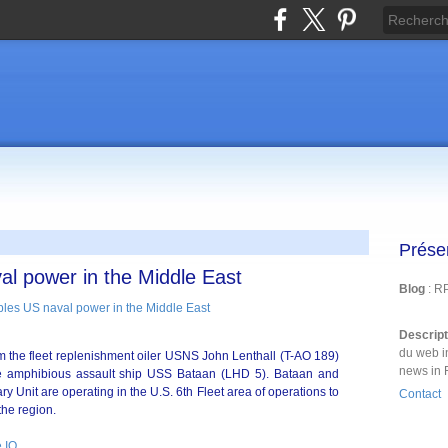
Prése
al power in the Middle East
Blog
: R
Descrip
du web i
 the fleet replenishment oiler USNS John Lenthall (T-AO 189)
news in 
the amphibious assault ship USS Bataan (LHD 5). Bataan and
 Unit are operating in the U.S. 6th Fleet area of operations to
Contact
the region.
 IQ