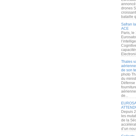
annoncé l
drones S
croissan
bataille q
Safran la
ACE
Paris, le
Eurosato
l’intelli
Cognitive
capacité
Electroni
Thales v
aérienne 
de son te
photo Th
du minist
Défense 
fournitu
aérienne
de...
EUROSAT
ATTEND
Depuis 2
les muta
de la Sé
accélérat
d’un nouv