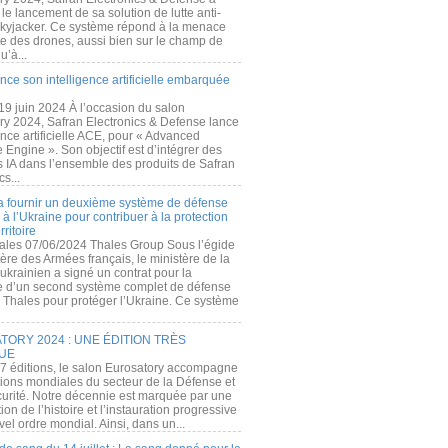
e lancement de sa solution de lutte anti-
kyjacker. Ce système répond à la menace
te des drones, aussi bien sur le champ de
u’à...
nce son intelligence artificielle embarquée
 19 juin 2024 À l’occasion du salon
ry 2024, Safran Electronics & Defense lance
gence artificielle ACE, pour « Advanced
 Engine ». Son objectif est d’intégrer des
s IA dans l’ensemble des produits de Safran
cs...
a fournir un deuxième système de défense
à l’Ukraine pour contribuer à la protection
rritoire
ales 07/06/2024 Thales Group Sous l’égide
ère des Armées français, le ministère de la
ukrainien a signé un contrat pour la
re d’un second système complet de défense
 Thales pour protéger l’Ukraine. Ce système
ORY 2024 : UNE ÉDITION TRÈS
UE
7 éditions, le salon Eurosatory accompagne
tions mondiales du secteur de la Défense et
curité. Notre décennie est marquée par une
ion de l’histoire et l’instauration progressive
el ordre mondial. Ainsi, dans un...