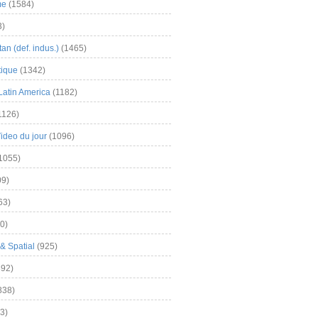
me
(1584)
3)
an (def. indus.)
(1465)
tique
(1342)
Latin America
(1182)
1126)
Video du jour
(1096)
1055)
9)
63)
0)
& Spatial
(925)
92)
838)
3)