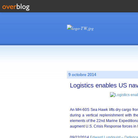
9 octobre 2014
Logistics enables US nav
An MH-60S Sea Hawk lifts dry cargo from
during a vertical replenishment with 
elements of the 22nd Marine Expeditionary
augment U.S. Crisis Response forces in 
09/22/2014
Edward Lundquist – Defence