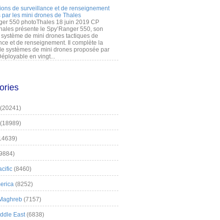
ions de surveillance et de renseignement
 par les mini drones de Thales
er 550 photoThales 18 juin 2019 CP
hales présente le Spy’Ranger 550, son
système de mini drones tactiques de
nce et de renseignement. Il complète la
 systèmes de mini drones proposée par
éployable en vingt...
ories
(20241)
(18989)
14639)
9884)
cific
(8460)
erica
(8252)
 Maghreb
(7157)
iddle East
(6838)