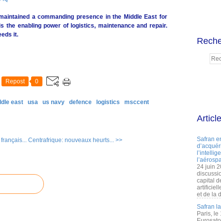
 maintained a commanding presence in the Middle East for
 the enabling power of logistics, maintenance and repair.
eds it.
Reche
Repost
0
ddle east
usa
us navy
defence
logistics
msccent
Articl
Safran e
rançais...
Centrafrique: nouveaux heurts... >>
d’acquéri
l’intelli
l’aérospa
24 juin 
discussi
capital d
artificie
et de la 
Safran l
Paris, le
Eurosato