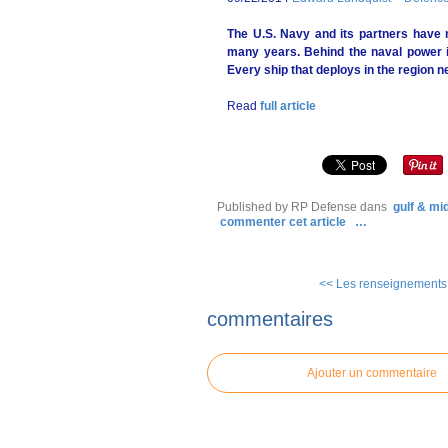
The U.S. Navy and its partners have
many years. Behind the naval power is
Every ship that deploys in the region ne
Read
full article
Published by RP Defense
dans
gulf & mi
commenter cet article
…
<< Les renseignements f
commentaires
Ajouter un commentaire