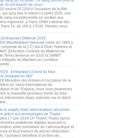
de sang du 14 juillet : Le sang donné pour le
é, ils ont besoin de vous !
20 source DCSSA À l'occasion de la fête
, qui aura lieu le mardi 14 juillet 2020, une
 de sang exceptionnelle en soutien aux
era organisée, à Paris, Hôtel national des
s Paris 7e, de 10h à 17h30. Rendez-vous
.
 Entreprises Défense 2019
FED Manifestation biennale créée en 1989 à
ive conjointe de la CCI Val-d’Oise/ Yvelines et
MAT (Direction Centrale du Matériel de
de Terre) devenue en 2010 la SIMMT
e Intégrée du Maintien en condition
nelle...
2019 - Embarquez à bord du futur
ère Guépard en 360°
19 Ministère des Armées A l’occasion de la
ition du Salon International de
utique et de l’Espace, nous vous proposons
rir la maquette grandeur réelle du futur
ère interarmées léger, exposée sur le stand
ère...
 de la supply chain aéronautique sécurisée
re grâce aux technologies de Thales
ales 17 juin 2019 CP Thales Thales lance
première plateforme digitale assurant la
elation entre industriels de l’aéronautique et
fense et fournisseurs de pièces détachées.
, l’acheteur bénéficie d’un tiers de...