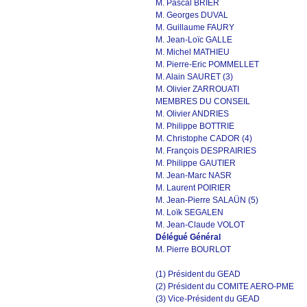
M. Pascal BRIER
M. Georges DUVAL
M. Guillaume FAURY
M. Jean-Loïc GALLE
M. Michel MATHIEU
M. Pierre-Eric POMMELLET
M. Alain SAURET (3)
M. Olivier ZARROUATI
MEMBRES DU CONSEIL
M. Olivier ANDRIES
M. Philippe BOTTRIE
M. Christophe CADOR (4)
M. François DESPRAIRIES
M. Philippe GAUTIER
M. Jean-Marc NASR
M. Laurent POIRIER
M. Jean-Pierre SALAÜN (5)
M. Loïk SEGALEN
M. Jean-Claude VOLOT
Délégué Général
M. Pierre BOURLOT
(1) Président du GEAD
(2) Président du COMITE AERO-PME
(3) Vice-Président du GEAD