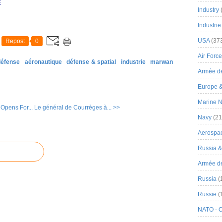
E
Industry
Industrie
USA
(37
Repost
0
Air Force
défense
aéronautique
défense & spatial
industrie
marwan
Armée de
Europe 
Marine N
Opens For...
Le général de Courrèges à... >>
Navy
(21
Aerospa
Russia 
Armée de 
Russia
(
Russie
(
NATO - 