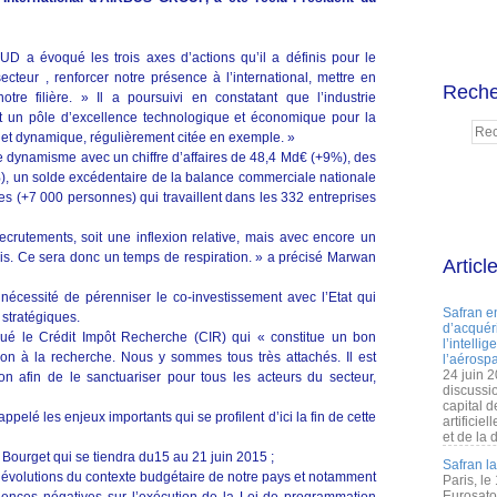
 a évoqué les trois axes d’actions qu’il a définis pour le
teur , renforcer notre présence à l’international, mettre en
Reche
otre filière. » Il a poursuivi en constatant que l’industrie
st un pôle d’excellence technologique et économique pour la
re et dynamique, régulièrement citée en exemple. »
e dynamisme avec un chiffre d’affaires de 48,4 Md€ (+9%), des
 un solde excédentaire de la balance commerciale nationale
(+7 000 personnes) qui travaillent dans les 332 entreprises
rutements, soit une inflexion relative, mais avec encore un
lois. Ce sera donc un temps de respiration. » a précisé Marwan
Articl
nécessité de pérenniser le co-investissement avec l’Etat qui
Safran e
 stratégiques.
d’acquéri
ué le Crédit Impôt Recherche (CIR) qui « constitue un bon
l’intelli
tion à la recherche. Nous y sommes tous très attachés. Il est
l’aérospa
24 juin 
on afin de le sanctuariser pour tous les acteurs du secteur,
discussi
capital d
pelé les enjeux importants qui se profilent d’ici la fin de cette
artificie
et de la 
 Bourget qui se tiendra du15 au 21 juin 2015 ;
Safran l
es évolutions du contexte budgétaire de notre pays et notamment
Paris, le
Eurosato