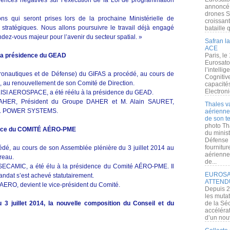
uences négatives sur l’exécution de la Loi de programmation
annoncé l
drones S
ons qui seront prises lors de la prochaine Ministérielle de
croissan
ratégiques. Nous allons poursuivre le travail déjà engagé
bataille q
ndez-vous majeur pour l’avenir du secteur spatial. »
Safran la
ACE
la présidence du GEAD
Paris, le
Eurosato
l’intelli
nautiques et de Défense) du GIFAS a procédé, au cours de
Cognitive
4, au renouvellement de son Comité de Direction.
capacité
Electroni
ISI AEROSPACE, a été réélu à la présidence du GEAD.
k DAHER, Président du Groupe DAHER et M. Alain SAURET,
Thales v
NAL POWER SYSTEMS.
aérienne 
de son te
photo Th
ence du COMITÉ AÉRO-PME
du minist
Défense 
fournitu
, au cours de son Assemblée plénière du 3 juillet 2014 au
aérienne
reau.
de...
ECAMIC, a été élu à la présidence du Comité AÉRO-PME. Il
EUROSAT
andat s’est achevé statutairement.
ATTEND
ERO, devient le vice-président du Comité.
Depuis 2
les muta
 3 juillet 2014, la nouvelle composition du Conseil et du
de la Sé
accélérat
d’un nouv