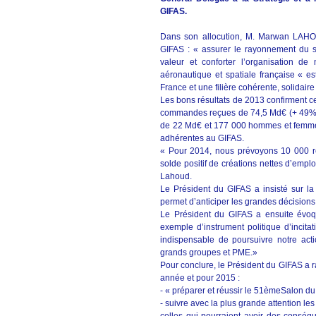
GIFAS.
Dans son allocution, M. Marwan LAHOUD
GIFAS : « assurer le rayonnement du sec
valeur et conforter l’organisation de n
aéronautique et spatiale française « e
France et une filière cohérente, solidai
Les bons résultats de 2013 confirment c
commandes reçues de 74,5 Md€ (+ 49%),
de 22 Md€ et 177 000 hommes et femmes 
adhérentes au GIFAS.
« Pour 2014, nous prévoyons 10 000 rec
solde positif de créations nettes d’emp
Lahoud.
Le Président du GIFAS a insisté sur la 
permet d’anticiper les grandes décisions
Le Président du GIFAS a ensuite évoq
exemple d’instrument politique d’incita
indispensable de poursuivre notre acti
grands groupes et PME.»
Pour conclure, le Président du GIFAS a rap
année et pour 2015 :
- « préparer et réussir le 51èmeSalon du
- suivre avec la plus grande attention l