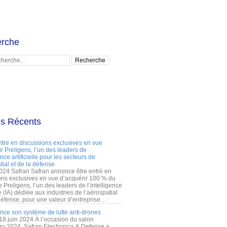
rche
es Récents
ntre en discussions exclusives en vue
r Preligens, l’un des leaders de
gence artificielle pour les secteurs de
tial et de la défense
2024 Safran Safran annonce être entré en
ons exclusives en vue d’acquérir 100 % du
e Preligens, l’un des leaders de l’intelligence
lle (IA) dédiée aux industries de l’aérospatial
défense, pour une valeur d’entreprise...
ance son système de lutte anti-drones
 18 juin 2024 À l’occasion du salon
ry 2024, Safran Electronics & Defense a