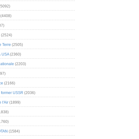
(5092)
(4408)
37)
(2524)
 Terre
(2505)
& USA
(2360)
ationale
(2203)
97)
ce
(2166)
& former USSR
(2036)
l'Air
(1899)
1838)
1760)
OTAN
(1584)