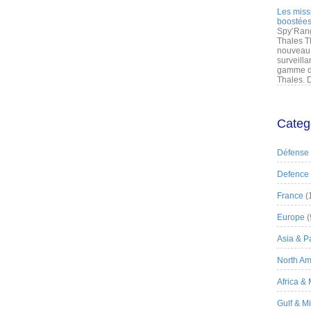
Les miss
boostées
Spy’Rang
Thales T
nouveau 
surveilla
gamme de
Thales. D
Categ
Défense
Defence
France
(
Europe
(
Asia & Pa
North Am
Africa &
Gulf & M