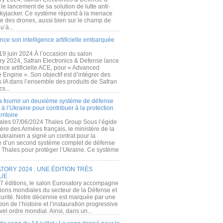
e lancement de sa solution de lutte anti-
kyjacker. Ce système répond à la menace
te des drones, aussi bien sur le champ de
u’à...
nce son intelligence artificielle embarquée
 19 juin 2024 À l’occasion du salon
ry 2024, Safran Electronics & Defense lance
gence artificielle ACE, pour « Advanced
 Engine ». Son objectif est d’intégrer des
s IA dans l’ensemble des produits de Safran
cs...
a fournir un deuxième système de défense
à l’Ukraine pour contribuer à la protection
rritoire
ales 07/06/2024 Thales Group Sous l’égide
ère des Armées français, le ministère de la
ukrainien a signé un contrat pour la
re d’un second système complet de défense
 Thales pour protéger l’Ukraine. Ce système
ORY 2024 : UNE ÉDITION TRÈS
UE
7 éditions, le salon Eurosatory accompagne
tions mondiales du secteur de la Défense et
curité. Notre décennie est marquée par une
ion de l’histoire et l’instauration progressive
el ordre mondial. Ainsi, dans un...