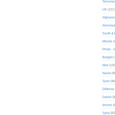
Terroris
UK
(151
Afghanist
Aéronau
South & 
Missile
(
Photo - 
Budget
(
Mali
(100
Naval
(9
Syrie
(96
Défense 
Daesh
(8
drones
(
Syria
(83