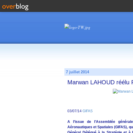
7 juillet 2014
Marwan LAHOUD réélu P
03/07/14
GIFAS
A l’issue de l’Assemblée général
Aéronautiques et Spatiales (GIFAS), qu
Général Délégué à la Stratégie et à 