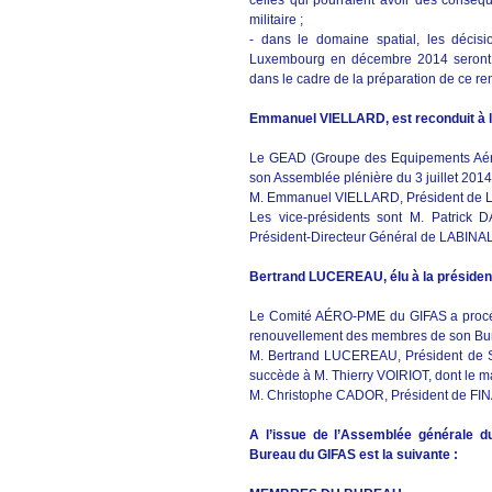
celles qui pourraient avoir des conséq
militaire ;
- dans le domaine spatial, les décisi
Luxembourg en décembre 2014 seront st
dans le cadre de la préparation de ce re
Emmanuel VIELLARD, est reconduit à 
Le GEAD (Groupe des Equipements Aéro
son Assemblée plénière du 3 juillet 201
M. Emmanuel VIELLARD, Président de L
Les vice-présidents sont M. Patric
Président-Directeur Général de LABI
Bertrand LUCEREAU, élu à la présid
Le Comité AÉRO-PME du GIFAS a procédé
renouvellement des membres de son Bu
M. Bertrand LUCEREAU, Président de S
succède à M. Thierry VOIRIOT, dont le m
M. Christophe CADOR, Président de FINA
A l’issue de l’Assemblée générale du
Bureau du GIFAS est la suivante :