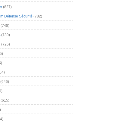
er
(827)
m Défense Sécurité
(782)
(748)
A
(730)
y
(726)
5)
5)
54)
(646)
9)
(615)
)
4)