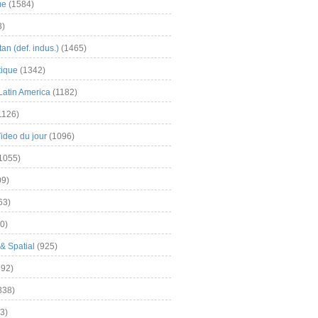
me
(1584)
3)
an (def. indus.)
(1465)
tique
(1342)
Latin America
(1182)
1126)
Video du jour
(1096)
1055)
9)
63)
0)
& Spatial
(925)
92)
838)
3)