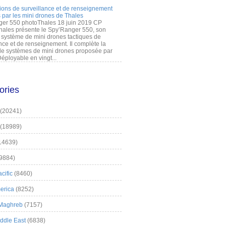
ions de surveillance et de renseignement
 par les mini drones de Thales
er 550 photoThales 18 juin 2019 CP
hales présente le Spy’Ranger 550, son
système de mini drones tactiques de
nce et de renseignement. Il complète la
 systèmes de mini drones proposée par
éployable en vingt...
ories
(20241)
(18989)
14639)
9884)
cific
(8460)
erica
(8252)
 Maghreb
(7157)
iddle East
(6838)