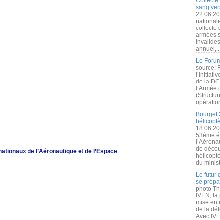
Collecte 
sang vers
22.06.20
nationale
collecte
armées s
Invalide
annuel,..
Le Forum
source: 
l’initiat
de la DC
l’Armée 
(Structur
opération
Bourget 
hélicopt
18.06.20
53ème éd
l’Aérona
de découv
ationaux de l’Aéronautique et de l’Espace
hélicopt
du minist
Le futur
se prépa
photo Th
IVEN, la 
mise en r
de la dé
Avec IVEN