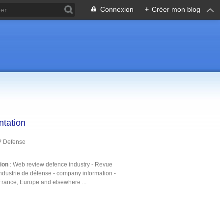
Connexion
+
Créer mon blog
ntation
P Defense
tion
: Web review defence industry - Revue
ndustrie de défense - company information -
France, Europe and elsewhere ...