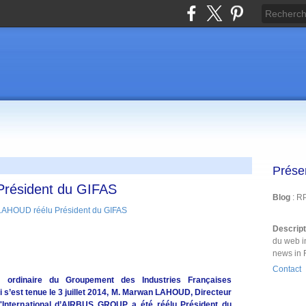
Prése
résident du GIFAS
Blog
: R
Descrip
du web i
news in 
Contact
e ordinaire du Groupement des Industries Françaises
i s’est tenue le 3 juillet 2014, M. Marwan LAHOUD, Directeur
l'International d’AIRBUS GROUP, a été réélu Président du