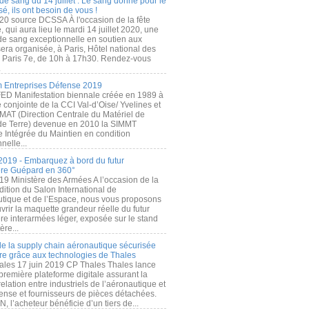
de sang du 14 juillet : Le sang donné pour le
é, ils ont besoin de vous !
20 source DCSSA À l'occasion de la fête
, qui aura lieu le mardi 14 juillet 2020, une
 de sang exceptionnelle en soutien aux
era organisée, à Paris, Hôtel national des
s Paris 7e, de 10h à 17h30. Rendez-vous
.
 Entreprises Défense 2019
FED Manifestation biennale créée en 1989 à
ive conjointe de la CCI Val-d’Oise/ Yvelines et
MAT (Direction Centrale du Matériel de
de Terre) devenue en 2010 la SIMMT
e Intégrée du Maintien en condition
nelle...
2019 - Embarquez à bord du futur
ère Guépard en 360°
19 Ministère des Armées A l’occasion de la
ition du Salon International de
utique et de l’Espace, nous vous proposons
rir la maquette grandeur réelle du futur
ère interarmées léger, exposée sur le stand
ère...
 de la supply chain aéronautique sécurisée
re grâce aux technologies de Thales
ales 17 juin 2019 CP Thales Thales lance
première plateforme digitale assurant la
elation entre industriels de l’aéronautique et
fense et fournisseurs de pièces détachées.
, l’acheteur bénéficie d’un tiers de...