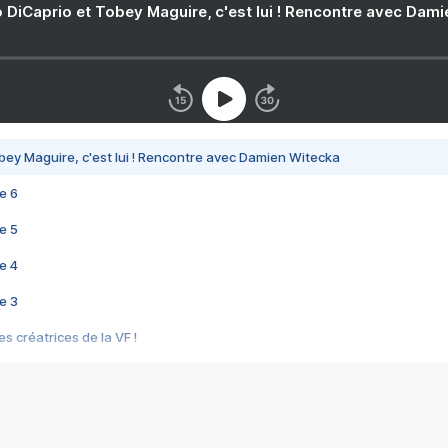
 DiCaprio et Tobey Maguire, c'est lui ! Rencontre avec Dam
bey Maguire, c'est lui ! Rencontre avec Damien Witecka
e 6
e 5
e 4
e 3
s créatrices de la VF !
e 2
e 1
e Mektoub My Love arrive enfin ! Rencontre avec Shaïn Boumedine et Sal