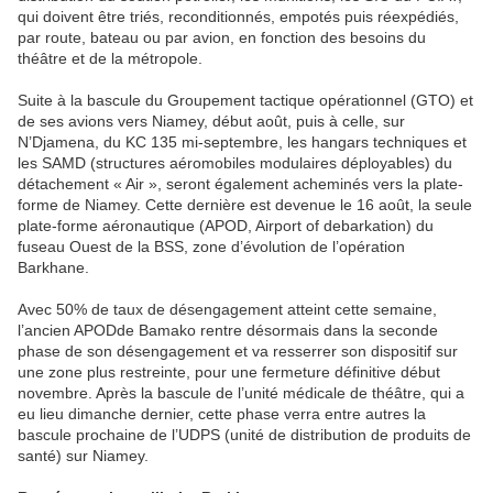
qui doivent être triés, reconditionnés, empotés puis réexpédiés,
par route, bateau ou par avion, en fonction des besoins du
théâtre et de la métropole.
Suite à la bascule du Groupement tactique opérationnel (GTO) et
de ses avions vers Niamey, début août, puis à celle, sur
N’Djamena, du KC 135 mi-septembre, les hangars techniques et
les SAMD (structures aéromobiles modulaires déployables) du
détachement « Air », seront également acheminés vers la plate-
forme de Niamey. Cette dernière est devenue le 16 août, la seule
plate-forme aéronautique (APOD, Airport of debarkation) du
fuseau Ouest de la BSS, zone d’évolution de l’opération
Barkhane.
Avec 50% de taux de désengagement atteint cette semaine,
l’ancien APODde Bamako rentre désormais dans la seconde
phase de son désengagement et va resserrer son dispositif sur
une zone plus restreinte, pour une fermeture définitive début
novembre. Après la bascule de l’unité médicale de théâtre, qui a
eu lieu dimanche dernier, cette phase verra entre autres la
bascule prochaine de l’UDPS (unité de distribution de produits de
santé) sur Niamey.