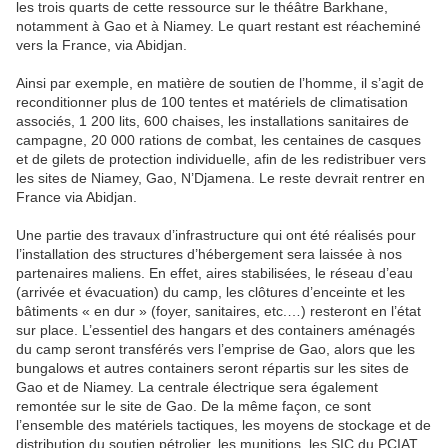
les trois quarts de cette ressource sur le théâtre Barkhane,
notamment à Gao et à Niamey. Le quart restant est réacheminé
vers la France, via Abidjan.
Ainsi par exemple, en matière de soutien de l’homme, il s’agit de
reconditionner plus de 100 tentes et matériels de climatisation
associés, 1 200 lits, 600 chaises, les installations sanitaires de
campagne, 20 000 rations de combat, les centaines de casques
et de gilets de protection individuelle, afin de les redistribuer vers
les sites de Niamey, Gao, N’Djamena. Le reste devrait rentrer en
France via Abidjan.
Une partie des travaux d’infrastructure qui ont été réalisés pour
l’installation des structures d’hébergement sera laissée à nos
partenaires maliens. En effet, aires stabilisées, le réseau d’eau
(arrivée et évacuation) du camp, les clôtures d’enceinte et les
bâtiments « en dur » (foyer, sanitaires, etc.…) resteront en l’état
sur place. L’essentiel des hangars et des containers aménagés
du camp seront transférés vers l’emprise de Gao, alors que les
bungalows et autres containers seront répartis sur les sites de
Gao et de Niamey. La centrale électrique sera également
remontée sur le site de Gao. De la même façon, ce sont
l’ensemble des matériels tactiques, les moyens de stockage et de
distribution du soutien pétrolier, les munitions, les SIC du PCIAT,