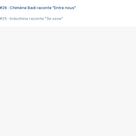
#26 : Chimène Badi raconte "Entre nous"
#25 : Indochine raconte "3e sexe"
#24 : Zaho raconte "C'est chelou"
#23 : Patrick Bruel raconte "Au café des délices"
#22 : Kyo raconte "Le chemin"
#21 : Nolwenn Leroy raconte "Cassé"
#20 : Patrick Hernandez raconte "Born to be alive"
#19 : Lorie raconte "Près de moi"
#18 : Michael Jones raconte "A nos actes manqués" (avec Jean-Jacque
#17 : Khaled raconte "Aïcha"
#16 : Corneille raconte "Parce qu'on vient de loin"
#15 : Indochine raconte "L'aventurier"