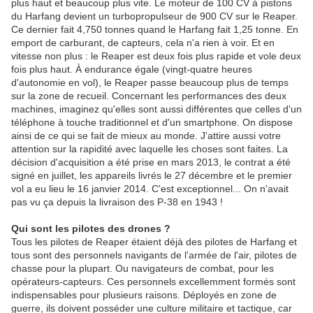
plus haut et beaucoup plus vite. Le moteur de 100 CV à pistons
du Harfang devient un turbopropulseur de 900 CV sur le Reaper.
Ce dernier fait 4,750 tonnes quand le Harfang fait 1,25 tonne. En
emport de carburant, de capteurs, cela n'a rien à voir. Et en
vitesse non plus : le Reaper est deux fois plus rapide et vole deux
fois plus haut. À endurance égale (vingt-quatre heures
d'autonomie en vol), le Reaper passe beaucoup plus de temps
sur la zone de recueil. Concernant les performances des deux
machines, imaginez qu'elles sont aussi différentes que celles d'un
téléphone à touche traditionnel et d'un smartphone. On dispose
ainsi de ce qui se fait de mieux au monde. J'attire aussi votre
attention sur la rapidité avec laquelle les choses sont faites. La
décision d'acquisition a été prise en mars 2013, le contrat a été
signé en juillet, les appareils livrés le 27 décembre et le premier
vol a eu lieu le 16 janvier 2014. C'est exceptionnel... On n'avait
pas vu ça depuis la livraison des P-38 en 1943 !
Qui sont les pilotes des drones ?
Tous les pilotes de Reaper étaient déjà des pilotes de Harfang et
tous sont des personnels navigants de l'armée de l'air, pilotes de
chasse pour la plupart. Ou navigateurs de combat, pour les
opérateurs-capteurs. Ces personnels excellemment formés sont
indispensables pour plusieurs raisons. Déployés en zone de
guerre, ils doivent posséder une culture militaire et tactique, car