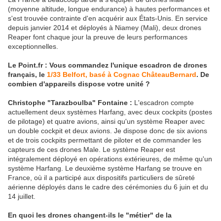
(moyenne altitude, longue endurance)
à hautes performances et
s'est trouvée contrainte d'en acquérir aux États-Unis. En service
depuis janvier 2014 et déployés à Niamey (Mali), deux drones
Reaper font chaque jour la preuve de leurs performances
exceptionnelles.
Le Point.fr : Vous commandez l'unique escadron de drones
français, le
1/33 Belfort, basé à Cognac ChâteauBernard
. De
combien d'appareils dispose votre unité ?
Christophe "Tarazboulba" Fontaine :
L'escadron compte
actuellement deux systèmes Harfang, avec deux cockpits (postes
de pilotage) et quatre avions, ainsi qu'un système Reaper avec
un double cockpit et deux avions. Je dispose donc de six avions
et de trois cockpits permettant de piloter et de commander les
capteurs de ces drones Male. Le système Reaper est
intégralement déployé en opérations extérieures, de même qu'un
système Harfang. Le deuxième système Harfang se trouve en
France, où il a participé aux dispositifs particuliers de sûreté
aérienne déployés dans le cadre des cérémonies du 6 juin et du
14 juillet.
En quoi les drones changent-ils le "métier" de la