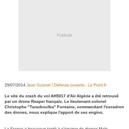
Publicité
29/07/2014
Jean Guisnel / Défense ouverte - Le Point.fr
Le site du crash du vol AH5017 d'Air Algérie a été retrouvé
par un drone Reaper français. Le lieutenant-colonel
Christophe "Tarazboulba" Fontaine, commandant l'escadron
des drones, nous explique l'apport de ces engins.
La France a beaucoup tardé à s'équiper de drones Male