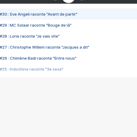
#30 : Eve Angeli raconte "Avant de partir"
#29 : MC Solaar raconte "Bouge de là"
28 : Lorie raconte "Je vais vite"
#27 : Christophe Willem raconte "Jacques a dit"
#26 : Chimène Badi raconte "Entre nous"
#25 : Indochine raconte "3e sexe"
#24 : Zaho raconte "C'est chelou"
#23 : Patrick Bruel raconte "Au café des délices"
#22 : Kyo raconte "Le chemin"
#21 : Nolwenn Leroy raconte "Cassé"
#20 : Patrick Hernandez raconte "Born to be alive"
#19 : Lorie raconte "Près de moi"