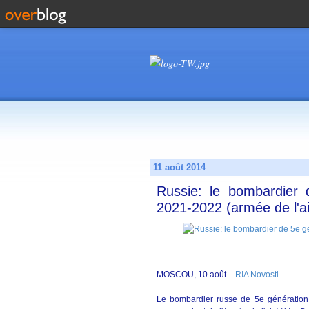
11 août 2014
Russie: le bombardier 
2021-2022 (armée de l'ai
MOSCOU, 10 août –
RIA Novosti
Le bombardier russe de 5e génération