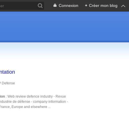
Connexion
+
Créer mon blog
ntation
P Defense
tion
: Web review defence industry - Revue
ndustrie de défense - company information -
France, Europe and elsewhere ...