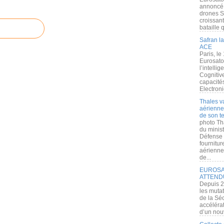
annoncé l
drones S
croissan
bataille q
Safran la
ACE
Paris, le
Eurosato
l’intelli
Cognitive
capacité
Electroni
Thales v
aérienne 
de son te
photo Th
du minist
Défense 
fournitu
aérienne
de...
EUROSAT
ATTEND
Depuis 2
les muta
de la Sé
accélérat
d’un nouv