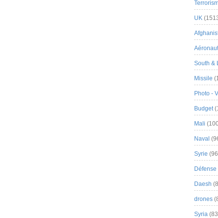
Terroris
UK
(151
Afghanist
Aéronau
South & 
Missile
(
Photo - 
Budget
(
Mali
(100
Naval
(9
Syrie
(96
Défense 
Daesh
(8
drones
(
Syria
(83