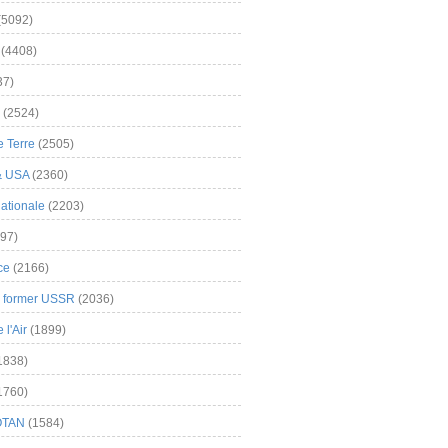
(5092)
(4408)
37)
(2524)
 Terre
(2505)
& USA
(2360)
ationale
(2203)
97)
ce
(2166)
& former USSR
(2036)
l'Air
(1899)
1838)
1760)
OTAN
(1584)