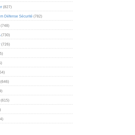
er
(827)
m Défense Sécurité
(782)
(748)
A
(730)
y
(726)
5)
5)
54)
(646)
9)
(615)
)
4)