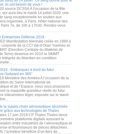
de sang du 14 juillet : Le sang donné pour le
é, ils ont besoin de vous !
20 source DCSSA À l'occasion de la fête
, qui aura lieu le mardi 14 juillet 2020, une
 de sang exceptionnelle en soutien aux
era organisée, à Paris, Hôtel national des
s Paris 7e, de 10h à 17h30. Rendez-vous
.
 Entreprises Défense 2019
FED Manifestation biennale créée en 1989 à
ive conjointe de la CCI Val-d’Oise/ Yvelines et
MAT (Direction Centrale du Matériel de
de Terre) devenue en 2010 la SIMMT
e Intégrée du Maintien en condition
nelle...
2019 - Embarquez à bord du futur
ère Guépard en 360°
19 Ministère des Armées A l’occasion de la
ition du Salon International de
utique et de l’Espace, nous vous proposons
rir la maquette grandeur réelle du futur
ère interarmées léger, exposée sur le stand
ère...
 de la supply chain aéronautique sécurisée
re grâce aux technologies de Thales
ales 17 juin 2019 CP Thales Thales lance
première plateforme digitale assurant la
elation entre industriels de l’aéronautique et
fense et fournisseurs de pièces détachées.
, l’acheteur bénéficie d’un tiers de...