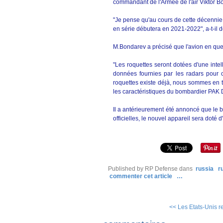
commandant de l'Armée de l'air Viktor B
"Je pense qu'au cours de cette décennie
en série débutera en 2021-2022", a-t-il 
M.Bondarev a précisé que l'avion en ques
"Les roquettes seront dotées d'une intell
données fournies par les radars pour cho
roquettes existe déjà, nous sommes en t
les caractéristiques du bombardier PAK 
Il a antérieurement été annoncé que le
officielles, le nouvel appareil sera doté
Published by RP Defense
dans
russia
r
commenter cet article
…
<< Les Etats-Unis re