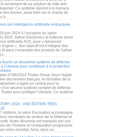
e lancement de sa solution de lutte anti-
kyjacker. Ce système répond à la menace
te des drones, aussi bien sur le champ de
u’à...
nce son intelligence artificielle embarquée
 19 juin 2024 À l’occasion du salon
ry 2024, Safran Electronics & Defense lance
gence artificielle ACE, pour « Advanced
 Engine ». Son objectif est d’intégrer des
s IA dans l’ensemble des produits de Safran
cs...
a fournir un deuxième système de défense
à l’Ukraine pour contribuer à la protection
rritoire
ales 07/06/2024 Thales Group Sous l’égide
ère des Armées français, le ministère de la
ukrainien a signé un contrat pour la
re d’un second système complet de défense
 Thales pour protéger l’Ukraine. Ce système
ORY 2024 : UNE ÉDITION TRÈS
UE
7 éditions, le salon Eurosatory accompagne
tions mondiales du secteur de la Défense et
curité. Notre décennie est marquée par une
ion de l’histoire et l’instauration progressive
el ordre mondial. Ainsi, dans un...