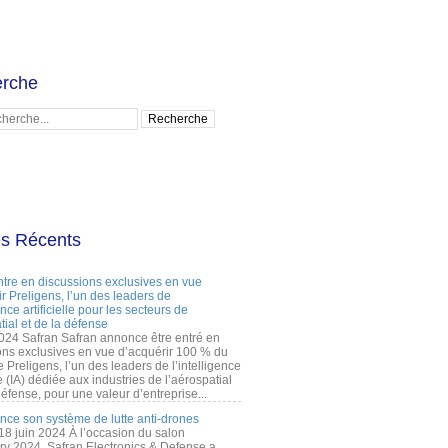
rche
es Récents
ntre en discussions exclusives en vue
r Preligens, l’un des leaders de
gence artificielle pour les secteurs de
tial et de la défense
2024 Safran Safran annonce être entré en
ons exclusives en vue d’acquérir 100 % du
e Preligens, l’un des leaders de l’intelligence
lle (IA) dédiée aux industries de l’aérospatial
défense, pour une valeur d’entreprise...
ance son système de lutte anti-drones
 18 juin 2024 À l’occasion du salon
ry 2024, Safran Electronics & Defense a