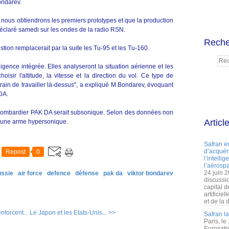
ondarev.
 nous obtiendrons les premiers prototypes et que la production
déclaré samedi sur les ondes de la radio RSN.
Reche
tion remplacerait par la suite les Tu-95 et les Tu-160.
igence intégrée. Elles analyseront la situation aérienne et les
isir l'altitude, la vitesse et la direction du vol. Ce type de
rain de travailler là-dessus", a expliqué M.Bondarev, évoquant
DA.
 bombardier PAK DA serait subsonique. Selon des données non
Articl
 d'une arme hypersonique.
Safran e
d’acquéri
Repost
0
l’intelli
l’aérospa
24 juin 
ussie
air force
defence
défense
pak da
viktor bondarev
discussi
capital d
artificie
et de la 
nforcent...
Le Japon et les Etats-Unis... >>
Safran l
Paris, le
Eurosato