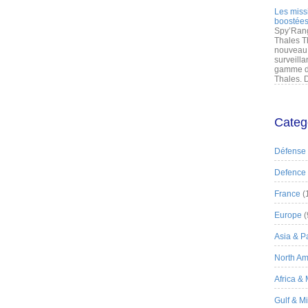
Les miss
boostées
Spy’Rang
Thales T
nouveau 
surveilla
gamme de
Thales. D
Categ
Défense
Defence
France
(
Europe
(
Asia & Pa
North Am
Africa &
Gulf & M