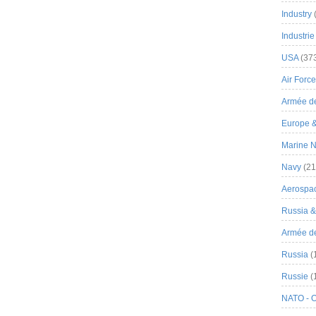
Industry
Industrie
USA
(37
Air Force
Armée de
Europe 
Marine N
Navy
(21
Aerospa
Russia 
Armée de 
Russia
(
Russie
(
NATO - 