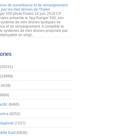
ions de surveillance et de renseignement
 par les mini drones de Thales
er 550 photoThales 18 juin 2019 CP
hales présente le Spy’Ranger 550, son
système de mini drones tactiques de
nce et de renseignement. Il complète la
 systèmes de mini drones proposée par
éployable en vingt...
ories
(20241)
(18989)
14639)
9884)
cific
(8460)
erica
(8252)
 Maghreb
(7157)
iddle East
(6838)