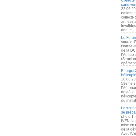
Collecte 
sang vers
22.06.20
nationale
collecte
armées s
Invalide
annuel,..
Le Forum
source: 
l’initiat
de la DC
l’Armée 
(Structur
opération
Bourget 
hélicopt
18.06.20
53ème éd
l’Aérona
de découv
hélicopt
du minist
Le futur
se prépa
photo Th
IVEN, la 
mise en r
de la dé
Avec IVEN