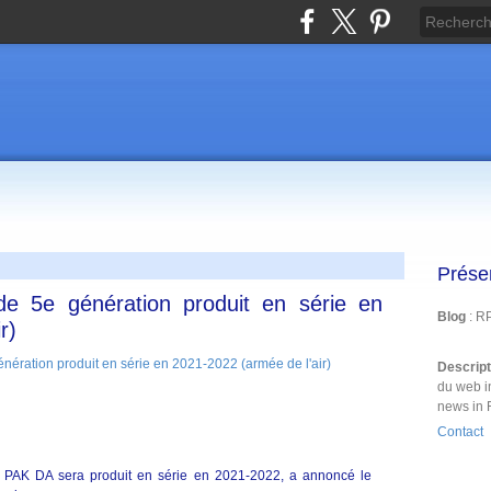
Prése
de 5e génération produit en série en
Blog
: R
r)
Descrip
du web i
news in 
Contact
 PAK DA sera produit en série en 2021-2022, a annoncé le