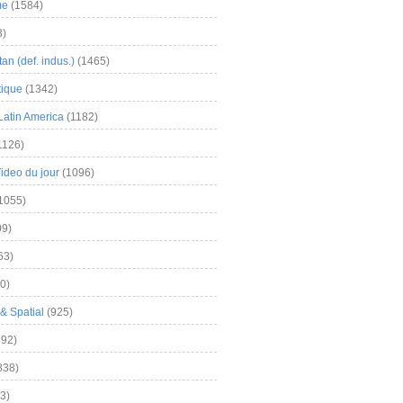
me
(1584)
3)
an (def. indus.)
(1465)
tique
(1342)
Latin America
(1182)
1126)
Video du jour
(1096)
1055)
9)
63)
0)
& Spatial
(925)
92)
838)
3)