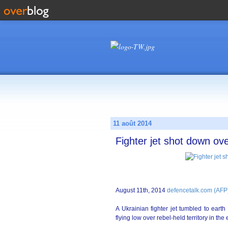
11 août 2014
Fighter jet shot down ov
August 11th, 2014
defencetalk.com (AFP
A Ukrainian fighter jet tumbled to earth 
flying low over rebel-held territory in the 