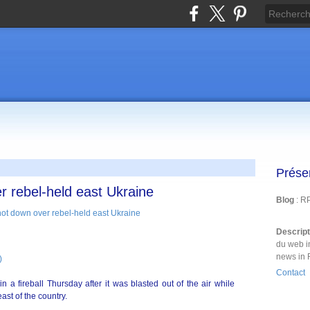
Prése
er rebel-held east Ukraine
Blog
: R
Descrip
du web i
news in 
)
Contact
in a fireball Thursday after it was blasted out of the air while
east of the country.