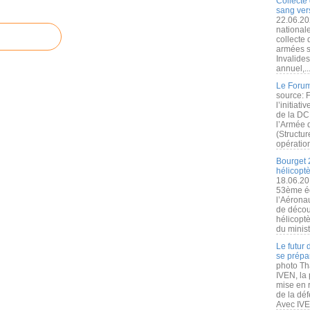
Collecte 
sang vers
22.06.20
nationale
collecte
armées s
Invalide
annuel,..
Le Forum
source: 
l’initiat
de la DC
l’Armée 
(Structur
opération
Bourget 
hélicopt
18.06.20
53ème éd
l’Aérona
de découv
hélicopt
du minist
Le futur
se prépa
photo Th
IVEN, la 
mise en r
de la dé
Avec IVEN