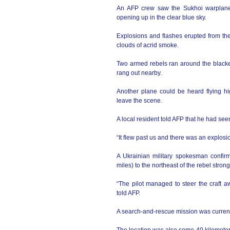
An AFP crew saw the Sukhoi warplane e
opening up in the clear blue sky.
Explosions and flashes erupted from th
clouds of acrid smoke.
Two armed rebels ran around the blacken
rang out nearby.
Another plane could be heard flying h
leave the scene.
A local resident told AFP that he had seen
“It flew past us and there was an explosio
A Ukrainian military spokesman confir
miles) to the northeast of the rebel stro
“The pilot managed to steer the craft 
told AFP.
A search-and-rescue mission was currentl