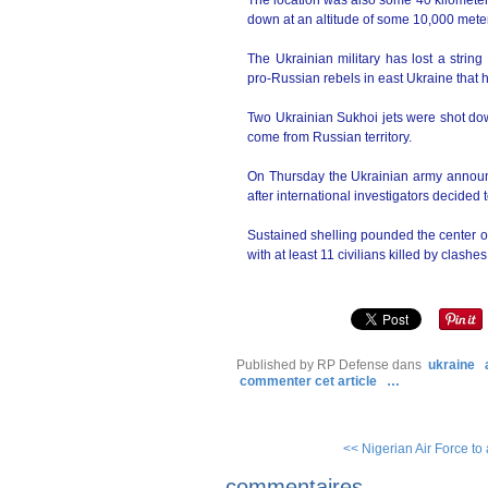
The location was also some 40 kilometers
down at an altitude of some 10,000 meter
The Ukrainian military has lost a string 
pro-Russian rebels in east Ukraine that 
Two Ukrainian Sukhoi jets were shot down
come from Russian territory.
On Thursday the Ukrainian army announ
after international investigators decided
Sustained shelling pounded the center of t
with at least 11 civilians killed by clashe
Published by RP Defense
dans
ukraine
commenter cet article
…
<< Nigerian Air Force to 
commentaires