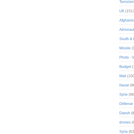
Terroris
UK
(151
Afghanist
Aéronau
South & 
Missile
(
Photo - 
Budget
(
Mali
(100
Naval
(9
Syrie
(96
Défense 
Daesh
(8
drones
(
Syria
(83