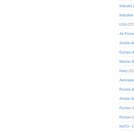
Industry
Industrie
USA
(37
Air Force
Armée de
Europe 
Marine N
Navy
(21
Aerospa
Russia 
Armée de 
Russia
(
Russie
(
NATO - 