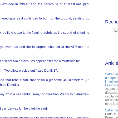
xplode in mid-air and the parachute of at least one pilot
e wreckage as it continued to burn on the ground, sending up
Reche
ed field close to the flaming debris as the sound of shooting
igh overhead and the insurgents shouted at the AFP team to
 at least two parachutes appear after the aircraft was hit.
Articl
n. Two pilots ejected out,” said Danil, 17.
Safran e
d’acquéri
med that rebels had shot down a jet some 40 kilometers (25
l’intelli
nghold Donetsk.
l’aérospa
24 juin 
discussi
away from a residential area,” spokesman Vladislav Seleznyov
capital d
artificie
et de la 
y underway for the pilot, he said.
Safran l
Paris, le
Eurosato