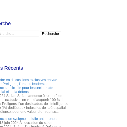
rche
es Récents
ntre en discussions exclusives en vue
r Preligens, l’un des leaders de
gence artificielle pour les secteurs de
tial et de la défense
2024 Safran Safran annonce être entré en
ons exclusives en vue d’acquérir 100 % du
e Preligens, l’un des leaders de l’intelligence
lle (IA) dédiée aux industries de l’aérospatial
défense, pour une valeur d’entreprise...
ance son système de lutte anti-drones
 18 juin 2024 À l’occasion du salon
ry 2024, Safran Electronics & Defense a