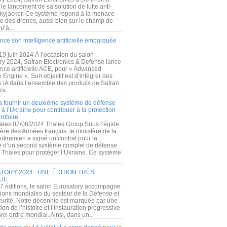
e lancement de sa solution de lutte anti-
kyjacker. Ce système répond à la menace
te des drones, aussi bien sur le champ de
u’à...
nce son intelligence artificielle embarquée
 19 juin 2024 À l’occasion du salon
ry 2024, Safran Electronics & Defense lance
gence artificielle ACE, pour « Advanced
 Engine ». Son objectif est d’intégrer des
s IA dans l’ensemble des produits de Safran
cs...
a fournir un deuxième système de défense
à l’Ukraine pour contribuer à la protection
rritoire
ales 07/06/2024 Thales Group Sous l’égide
ère des Armées français, le ministère de la
ukrainien a signé un contrat pour la
re d’un second système complet de défense
 Thales pour protéger l’Ukraine. Ce système
ORY 2024 : UNE ÉDITION TRÈS
UE
7 éditions, le salon Eurosatory accompagne
tions mondiales du secteur de la Défense et
curité. Notre décennie est marquée par une
ion de l’histoire et l’instauration progressive
el ordre mondial. Ainsi, dans un...