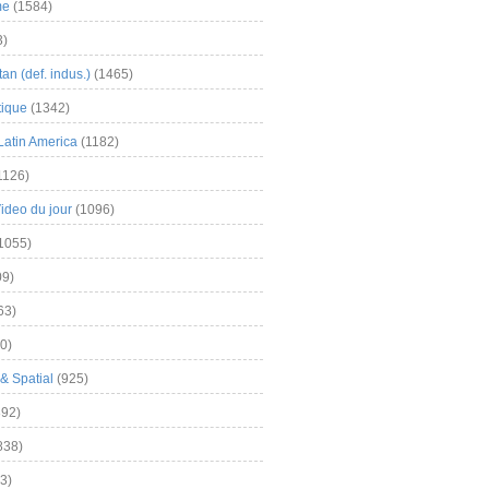
me
(1584)
3)
an (def. indus.)
(1465)
tique
(1342)
Latin America
(1182)
1126)
Video du jour
(1096)
1055)
9)
63)
0)
& Spatial
(925)
92)
838)
3)