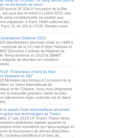
de sang du 14 juillet : Le sang donné pour le
é, ils ont besoin de vous !
20 source DCSSA À l'occasion de la fête
, qui aura lieu le mardi 14 juillet 2020, une
 de sang exceptionnelle en soutien aux
era organisée, à Paris, Hôtel national des
s Paris 7e, de 10h à 17h30. Rendez-vous
.
 Entreprises Défense 2019
FED Manifestation biennale créée en 1989 à
ive conjointe de la CCI Val-d’Oise/ Yvelines et
MAT (Direction Centrale du Matériel de
de Terre) devenue en 2010 la SIMMT
e Intégrée du Maintien en condition
nelle...
2019 - Embarquez à bord du futur
ère Guépard en 360°
19 Ministère des Armées A l’occasion de la
ition du Salon International de
utique et de l’Espace, nous vous proposons
rir la maquette grandeur réelle du futur
ère interarmées léger, exposée sur le stand
ère...
 de la supply chain aéronautique sécurisée
re grâce aux technologies de Thales
ales 17 juin 2019 CP Thales Thales lance
première plateforme digitale assurant la
elation entre industriels de l’aéronautique et
fense et fournisseurs de pièces détachées.
, l’acheteur bénéficie d’un tiers de...