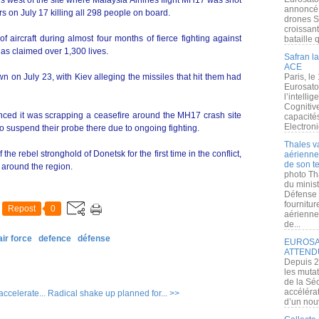
 west of the site where Malaysia Airlines flight MH17 was shot
annoncé l
s on July 17 killing all 298 people on board.
drones S
croissan
of aircraft during almost four months of fierce fighting against
bataille q
has claimed over 1,300 lives.
Safran la
ACE
 on July 23, with Kiev alleging the missiles that hit them had
Paris, le
Eurosato
l’intelli
Cognitive
ced it was scrapping a ceasefire around the MH17 crash site
capacité
Electroni
 to suspend their probe there due to ongoing fighting.
Thales v
he rebel stronghold of Donetsk for the first time in the conflict,
aérienne 
de son te
s around the region.
photo Th
du minist
Défense 
fournitu
Repost
0
aérienne
de...
air force
defence
défense
EUROSAT
ATTEND
Depuis 2
les muta
de la Sé
accélérat
accelerate...
Radical shake up planned for... >>
d’un nouv