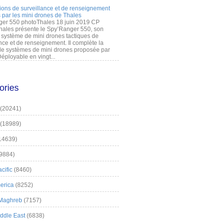
ions de surveillance et de renseignement
 par les mini drones de Thales
er 550 photoThales 18 juin 2019 CP
hales présente le Spy’Ranger 550, son
système de mini drones tactiques de
nce et de renseignement. Il complète la
 systèmes de mini drones proposée par
éployable en vingt...
ories
(20241)
(18989)
14639)
9884)
cific
(8460)
erica
(8252)
 Maghreb
(7157)
iddle East
(6838)