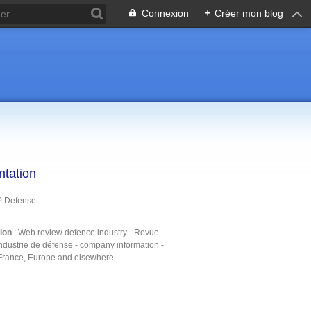
Connexion
+
Créer mon blog
ntation
P Defense
tion
: Web review defence industry - Revue
ndustrie de défense - company information -
France, Europe and elsewhere ...