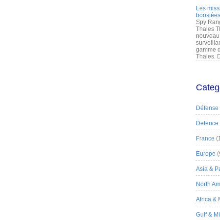
Les miss
boostées
Spy’Rang
Thales T
nouveau 
surveilla
gamme de
Thales. D
Categ
Défense
Defence
France
(
Europe
(
Asia & Pa
North Am
Africa &
Gulf & M