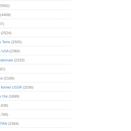
(5092)
(4408)
37)
(2524)
 Terre
(2505)
& USA
(2360)
ationale
(2203)
97)
ce
(2166)
& former USSR
(2036)
l'Air
(1899)
1838)
1760)
OTAN
(1584)