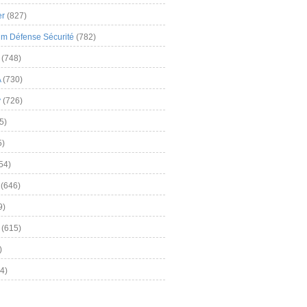
er
(827)
m Défense Sécurité
(782)
(748)
A
(730)
y
(726)
5)
5)
54)
(646)
9)
(615)
)
4)