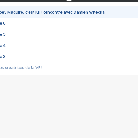
bey Maguire, c'est lui ! Rencontre avec Damien Witecka
e 6
e 5
e 4
e 3
s créatrices de la VF !
e 2
e 1
e Mektoub My Love arrive enfin ! Rencontre avec Shaïn Boumedine et Sal
i : après Toni en famille
elle réalise le bouleversant Dites lui que je l'aime
ais ! Rencontre autour de Vie privée de Rebecca Zlotowski