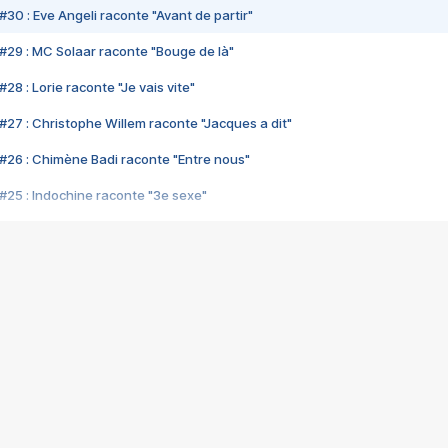
#30 : Eve Angeli raconte "Avant de partir"
#29 : MC Solaar raconte "Bouge de là"
28 : Lorie raconte "Je vais vite"
#27 : Christophe Willem raconte "Jacques a dit"
#26 : Chimène Badi raconte "Entre nous"
#25 : Indochine raconte "3e sexe"
#24 : Zaho raconte "C'est chelou"
#23 : Patrick Bruel raconte "Au café des délices"
#22 : Kyo raconte "Le chemin"
#21 : Nolwenn Leroy raconte "Cassé"
#20 : Patrick Hernandez raconte "Born to be alive"
#19 : Lorie raconte "Près de moi"
#18 : Michael Jones raconte "A nos actes manqués" (avec Jean-Jacque