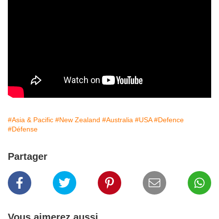
#Asia & Pacific
#New Zealand
#Australia
#USA
#Defence
#Défense
Partager
Vous aimerez aussi