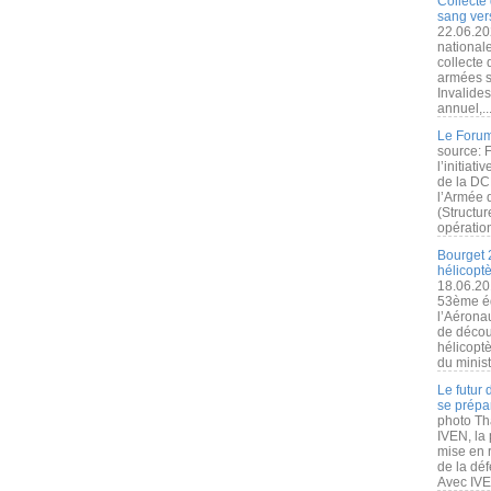
Collecte 
sang vers
22.06.20
nationale
collecte
armées s
Invalide
annuel,..
Le Forum
source: 
l’initiat
de la DC
l’Armée 
(Structur
opération
Bourget 
hélicopt
18.06.20
53ème éd
l’Aérona
de découv
hélicopt
du minist
Le futur
se prépa
photo Th
IVEN, la 
mise en r
de la dé
Avec IVEN