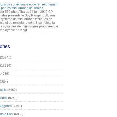
ions de surveillance et de renseignement
 par les mini drones de Thales
er 550 photoThales 18 juin 2019 CP
hales présente le Spy’Ranger 550, son
système de mini drones tactiques de
nce et de renseignement. Il complète la
 systèmes de mini drones proposée par
éployable en vingt...
ories
(20241)
(18989)
14639)
9884)
cific
(8460)
erica
(8252)
 Maghreb
(7157)
iddle East
(6838)