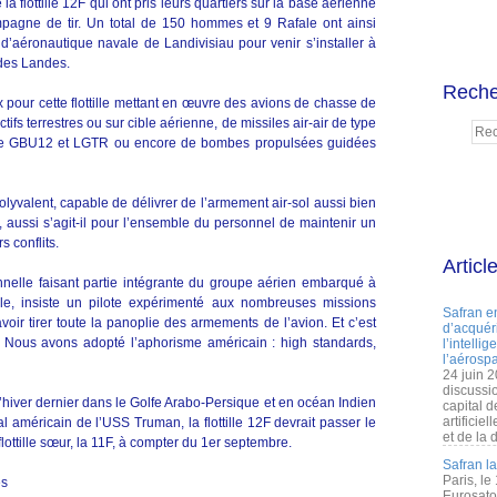
a flottille 12F qui ont pris leurs quartiers sur la base aérienne
agne de tir. Un total de 150 hommes et 9 Rafale ont ainsi
 d’aéronautique navale de Landivisiau pour venir s’installer à
des Landes.
Reche
 pour cette flottille mettant en œuvre des avions de chasse de
tifs terrestres ou sur cible aérienne, de missiles air-air de type
pe GBU12 et LGTR ou encore de bombes propulsées guidées
olyvalent, capable de délivrer de l’armement air-sol aussi bien
 aussi s’agit-il pour l’ensemble du personnel de maintenir un
s conflits.
Articl
ionnelle faisant partie intégrante du groupe aérien embarqué à
le, insiste un pilote expérimenté aux nombreuses missions
Safran e
voir tirer toute la panoplie des armements de l’avion. Et c’est
d’acquéri
. Nous avons adopté l’aphorisme américain : high standards,
l’intelli
l’aérospa
24 juin 
discussi
l’hiver dernier dans le Golfe Arabo-Persique et en océan Indien
capital d
artificie
 américain de l’USS Truman, la flottille 12F devrait passer le
et de la 
lottille sœur, la 11F, à compter du 1er septembre.
Safran l
Paris, le
es
Eurosato