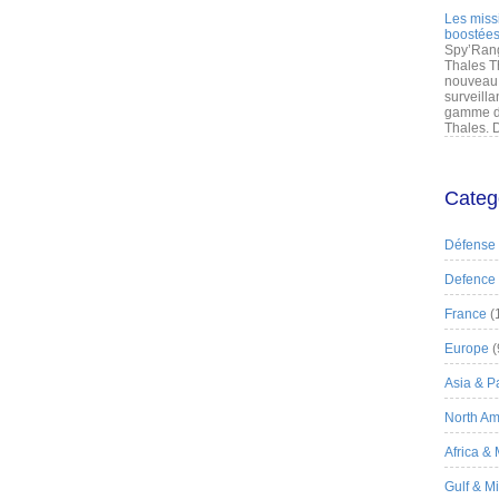
Les miss
boostées
Spy’Rang
Thales T
nouveau 
surveilla
gamme de
Thales. D
Categ
Défense
Defence
France
(
Europe
(
Asia & Pa
North Am
Africa &
Gulf & M