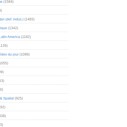
me
(1584)
3)
an (def. indus.)
(1465)
tique
(1342)
Latin America
(1182)
1126)
Video du jour
(1096)
1055)
9)
63)
0)
& Spatial
(925)
92)
838)
3)