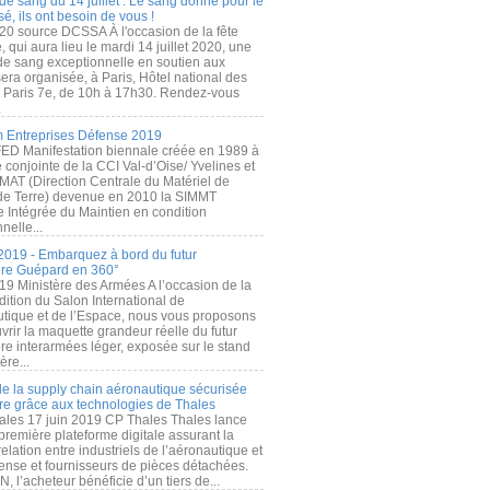
de sang du 14 juillet : Le sang donné pour le
é, ils ont besoin de vous !
20 source DCSSA À l'occasion de la fête
, qui aura lieu le mardi 14 juillet 2020, une
 de sang exceptionnelle en soutien aux
era organisée, à Paris, Hôtel national des
s Paris 7e, de 10h à 17h30. Rendez-vous
.
 Entreprises Défense 2019
FED Manifestation biennale créée en 1989 à
ive conjointe de la CCI Val-d’Oise/ Yvelines et
MAT (Direction Centrale du Matériel de
de Terre) devenue en 2010 la SIMMT
e Intégrée du Maintien en condition
nelle...
2019 - Embarquez à bord du futur
ère Guépard en 360°
19 Ministère des Armées A l’occasion de la
ition du Salon International de
utique et de l’Espace, nous vous proposons
rir la maquette grandeur réelle du futur
ère interarmées léger, exposée sur le stand
ère...
 de la supply chain aéronautique sécurisée
re grâce aux technologies de Thales
ales 17 juin 2019 CP Thales Thales lance
première plateforme digitale assurant la
elation entre industriels de l’aéronautique et
fense et fournisseurs de pièces détachées.
, l’acheteur bénéficie d’un tiers de...