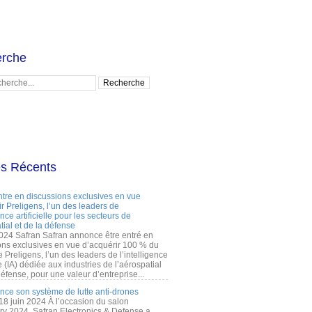
rche
es Récents
ntre en discussions exclusives en vue
r Preligens, l’un des leaders de
gence artificielle pour les secteurs de
tial et de la défense
2024 Safran Safran annonce être entré en
ons exclusives en vue d’acquérir 100 % du
e Preligens, l’un des leaders de l’intelligence
lle (IA) dédiée aux industries de l’aérospatial
défense, pour une valeur d’entreprise...
ance son système de lutte anti-drones
 18 juin 2024 À l’occasion du salon
ry 2024, Safran Electronics & Defense a