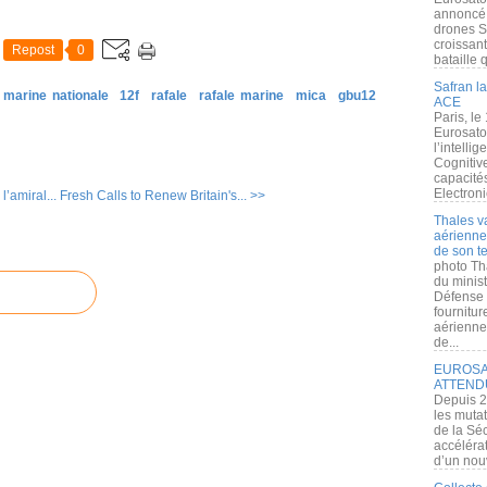
annoncé l
drones S
croissan
Repost
0
bataille q
Safran la
marine nationale
12f
rafale
rafale marine
mica
gbu12
ACE
Paris, le
Eurosato
l’intelli
Cognitive
capacité
Electroni
’amiral...
Fresh Calls to Renew Britain's... >>
Thales v
aérienne 
de son te
photo Th
du minist
Défense 
fournitu
aérienne
de...
EUROSAT
ATTEND
Depuis 2
les muta
de la Sé
accélérat
d’un nouv