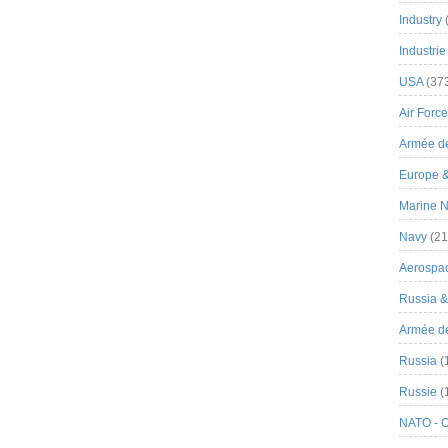
Industry
Industrie
USA
(37
Air Force
Armée de
Europe 
Marine N
Navy
(21
Aerospa
Russia 
Armée de 
Russia
(
Russie
(
NATO - 