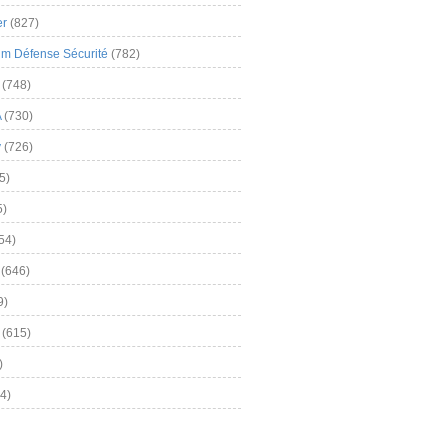
er
(827)
m Défense Sécurité
(782)
(748)
A
(730)
y
(726)
5)
5)
54)
(646)
9)
(615)
)
4)