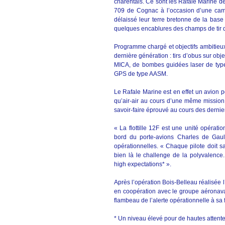
charentais. Ce sont les Rafale Marine de l
709 de Cognac à l’occasion d’une camp
délaissé leur terre bretonne de la base
quelques encablures des champs de tir 
Programme chargé et objectifs ambitieux
dernière génération : tirs d’obus sur objec
MICA, de bombes guidées laser de ty
GPS de type AASM.
Le Rafale Marine est en effet un avion p
qu’air-air au cours d’une même mission,
savoir-faire éprouvé au cours des dernier
« La flottille 12F est une unité opérat
bord du porte-avions Charles de Gaul
opérationnelles. « Chaque pilote doit sa
bien là le challenge de la polyvalence
high expectations* ».
Après l’opération Bois-Belleau réalisée 
en coopération avec le groupe aéronaval
flambeau de l’alerte opérationnelle à sa f
* Un niveau élevé pour de hautes attent