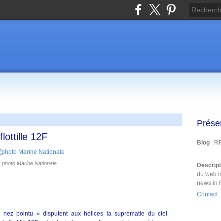
Prése
lottille 12F
Blog
: R
photo Marine Nationale
Descrip
du web i
news in 
Contact
 nez pointu » disputent aux hélices la suprématie du ciel