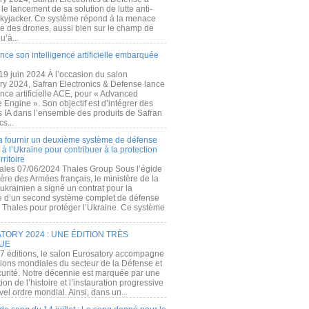
e lancement de sa solution de lutte anti-
kyjacker. Ce système répond à la menace
te des drones, aussi bien sur le champ de
u’à...
nce son intelligence artificielle embarquée
 19 juin 2024 À l’occasion du salon
ry 2024, Safran Electronics & Defense lance
gence artificielle ACE, pour « Advanced
 Engine ». Son objectif est d’intégrer des
s IA dans l’ensemble des produits de Safran
cs...
a fournir un deuxième système de défense
à l’Ukraine pour contribuer à la protection
rritoire
ales 07/06/2024 Thales Group Sous l’égide
ère des Armées français, le ministère de la
ukrainien a signé un contrat pour la
re d’un second système complet de défense
 Thales pour protéger l’Ukraine. Ce système
ORY 2024 : UNE ÉDITION TRÈS
UE
7 éditions, le salon Eurosatory accompagne
tions mondiales du secteur de la Défense et
curité. Notre décennie est marquée par une
ion de l’histoire et l’instauration progressive
el ordre mondial. Ainsi, dans un...