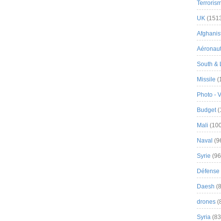
Terroris
UK
(151
Afghanist
Aéronau
South & 
Missile
(
Photo - 
Budget
(
Mali
(100
Naval
(9
Syrie
(96
Défense 
Daesh
(8
drones
(
Syria
(83