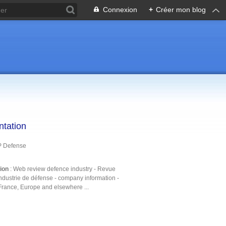
Connexion
+
Créer mon blog
ntation
P Defense
tion
: Web review defence industry - Revue
ndustrie de défense - company information -
France, Europe and elsewhere ...