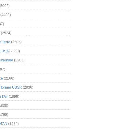
(5092)
(4408)
37)
(2524)
 Terre
(2505)
& USA
(2360)
ationale
(2203)
97)
ce
(2166)
& former USSR
(2036)
l'Air
(1899)
1838)
1760)
OTAN
(1584)