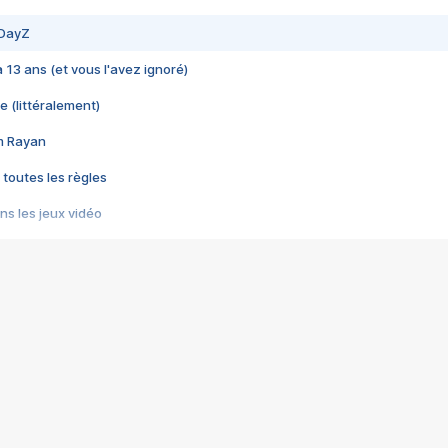
 DayZ
 a 13 ans (et vous l'avez ignoré)
e (littéralement)
im Rayan
 toutes les règles
s les jeux vidéo
us choquant de Rockstar ? - Le scandale BULLY
e plus moche de Steam
du RÊVE tourne au CAUCHEMAR
pendant 8 heures
it… à tort
umiliés par un jeu vidéo