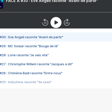
FACE A #30 : Eve Angeli raconte "Avant de partir"
#30 : Eve Angeli raconte "Avant de partir"
#29 : MC Solaar raconte "Bouge de là"
28 : Lorie raconte "Je vais vite"
#27 : Christophe Willem raconte "Jacques a dit"
#26 : Chimène Badi raconte "Entre nous"
#25 : Indochine raconte "3e sexe"
#24 : Zaho raconte "C'est chelou"
#23 : Patrick Bruel raconte "Au café des délices"
#22 : Kyo raconte "Le chemin"