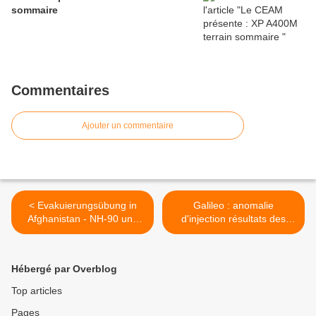
sommaire
Commentaires
Ajouter un commentaire
< Evakuierungsübung in
Galileo : anomalie
Afghanistan - NH-90 und
d'injection résultats des
Personal Recovery Trupp
premières analyses de
données >
Hébergé par Overblog
Top articles
Pages