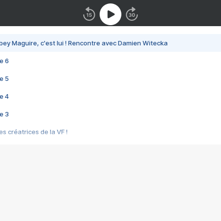
bey Maguire, c'est lui ! Rencontre avec Damien Witecka
e 6
e 5
e 4
e 3
s créatrices de la VF !
e 2
e 1
e Mektoub My Love arrive enfin ! Rencontre avec Shaïn Boumedine et Sal
i : après Toni en famille
elle réalise le bouleversant Dites lui que je l'aime