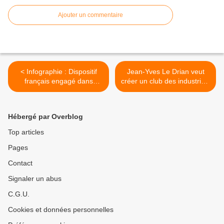
Ajouter un commentaire
< Infographie : Dispositif
Jean-Yves Le Drian veut
français engagé dans
créer un club des industriels
l’opération Chammal
de la cyberdéfense >
Hébergé par Overblog
Top articles
Pages
Contact
Signaler un abus
C.G.U.
Cookies et données personnelles