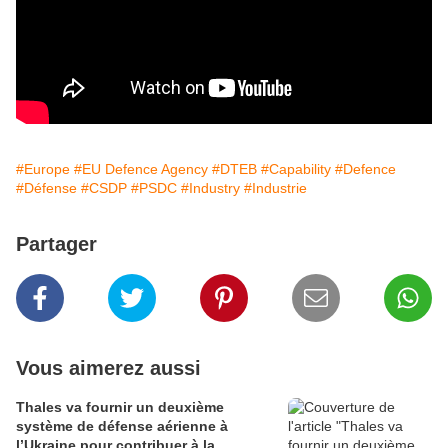
#Europe
#EU Defence Agency
#DTEB
#Capability
#Defence
#Défense
#CSDP
#PSDC
#Industry
#Industrie
Partager
Vous aimerez aussi
Thales va fournir un deuxième
système de défense aérienne à
l’Ukraine pour contribuer à la