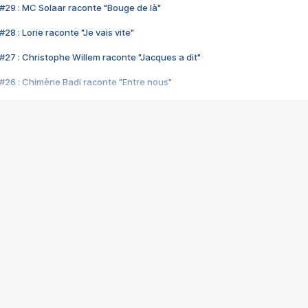
#29 : MC Solaar raconte "Bouge de là"
28 : Lorie raconte "Je vais vite"
#27 : Christophe Willem raconte "Jacques a dit"
#26 : Chimène Badi raconte "Entre nous"
#25 : Indochine raconte "3e sexe"
#24 : Zaho raconte "C'est chelou"
#23 : Patrick Bruel raconte "Au café des délices"
#22 : Kyo raconte "Le chemin"
#21 : Nolwenn Leroy raconte "Cassé"
#20 : Patrick Hernandez raconte "Born to be alive"
#19 : Lorie raconte "Près de moi"
#18 : Michael Jones raconte "A nos actes manqués" (avec Jean-Jacque
#17 : Khaled raconte "Aïcha"