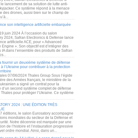
e lancement de sa solution de lutte anti-
kyjacker. Ce système répond à la menace
te des drones, aussi bien sur le champ de
u’à...
nce son intelligence artificielle embarquée
 19 juin 2024 À l’occasion du salon
ry 2024, Safran Electronics & Defense lance
gence artificielle ACE, pour « Advanced
 Engine ». Son objectif est d’intégrer des
s IA dans l’ensemble des produits de Safran
cs...
a fournir un deuxième système de défense
à l’Ukraine pour contribuer à la protection
rritoire
ales 07/06/2024 Thales Group Sous l’égide
ère des Armées français, le ministère de la
ukrainien a signé un contrat pour la
re d’un second système complet de défense
 Thales pour protéger l’Ukraine. Ce système
ORY 2024 : UNE ÉDITION TRÈS
UE
7 éditions, le salon Eurosatory accompagne
tions mondiales du secteur de la Défense et
curité. Notre décennie est marquée par une
ion de l’histoire et l’instauration progressive
el ordre mondial. Ainsi, dans un...