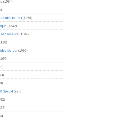
me
(1584)
3)
an (def. indus.)
(1465)
tique
(1342)
Latin America
(1182)
1126)
Video du jour
(1096)
1055)
9)
63)
0)
& Spatial
(925)
92)
838)
3)