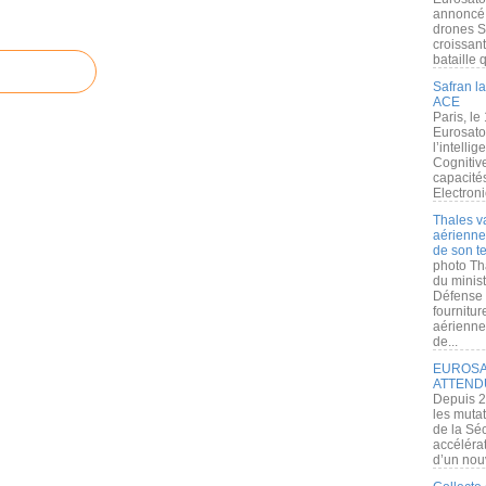
annoncé l
drones S
croissan
bataille q
Safran la
ACE
Paris, le
Eurosato
l’intelli
Cognitive
capacité
Electroni
Thales v
aérienne 
de son te
photo Th
du minist
Défense 
fournitu
aérienne
de...
EUROSAT
ATTEND
Depuis 2
les muta
de la Sé
accélérat
d’un nouv