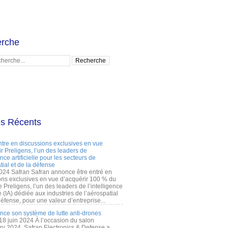
rche
es Récents
ntre en discussions exclusives en vue
r Preligens, l’un des leaders de
gence artificielle pour les secteurs de
tial et de la défense
2024 Safran Safran annonce être entré en
ons exclusives en vue d’acquérir 100 % du
e Preligens, l’un des leaders de l’intelligence
lle (IA) dédiée aux industries de l’aérospatial
défense, pour une valeur d’entreprise...
ance son système de lutte anti-drones
 18 juin 2024 À l’occasion du salon
ry 2024, Safran Electronics & Defense a