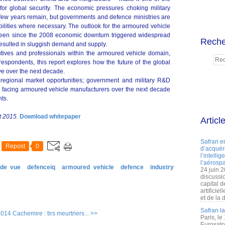
or global security. The economic pressures choking military
 few years remain, but governments and defence ministries are
abilities where necessary. The outlook for the armoured vehicle
 been since the 2008 economic downturn triggered widespread
Reche
resulted in sluggish demand and supply.
tives and professionals within the armoured vehicle domain,
respondents, this report explores how the future of the global
ve over the next decade.
 regional market opportunities; government and military R&D
es facing armoured vehicle manufacturers over the next decade
ts.
t 2015
.
Download whitepaper
Articl
Safran e
Repost
0
d’acquéri
l’intelli
l’aérospa
 de vue
defenceiq
armoured vehicle
defence
industry
24 juin 
discussi
capital d
artificie
et de la 
Safran l
2014
Cachemire : tirs meurtriers... >>
Paris, le
Eurosato