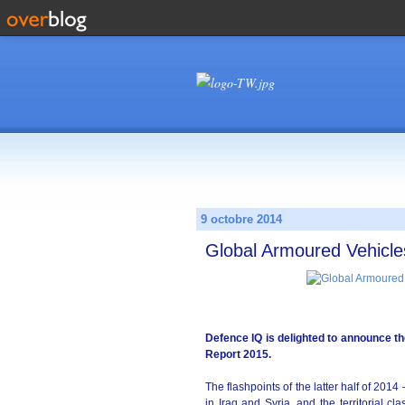
9 octobre 2014
Global Armoured Vehicle
Defence IQ is delighted to announce t
Report 2015.
The flashpoints of the latter half of 2014 –
in Iraq and Syria, and the territorial 