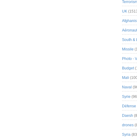
Terroris
UK
(151
Afghanist
Aéronau
South & 
Missile
(
Photo - 
Budget
(
Mali
(100
Naval
(9
Syrie
(96
Défense 
Daesh
(8
drones
(
Syria
(83