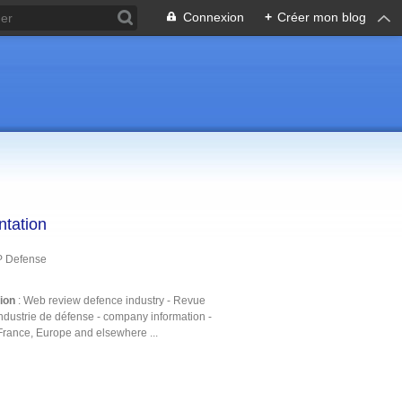
Connexion
+
Créer mon blog
ntation
P Defense
tion
: Web review defence industry - Revue
ndustrie de défense - company information -
France, Europe and elsewhere ...