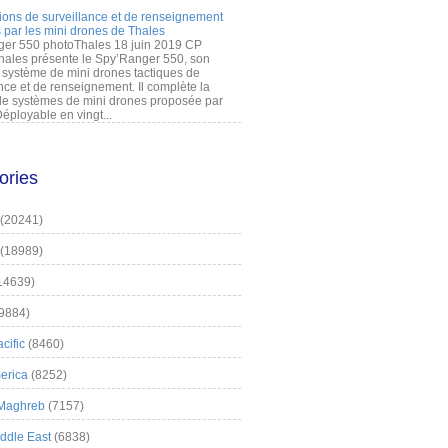
ions de surveillance et de renseignement
 par les mini drones de Thales
er 550 photoThales 18 juin 2019 CP
hales présente le Spy’Ranger 550, son
système de mini drones tactiques de
nce et de renseignement. Il complète la
 systèmes de mini drones proposée par
éployable en vingt...
ories
(20241)
(18989)
14639)
9884)
cific
(8460)
erica
(8252)
 Maghreb
(7157)
iddle East
(6838)