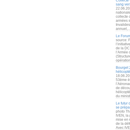
Collecte 
sang vers
22.06.20
nationale
collecte
armées s
Invalide
annuel,..
Le Forum
source: 
l’initiat
de la DC
l’Armée 
(Structur
opération
Bourget 
hélicopt
18.06.20
53ème éd
l’Aérona
de découv
hélicopt
du minist
Le futur
se prépa
photo Th
IVEN, la 
mise en r
de la dé
Avec IVEN