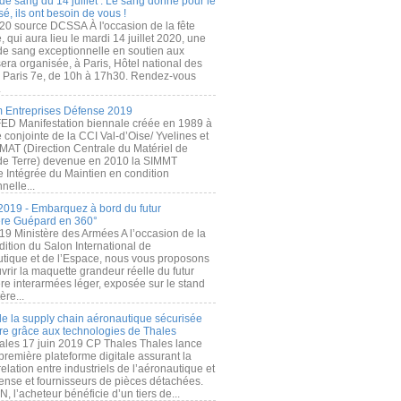
de sang du 14 juillet : Le sang donné pour le
é, ils ont besoin de vous !
20 source DCSSA À l'occasion de la fête
, qui aura lieu le mardi 14 juillet 2020, une
 de sang exceptionnelle en soutien aux
era organisée, à Paris, Hôtel national des
s Paris 7e, de 10h à 17h30. Rendez-vous
.
 Entreprises Défense 2019
FED Manifestation biennale créée en 1989 à
ive conjointe de la CCI Val-d’Oise/ Yvelines et
MAT (Direction Centrale du Matériel de
de Terre) devenue en 2010 la SIMMT
e Intégrée du Maintien en condition
nelle...
2019 - Embarquez à bord du futur
ère Guépard en 360°
19 Ministère des Armées A l’occasion de la
ition du Salon International de
utique et de l’Espace, nous vous proposons
rir la maquette grandeur réelle du futur
ère interarmées léger, exposée sur le stand
ère...
 de la supply chain aéronautique sécurisée
re grâce aux technologies de Thales
ales 17 juin 2019 CP Thales Thales lance
première plateforme digitale assurant la
elation entre industriels de l’aéronautique et
fense et fournisseurs de pièces détachées.
, l’acheteur bénéficie d’un tiers de...