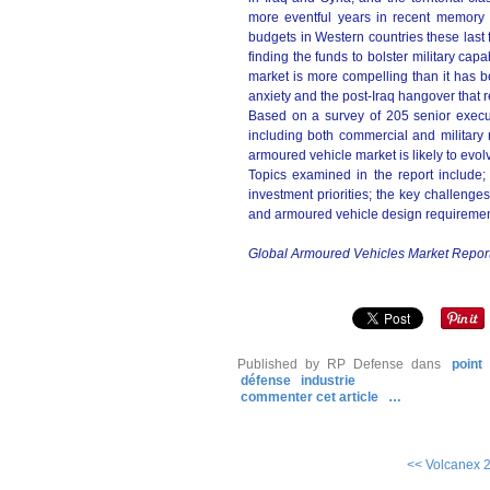
more eventful years in recent memory f
budgets in Western countries these last
finding the funds to bolster military cap
market is more compelling than it has
anxiety and the post-Iraq hangover that 
Based on a survey of 205 senior execu
including both commercial and military 
armoured vehicle market is likely to evol
Topics examined in the report include;
investment priorities; the key challeng
and armoured vehicle design requiremen
Global Armoured Vehicles Market Repor
Published by RP Defense
dans
point
défense
industrie
commenter cet article
…
<< Volcanex 