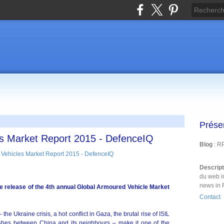
Prése
s Market Report 2015 - DefenceIQ
Blog
: R
Descrip
du web i
news in 
he release of the 4th annual Global Armoured Vehicle Market
Contact
 the Ukraine crisis, a hot conflict in Gaza, the brutal rise of ISIL
clashes between China and its neighbours – make it one of the