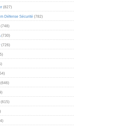
er
(827)
m Défense Sécurité
(782)
(748)
A
(730)
y
(726)
5)
5)
54)
(646)
9)
(615)
)
4)