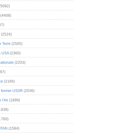
(5092)
(4408)
37)
(2524)
 Terre
(2505)
& USA
(2360)
ationale
(2203)
97)
ce
(2166)
& former USSR
(2036)
l'Air
(1899)
1838)
1760)
OTAN
(1584)