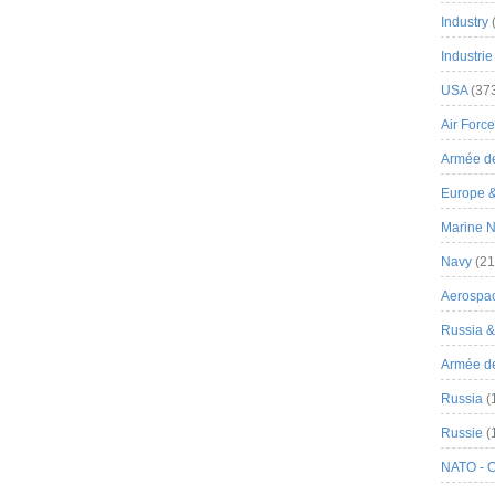
Industry
Industrie
USA
(37
Air Force
Armée de
Europe 
Marine N
Navy
(21
Aerospa
Russia 
Armée de 
Russia
(
Russie
(
NATO - 