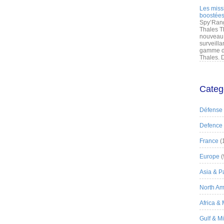
Les miss
boostées
Spy’Rang
Thales T
nouveau 
surveilla
gamme de
Thales. D
Categ
Défense
Defence
France
(
Europe
(
Asia & Pa
North Am
Africa &
Gulf & M