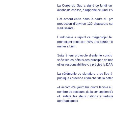
La Corée du Sud a signé ce lundi un 
avions de chasse, a rapporté ce lundi l
Cet accord entre dans le cadre du pro
production d’environ 120 chasseurs co
vieillissante.
L’Indonésie a rejoint ce mégaprojet, l
promettant d’injecter 20% des 8.500 mil
mener à bien.
Suite à leur protocole d’entente concl
spécifier les détails des principes de ba
et les responsabilités», a précisé la DAP
La cérémonie de signature a eu lieu à 
publique coréenne et du chef de la défens
«L’accord d’aujourd’hui ouvre la voie à
nombre de secteurs, de la conception d’
«Il aidera les deux nations à réduire
aéronautique.»