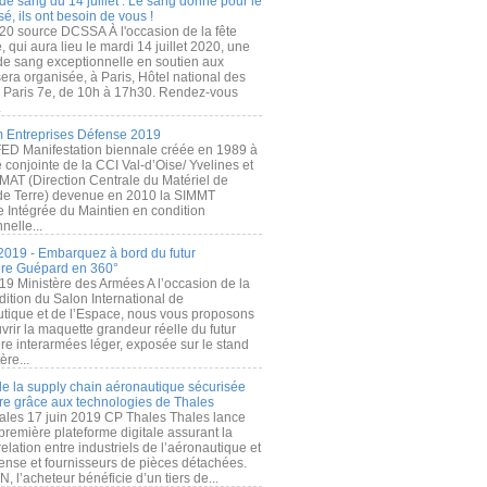
de sang du 14 juillet : Le sang donné pour le
é, ils ont besoin de vous !
20 source DCSSA À l'occasion de la fête
, qui aura lieu le mardi 14 juillet 2020, une
 de sang exceptionnelle en soutien aux
era organisée, à Paris, Hôtel national des
s Paris 7e, de 10h à 17h30. Rendez-vous
.
 Entreprises Défense 2019
FED Manifestation biennale créée en 1989 à
ive conjointe de la CCI Val-d’Oise/ Yvelines et
MAT (Direction Centrale du Matériel de
de Terre) devenue en 2010 la SIMMT
e Intégrée du Maintien en condition
nelle...
2019 - Embarquez à bord du futur
ère Guépard en 360°
19 Ministère des Armées A l’occasion de la
ition du Salon International de
utique et de l’Espace, nous vous proposons
rir la maquette grandeur réelle du futur
ère interarmées léger, exposée sur le stand
ère...
 de la supply chain aéronautique sécurisée
re grâce aux technologies de Thales
ales 17 juin 2019 CP Thales Thales lance
première plateforme digitale assurant la
elation entre industriels de l’aéronautique et
fense et fournisseurs de pièces détachées.
, l’acheteur bénéficie d’un tiers de...