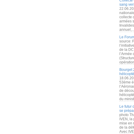
Collecte 
sang vers
22.06.20
nationale
collecte
armées s
Invalide
annuel,..
Le Forum
source: 
l’initiat
de la DC
l’Armée 
(Structur
opération
Bourget 
hélicopt
18.06.20
53ème éd
l’Aérona
de découv
hélicopt
du minist
Le futur
se prépa
photo Th
IVEN, la 
mise en r
de la dé
Avec IVEN