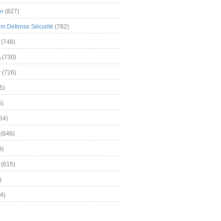
er
(827)
m Défense Sécurité
(782)
(748)
A
(730)
y
(726)
5)
5)
54)
(646)
9)
(615)
)
4)