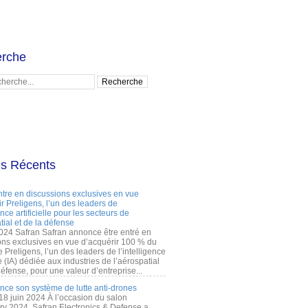
rche
es Récents
ntre en discussions exclusives en vue
r Preligens, l’un des leaders de
gence artificielle pour les secteurs de
tial et de la défense
2024 Safran Safran annonce être entré en
ons exclusives en vue d’acquérir 100 % du
e Preligens, l’un des leaders de l’intelligence
lle (IA) dédiée aux industries de l’aérospatial
défense, pour une valeur d’entreprise...
ance son système de lutte anti-drones
 18 juin 2024 À l’occasion du salon
ry 2024, Safran Electronics & Defense a