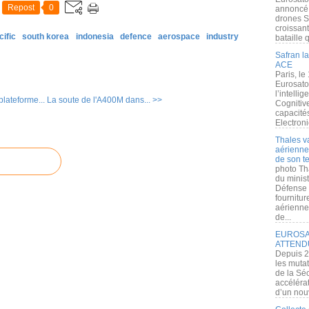
Repost
0
annoncé l
drones S
croissan
cific
south korea
indonesia
defence
aerospace
industry
bataille q
Safran la
ACE
Paris, le
Eurosato
l’intelli
plateforme...
La soute de l'A400M dans... >>
Cognitive
capacité
Electroni
Thales v
aérienne 
de son te
photo Th
du minist
Défense 
fournitu
aérienne
de...
EUROSAT
ATTEND
Depuis 2
les muta
de la Sé
accélérat
d’un nouv