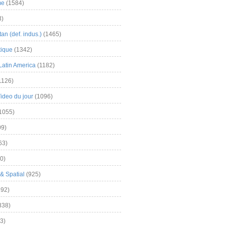
me
(1584)
3)
an (def. indus.)
(1465)
tique
(1342)
Latin America
(1182)
1126)
Video du jour
(1096)
1055)
9)
63)
0)
& Spatial
(925)
92)
838)
3)