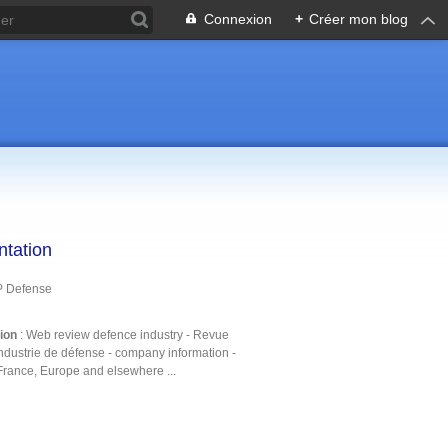
Connexion
+
Créer mon blog
ntation
P Defense
tion
: Web review defence industry - Revue
ndustrie de défense - company information -
France, Europe and elsewhere ...