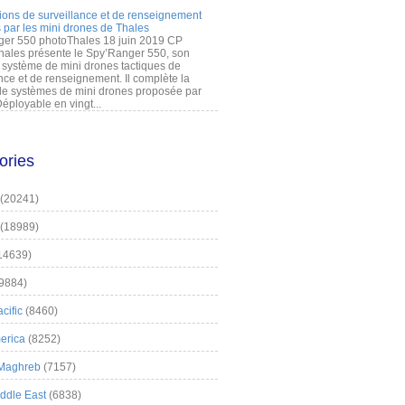
ions de surveillance et de renseignement
 par les mini drones de Thales
er 550 photoThales 18 juin 2019 CP
hales présente le Spy’Ranger 550, son
système de mini drones tactiques de
nce et de renseignement. Il complète la
 systèmes de mini drones proposée par
éployable en vingt...
ories
(20241)
(18989)
14639)
9884)
cific
(8460)
erica
(8252)
 Maghreb
(7157)
iddle East
(6838)