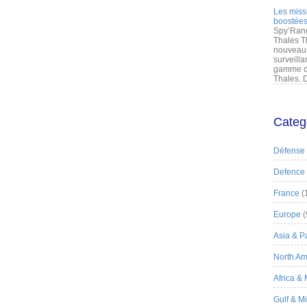
Les miss
boostées
Spy’Rang
Thales T
nouveau 
surveilla
gamme de
Thales. D
Categ
Défense
Defence
France
(
Europe
(
Asia & Pa
North Am
Africa &
Gulf & M