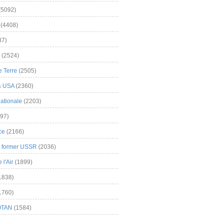
(5092)
(4408)
37)
(2524)
 Terre
(2505)
& USA
(2360)
ationale
(2203)
97)
ce
(2166)
& former USSR
(2036)
l'Air
(1899)
1838)
1760)
OTAN
(1584)