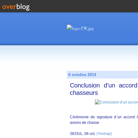
6 octobre 2014
Conclusion d’un accord
chasseurs
Cérémonie de signature d`un accord 
avions de chasse
SEOUL, 06 oct.
(Yonhap)