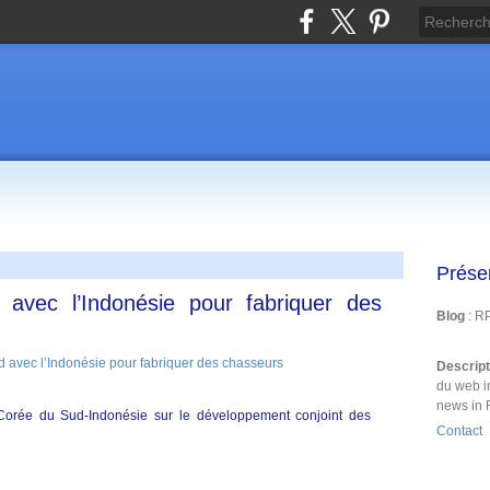
Prése
 avec l’Indonésie pour fabriquer des
Blog
: R
Descrip
du web i
news in 
Corée du Sud-Indonésie sur le développement conjoint des
Contact