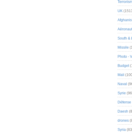
Terroris
UK
(151
Afghanist
Aéronau
South & 
Missile
(
Photo - 
Budget
(
Mali
(100
Naval
(9
Syrie
(96
Défense 
Daesh
(8
drones
(
Syria
(83