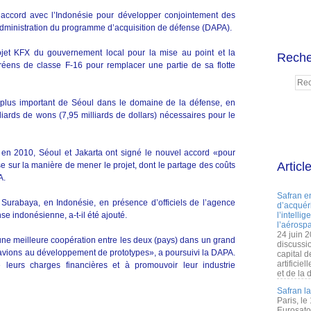
accord avec l’Indonésie pour développer conjointement des
’Administration du programme d’acquisition de défense (DAPA).
jet KFX du gouvernement local pour la mise au point et la
Reche
réens de classe F-16 pour remplacer une partie de sa flotte
e plus important de Séoul dans le domaine de la défense, en
liards de wons (7,95 milliards de dollars) nécessaires pour le
u en 2010, Séoul et Jakarta ont signé le nouvel accord «pour
Articl
se sur la manière de mener le projet, dont le partage des coûts
A.
Safran e
Surabaya, en Indonésie, en présence d’officiels de l’agence
d’acquéri
e indonésienne, a-t-il été ajouté.
l’intelli
l’aérospa
24 juin 
 une meilleure coopération entre les deux (pays) dans un grand
discussi
avions au développement de prototypes», a poursuivi la DAPA.
capital d
artificie
 leurs charges financières et à promouvoir leur industrie
et de la 
Safran l
Paris, le
Eurosato