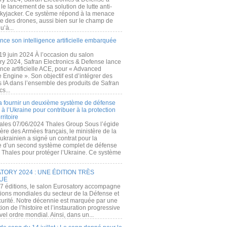
e lancement de sa solution de lutte anti-
kyjacker. Ce système répond à la menace
te des drones, aussi bien sur le champ de
u’à...
nce son intelligence artificielle embarquée
 19 juin 2024 À l’occasion du salon
ry 2024, Safran Electronics & Defense lance
gence artificielle ACE, pour « Advanced
 Engine ». Son objectif est d’intégrer des
s IA dans l’ensemble des produits de Safran
cs...
a fournir un deuxième système de défense
à l’Ukraine pour contribuer à la protection
rritoire
ales 07/06/2024 Thales Group Sous l’égide
ère des Armées français, le ministère de la
ukrainien a signé un contrat pour la
re d’un second système complet de défense
 Thales pour protéger l’Ukraine. Ce système
ORY 2024 : UNE ÉDITION TRÈS
UE
7 éditions, le salon Eurosatory accompagne
tions mondiales du secteur de la Défense et
curité. Notre décennie est marquée par une
ion de l’histoire et l’instauration progressive
el ordre mondial. Ainsi, dans un...