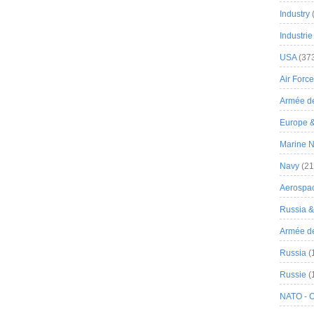
Industry
Industrie
USA
(37
Air Force
Armée de
Europe 
Marine N
Navy
(21
Aerospa
Russia 
Armée de 
Russia
(
Russie
(
NATO - 