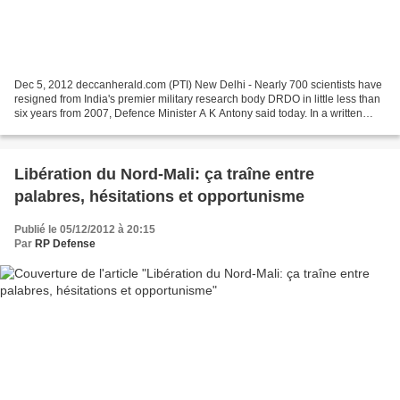
Dec 5, 2012 deccanherald.com (PTI) New Delhi - Nearly 700 scientists have
resigned from India's premier military research body DRDO in little less than
six years from 2007, Defence Minister A K Antony said today. In a written
reply to a question in the...
Libération du Nord-Mali: ça traîne entre
palabres, hésitations et opportunisme
Publié le 05/12/2012 à 20:15
Par
RP Defense