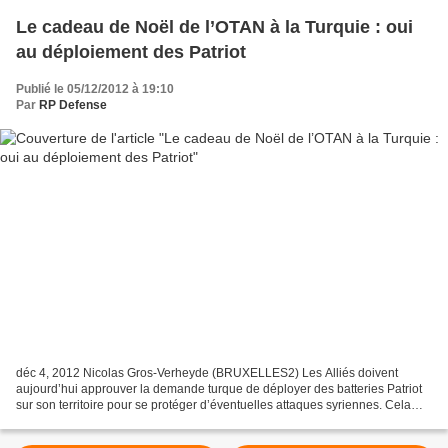
Le cadeau de Noël de l’OTAN à la Turquie : oui
au déploiement des Patriot
Publié le 05/12/2012 à 19:10
Par
RP Defense
déc 4, 2012 Nicolas Gros-Verheyde (BRUXELLES2) Les Alliés doivent
aujourd’hui approuver la demande turque de déployer des batteries Patriot
sur son territoire pour se protéger d’éventuelles attaques syriennes. Cela
devrait être fait lors de la première...