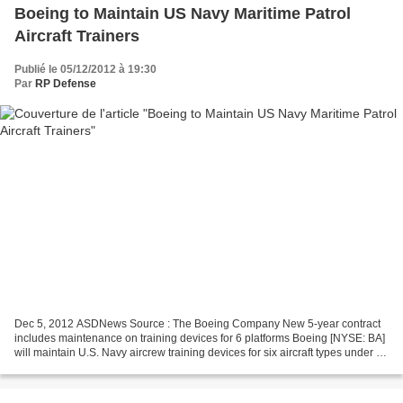
Boeing to Maintain US Navy Maritime Patrol
Aircraft Trainers
Publié le 05/12/2012 à 19:30
Par
RP Defense
Dec 5, 2012 ASDNews Source : The Boeing Company New 5-year contract
includes maintenance on training devices for 6 platforms Boeing [NYSE: BA]
will maintain U.S. Navy aircrew training devices for six aircraft types under a
new $56 million contract, setting...