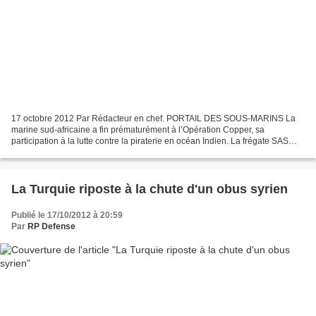
17 octobre 2012 Par Rédacteur en chef. PORTAIL DES SOUS-MARINS La
marine sud-africaine a fin prématurément à l’Opération Copper, sa
participation à la lutte contre la piraterie en océan Indien. La frégate SAS
Amatola, l’une des 4 que possède le pays,...
La Turquie riposte à la chute d'un obus syrien
Publié le 17/10/2012 à 20:59
Par
RP Defense