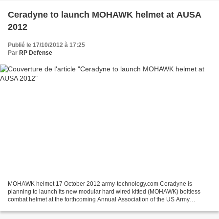
Ceradyne to launch MOHAWK helmet at AUSA
2012
Publié le 17/10/2012 à 17:25
Par
RP Defense
MOHAWK helmet 17 October 2012 army-technology.com Ceradyne is
planning to launch its new modular hard wired kitted (MOHAWK) boltless
combat helmet at the forthcoming Annual Association of the US Army
(AUSA), scheduled to be held in Washington DC from...