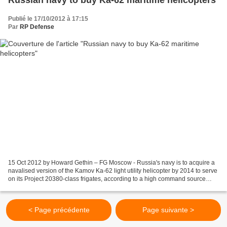
Russian navy to buy Ka-62 maritime helicopters
Publié le 17/10/2012 à 17:15
Par
RP Defense
15 Oct 2012 by Howard Gethin – FG Moscow - Russia's navy is to acquire a
navalised version of the Kamov Ka-62 light utility helicopter by 2014 to serve
on its Project 20380-class frigates, according to a high command source
cited by the Izvestia newspaper....
< Page précédente
Page suivante >