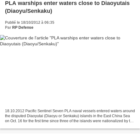
PLA warships enter waters close to Diaoyutais
(Diaoyu/Senkaku)
Publié le 18/10/2012 à 06:35
Par
RP Defense
18.10.2012 Pacific Sentinel Seven PLA naval vessels entered waters around
the disputed Diaoyutai (Diaoyu or Senkaku) islands in the East China Sea
on Oct. 16 for the first time since three of the islands were nationalized by the
Japanese government on...