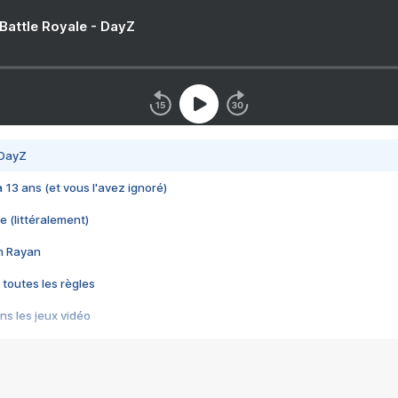
 Battle Royale - DayZ
 DayZ
 a 13 ans (et vous l'avez ignoré)
e (littéralement)
im Rayan
 toutes les règles
s les jeux vidéo
us choquant de Rockstar ? - Le scandale BULLY
e plus moche de Steam