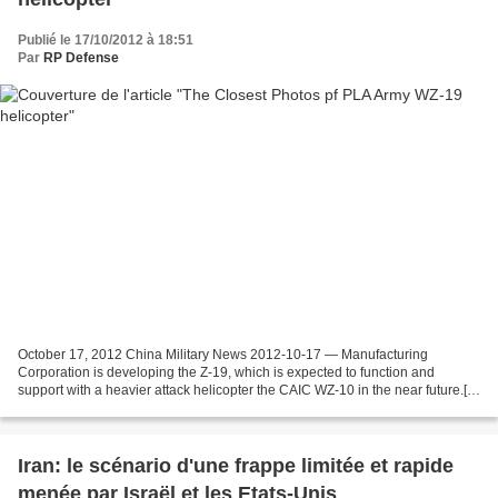
Publié le 17/10/2012 à 18:51
Par
RP Defense
October 17, 2012 China Military News 2012-10-17 — Manufacturing
Corporation is developing the Z-19, which is expected to function and
support with a heavier attack helicopter the CAIC WZ-10 in the near future.[4]
Export variants will be designated WZ-19...
Iran: le scénario d'une frappe limitée et rapide
menée par Israël et les Etats-Unis