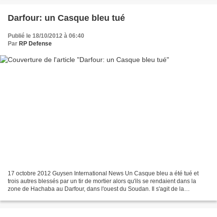
Darfour: un Casque bleu tué
Publié le 18/10/2012 à 06:40
Par
RP Defense
17 octobre 2012 Guysen International News Un Casque bleu a été tué et
trois autres blessés par un tir de mortier alors qu'ils se rendaient dans la
zone de Hachaba au Darfour, dans l'ouest du Soudan. Il s'agit de la
deuxième embuscade meurtrière ce mois...