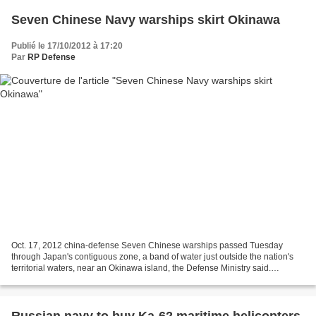
Seven Chinese Navy warships skirt Okinawa
Publié le 17/10/2012 à 17:20
Par
RP Defense
Oct. 17, 2012 china-defense Seven Chinese warships passed Tuesday
through Japan's contiguous zone, a band of water just outside the nation's
territorial waters, near an Okinawa island, the Defense Ministry said.
http://www.japantimes.co.jp/text/nn20121017a3.html...