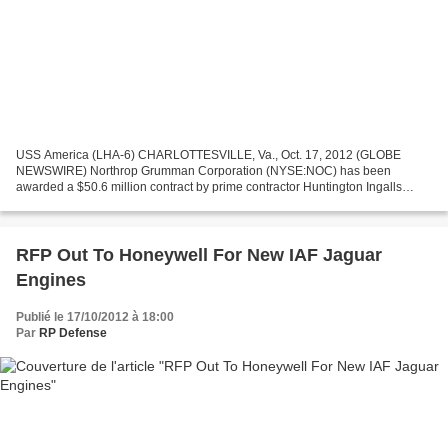
USS America (LHA-6) CHARLOTTESVILLE, Va., Oct. 17, 2012 (GLOBE
NEWSWIRE) Northrop Grumman Corporation (NYSE:NOC) has been
awarded a $50.6 million contract by prime contractor Huntington Ingalls
Industries (NYSE:HII) to supply the Machinery Control System...
RFP Out To Honeywell For New IAF Jaguar
Engines
Publié le 17/10/2012 à 18:00
Par
RP Defense