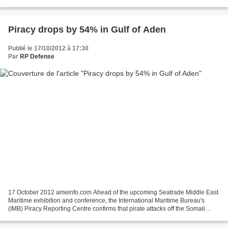
(SOR) of Kirtland Air Force Base in New...
Piracy drops by 54% in Gulf of Aden
Publié le 17/10/2012 à 17:30
Par
RP Defense
17 October 2012 ameinfo.com Ahead of the upcoming Seatrade Middle East
Maritime exhibition and conference, the International Maritime Bureau's
(IMB) Piracy Reporting Centre confirms that pirate attacks off the Somali
coast have declined by more than 54%,...