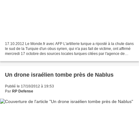
17.10.2012 Le Monde.fr avec AFP L'artillerie turque a riposté à la chute dans
le sud de la Turquie d'un obus syrien, qui n'a pas fait de victime, ont affirmé
mercredi 17 octobre des sources locales turques citées par l'agence de
presse Anatolie. La garnison...
Un drone israélien tombe près de Nablus
Publié le 17/10/2012 à 19:53
Par
RP Defense