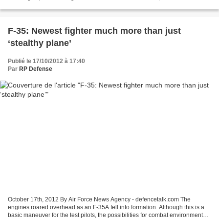
will deliver 12 Watercat M18 multipurpose...
F-35: Newest fighter much more than just
‘stealthy plane’
Publié le 17/10/2012 à 17:40
Par
RP Defense
October 17th, 2012 By Air Force News Agency - defencetalk.com The
engines roared overhead as an F-35A fell into formation. Although this is a
basic maneuver for the test pilots, the possibilities for combat environments