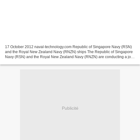
17 October 2012 naval-technology.com Republic of Singapore Navy (RSN)
and the Royal New Zealand Navy (RNZN) ships The Republic of Singapore
Navy (RSN) and the Royal New Zealand Navy (RNZN) are conducting a joint
annual training exercise, Lion Zeal 2012,...
Publicité