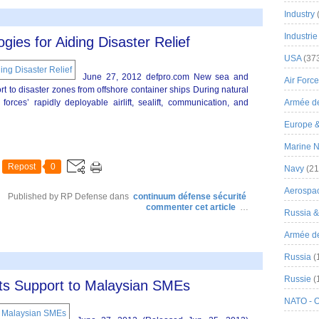
Industry
Industrie
es for Aiding Disaster Relief
USA
(37
June 27, 2012 defpro.com New sea and
Air Force
rt to disaster zones from offshore container ships During natural
rces’ rapidly deployable airlift, sealift, communication, and
Armée de
Europe 
Marine N
Repost
0
Navy
(21
Aerospa
Published by RP Defense
dans
continuum défense sécurité
commenter cet article
…
Russia 
Armée de 
Russia
(
Russie
(
ts Support to Malaysian SMEs
NATO - 