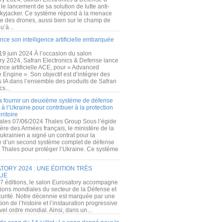
e lancement de sa solution de lutte anti-
kyjacker. Ce système répond à la menace
te des drones, aussi bien sur le champ de
u’à...
nce son intelligence artificielle embarquée
 19 juin 2024 À l’occasion du salon
ry 2024, Safran Electronics & Defense lance
gence artificielle ACE, pour « Advanced
 Engine ». Son objectif est d’intégrer des
s IA dans l’ensemble des produits de Safran
cs...
a fournir un deuxième système de défense
à l’Ukraine pour contribuer à la protection
rritoire
ales 07/06/2024 Thales Group Sous l’égide
ère des Armées français, le ministère de la
ukrainien a signé un contrat pour la
re d’un second système complet de défense
 Thales pour protéger l’Ukraine. Ce système
ORY 2024 : UNE ÉDITION TRÈS
UE
7 éditions, le salon Eurosatory accompagne
tions mondiales du secteur de la Défense et
curité. Notre décennie est marquée par une
ion de l’histoire et l’instauration progressive
el ordre mondial. Ainsi, dans un...