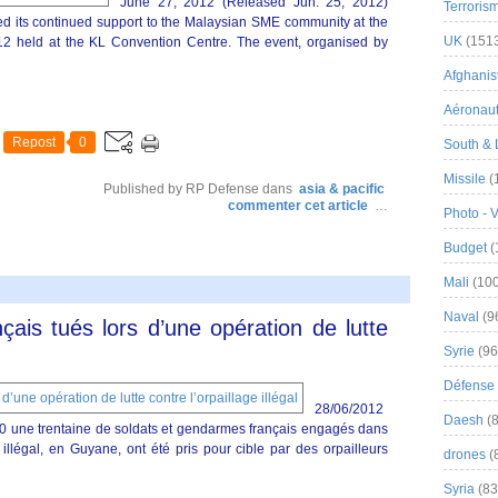
June 27, 2012 (Released Jun. 25, 2012)
Terroris
 its continued support to the Malaysian SME community at the
UK
(151
 held at the KL Convention Centre. The event, organised by
Afghanist
Aéronau
Repost
0
South & 
Missile
(
Published by RP Defense
dans
asia & pacific
commenter cet article
…
Photo - 
Budget
(
Mali
(100
Naval
(9
nçais tués lors d’une opération de lutte
Syrie
(96
Défense 
28/06/2012
Daesh
(8
0 une trentaine de soldats et gendarmes français engagés dans
 illégal, en Guyane, ont été pris pour cible par des orpailleurs
drones
(
Syria
(83