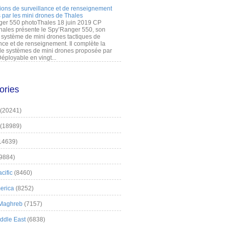
ions de surveillance et de renseignement
 par les mini drones de Thales
er 550 photoThales 18 juin 2019 CP
hales présente le Spy’Ranger 550, son
système de mini drones tactiques de
nce et de renseignement. Il complète la
 systèmes de mini drones proposée par
éployable en vingt...
ories
(20241)
(18989)
14639)
9884)
cific
(8460)
erica
(8252)
 Maghreb
(7157)
iddle East
(6838)