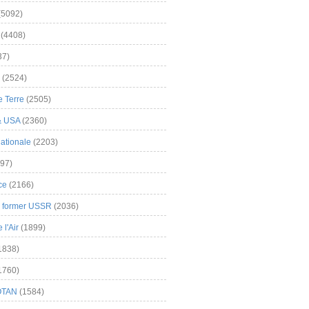
(5092)
(4408)
37)
(2524)
 Terre
(2505)
& USA
(2360)
ationale
(2203)
97)
ce
(2166)
& former USSR
(2036)
l'Air
(1899)
1838)
1760)
OTAN
(1584)