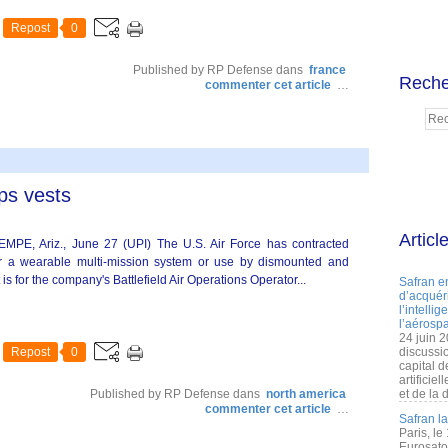
Repost
0
Published by RP Defense
dans
france
Reche
commenter cet article
…
ps vests
Articl
EMPE, Ariz., June 27 (UPI) The U.S. Air Force has contracted
 a wearable multi-mission system or use by dismounted and
is for the company's Battlefield Air Operations Operator...
Safran e
d’acquéri
l’intelli
l’aérospa
24 juin 
Repost
0
discussi
capital d
artificie
Published by RP Defense
dans
north america
et de la 
commenter cet article
…
Safran l
Paris, le
Eurosato