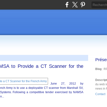
Prése
MSA to Provide a CT Scanner for the
Blog
: R
Descrip
June 27, 2012 by
du web i
ch Army is to use a deployable CT scanner from Marshall SV,
news in 
Systems. Following a competitive tender exercised by NAMSA
Contact
...