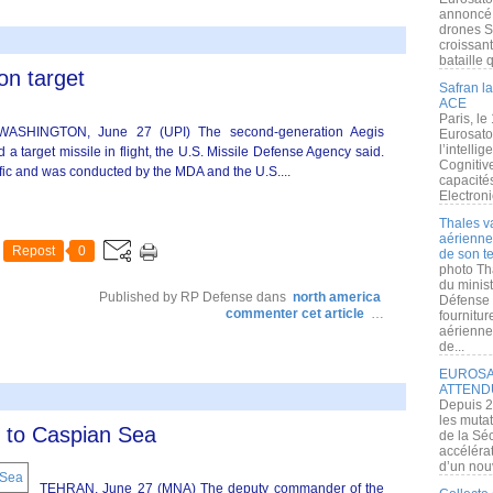
annoncé l
drones S
croissan
bataille q
on target
Safran la
ACE
Paris, le
WASHINGTON, June 27 (UPI) The second-generation Aegis
Eurosato
l’intelli
d a target missile in flight, the U.S. Missile Defense Agency said.
Cognitive
ific and was conducted by the MDA and the U.S....
capacité
Electroni
Thales v
aérienne 
Repost
0
de son te
photo Th
du minist
Published by RP Defense
dans
north america
Défense 
commenter cet article
…
fournitu
aérienne
de...
EUROSAT
ATTEND
Depuis 2
les muta
s to Caspian Sea
de la Sé
accélérat
d’un nouv
TEHRAN, June 27 (MNA) The deputy commander of the