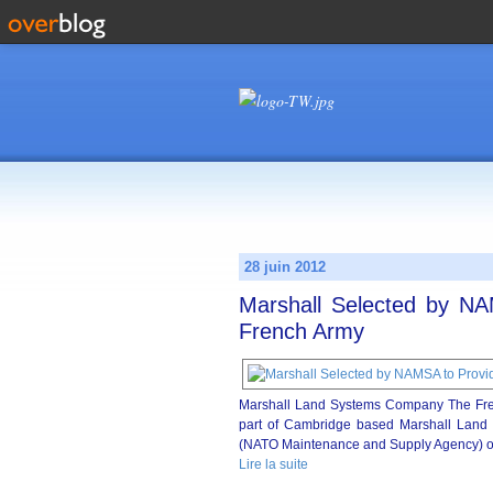
28 juin 2012
Marshall Selected by NA
French Army
Marshall Land Systems Company The Fren
part of Cambridge based Marshall Land 
(NATO Maintenance and Supply Agency) on
Lire la suite