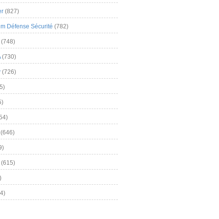
er
(827)
m Défense Sécurité
(782)
(748)
A
(730)
y
(726)
5)
5)
54)
(646)
9)
(615)
)
4)