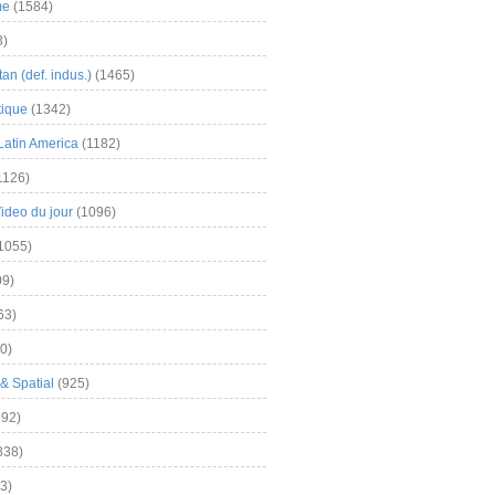
me
(1584)
3)
an (def. indus.)
(1465)
tique
(1342)
Latin America
(1182)
1126)
Video du jour
(1096)
1055)
9)
63)
0)
& Spatial
(925)
92)
838)
3)