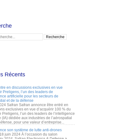
rche
es Récents
ntre en discussions exclusives en vue
r Preligens, l’un des leaders de
gence artificielle pour les secteurs de
tial et de la défense
2024 Safran Safran annonce être entré en
ons exclusives en vue d’acquérir 100 % du
e Preligens, l’un des leaders de l’intelligence
lle (IA) dédiée aux industries de l’aérospatial
défense, pour une valeur d’entreprise...
ance son système de lutte anti-drones
 18 juin 2024 À l’occasion du salon
ry 2024, Safran Electronics & Defense a