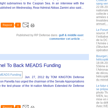
Collecte 
light submarines to the Caspian Sea. In an interview with the
sang vers
22.06.20
published on Wednesday, Rear Admiral Abbas Zamini also said...
nationale
collecte
armées s
Invalide
annuel,..
Repost
0
Le Forum
source: 
Published by RP Defense
dans
gulf & middle east
l’initiat
commenter cet article
…
de la DC
l’Armée 
(Structur
opération
Bourget 
hélicopt
18.06.20
anel To Back MEADS Funding
53ème éd
l’Aérona
de découv
hélicopt
Jun. 27, 2012 By TOM KINGTON Defense
du minist
 Panetta has urged the chairman of the Senate Appropriations
 the test phase of the tri-nation Medium Extended Air Defense
Le futur
se prépa
photo Th
IVEN, la 
mise en r
de la dé
Avec IVEN
Repost
0