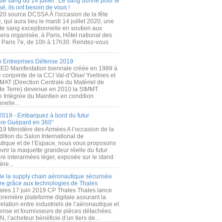
de sang du 14 juillet : Le sang donné pour le
é, ils ont besoin de vous !
20 source DCSSA À l'occasion de la fête
, qui aura lieu le mardi 14 juillet 2020, une
 de sang exceptionnelle en soutien aux
era organisée, à Paris, Hôtel national des
s Paris 7e, de 10h à 17h30. Rendez-vous
.
 Entreprises Défense 2019
FED Manifestation biennale créée en 1989 à
ive conjointe de la CCI Val-d’Oise/ Yvelines et
MAT (Direction Centrale du Matériel de
de Terre) devenue en 2010 la SIMMT
e Intégrée du Maintien en condition
nelle...
2019 - Embarquez à bord du futur
ère Guépard en 360°
19 Ministère des Armées A l’occasion de la
ition du Salon International de
utique et de l’Espace, nous vous proposons
rir la maquette grandeur réelle du futur
ère interarmées léger, exposée sur le stand
ère...
 de la supply chain aéronautique sécurisée
re grâce aux technologies de Thales
ales 17 juin 2019 CP Thales Thales lance
première plateforme digitale assurant la
elation entre industriels de l’aéronautique et
fense et fournisseurs de pièces détachées.
, l’acheteur bénéficie d’un tiers de...