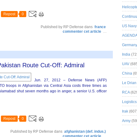
Helicopt
Repost
0
Continuu
US Navy
Published by RP Defense
dans
france
commenter cet article
…
AGEND
German
India
(72
Pakistan Route Cut-Off: Admiral
UAV
(68
China
(6
Jun. 27, 2012 – Defense News (AFP)
Le Drian
roops in Afghanistan via Central Asia costs three times as
slamabad shut seven months ago in anger, a senior U.S. officer
RCA
(62
Logistics
Irak
(607
Repost
0
Army
(59
Published by RP Defense
dans
afghanistan (def. indus.)
commenter cet article
…