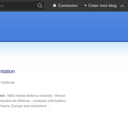
Connexion
+
Créer mon blog
ntation
P Defense
tion
: Web review defence industry - Revue
ndustrie de défense - company information -
France, Europe and elsewhere ...