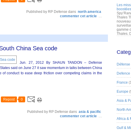
Les miss
boostées
Published by RP Defense
dans
north america
Spy’Rang
commenter cet article
…
Thales T
nouveau 
surveilla
gamme de
Thales. D
South China Sea code
Categ
Jun. 27, 2012 By SHAUN TANDON – Defense
Défense
tes said on June 27 it saw momentum in talks between China
 of conduct to ease deep friction over competing claims in the
Defence
France
(
Europe
(
Repost
0
Asia & Pa
North Am
Published by RP Defense
dans
asia & pacific
commenter cet article
…
Africa &
Gulf & M