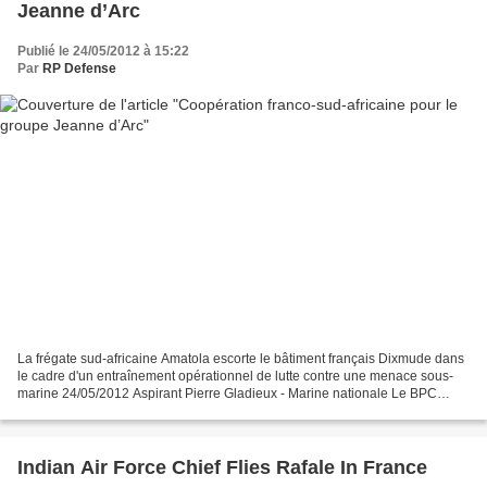
Jeanne d’Arc
Publié le 24/05/2012 à 15:22
Par
RP Defense
La frégate sud-africaine Amatola escorte le bâtiment français Dixmude dans
le cadre d'un entraînement opérationnel de lutte contre une menace sous-
marine 24/05/2012 Aspirant Pierre Gladieux - Marine nationale Le BPC
Dixmude et la FASM Georges Leygues...
Indian Air Force Chief Flies Rafale In France