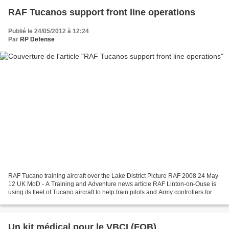
RAF Tucanos support front line operations
Publié le 24/05/2012 à 12:24
Par
RP Defense
RAF Tucano training aircraft over the Lake District Picture RAF 2008 24 May
12 UK MoD - A Training and Adventure news article RAF Linton-on-Ouse is
using its fleet of Tucano aircraft to help train pilots and Army controllers for
front line duties. Home...
Un kit médical pour le VBCI (FOB)