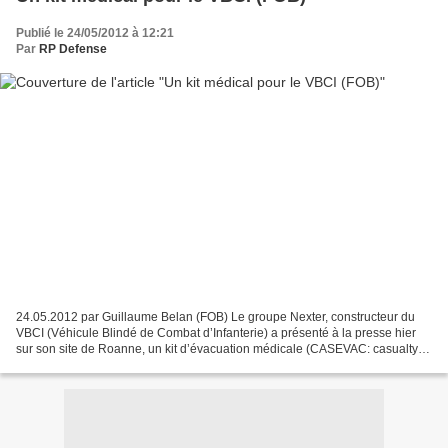
Publié le 24/05/2012 à 12:21
Par
RP Defense
24.05.2012 par Guillaume Belan (FOB) Le groupe Nexter, constructeur du
VBCI (Véhicule Blindé de Combat d’Infanterie) a présenté à la presse hier
sur son site de Roanne, un kit d’évacuation médicale (CASEVAC: casualty
evacuation) pour son VBCI, qui sera...