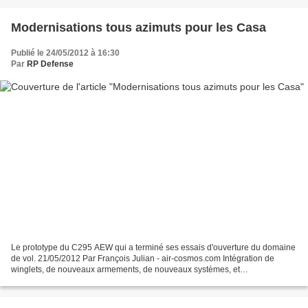
Modernisations tous azimuts pour les Casa
Publié le 24/05/2012 à 16:30
Par
RP Defense
Le prototype du C295 AEW qui a terminé ses essais d'ouverture du domaine
de vol. 21/05/2012 Par François Julian - air-cosmos.com Intégration de
winglets, de nouveaux armements, de nouveaux systèmes, et
développement de nouvelles capacités. Airbus Military...