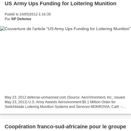
US Army Ups Funding for Loitering Munition
Publié le 24/05/2012 à 16:30
Par
RP Defense
May 23, 2012 defense-unmanned.com (Source: AeroVironment, Inc.; issued
May 23, 2012) U.S. Army Awards Aerovironment $5.1 Million Order for
Switchblade Loitering Munition Systems and Services MONROVIA, Calif. ---
AeroVironment, Inc. announced it received...
Coopération franco-sud-africaine pour le groupe