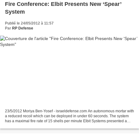
Fire Conference: Elbit Presents New ‘Spear’
System
Publié le 24/05/2012 à 11:57
Par
RP Defense
23/5/2012 Moriya Ben-Yosef - israeldefense.com An autonomous mortar with
a reduced recoil which can be deployed in under 60 seconds. The system
has a maximal fire rate of 15 shells per minute Elbit Systems presented a
new system, “Spear” at the 2nd International...