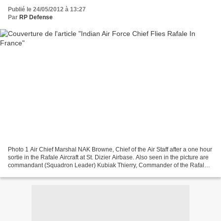
Publié le 24/05/2012 à 13:27
Par
RP Defense
Photo 1 Air Chief Marshal NAK Browne, Chief of the Air Staff after a one hour
sortie in the Rafale Aircraft at St. Dizier Airbase. Also seen in the picture are
commandant (Squadron Leader) Kubiak Thierry, Commander of the Rafale
Squadron and General Jean-Paul...