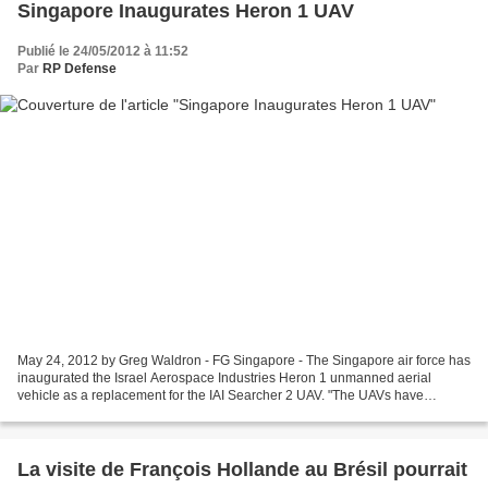
Singapore Inaugurates Heron 1 UAV
Publié le 24/05/2012 à 11:52
Par
RP Defense
May 24, 2012 by Greg Waldron - FG Singapore - The Singapore air force has
inaugurated the Israel Aerospace Industries Heron 1 unmanned aerial
vehicle as a replacement for the IAI Searcher 2 UAV. "The UAVs have
realised the vision of [the Singapore armed...
La visite de François Hollande au Brésil pourrait