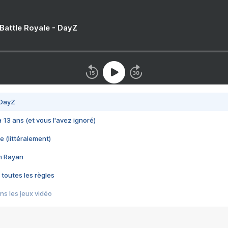
 Battle Royale - DayZ
 DayZ
 a 13 ans (et vous l'avez ignoré)
e (littéralement)
im Rayan
 toutes les règles
s les jeux vidéo
us choquant de Rockstar ? - Le scandale BULLY