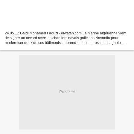
24.05.12 Gaidi Mohamed Faouzi - elwatan.com La Marine algérienne vient
de signer un accord avec les chantiers navals galiciens Navantia pour
moderniser deux de ses bâtiments, apprend-on de la presse espagnole.
Cette opération, dont le coût n’a pas été...
Publicité