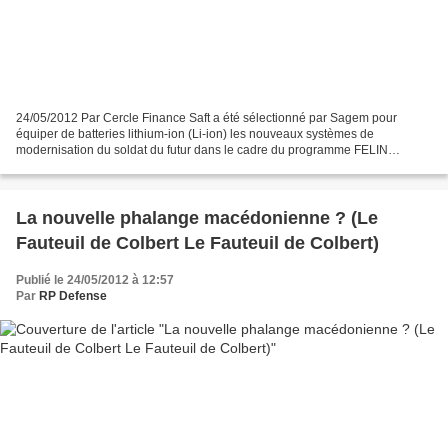
24/05/2012 Par Cercle Finance Saft a été sélectionné par Sagem pour
équiper de batteries lithium-ion (Li-ion) les nouveaux systèmes de
modernisation du soldat du futur dans le cadre du programme FELIN
(Fantassin à Equipement et Liaisons Intégrées). Ce...
La nouvelle phalange macédonienne ? (Le
Fauteuil de Colbert Le Fauteuil de Colbert)
Publié le 24/05/2012 à 12:57
Par
RP Defense