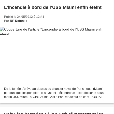
L’incendie à bord de l’USS Miami enfin éteint
Publié le 24/05/2012 à 12:41
Par
RP Defense
De la fumée s’élève au-dessus du chantier naval de Portsmouth (Miami)
pendant que les pompiers essayaient d’éteindre un incendie sur le sous-
marin USS Miami. © CBS 24 mai 2012 Par Rédacteur en chef. PORTAIL
DES SOUS-MARINS L’incendie qui a touché mercredi...