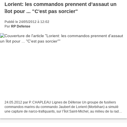
Lorient: les commandos prennent d’assaut un
îlot pour ... "C'est pas sorcier"
Publié le 24/05/2012 à 12:02
Par
RP Defense
24.05.2012 par P. CHAPLEAU Lignes de Défense Un groupe de fusiliers
commandos marins du commando Jaubert de Lorient (Morbihan) a simulé
une capture de narco-trafiquants, sur l’îlot Saint-Michel, au milieu de la rade
lorientaise. Un exercice mené notamment...