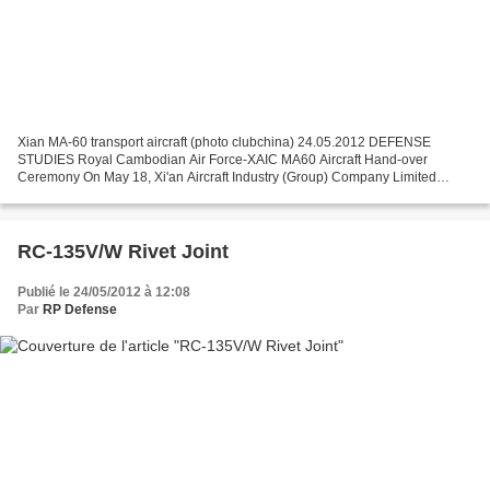
Xian MA-60 transport aircraft (photo clubchina) 24.05.2012 DEFENSE
STUDIES Royal Cambodian Air Force-XAIC MA60 Aircraft Hand-over
Ceremony On May 18, Xi'an Aircraft Industry (Group) Company Limited
(XAC) delivered two Modern Ark 60 (MA60) aircraft to...
RC-135V/W Rivet Joint
Publié le 24/05/2012 à 12:08
Par
RP Defense