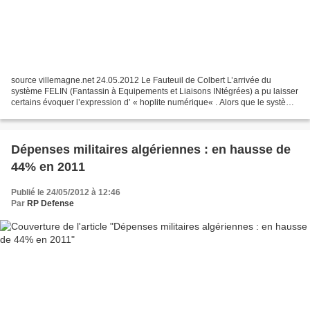
source villemagne.net 24.05.2012 Le Fauteuil de Colbert L’arrivée du
système FELIN (Fantassin à Equipements et Liaisons INtégrées) a pu laisser
certains évoquer l’expression d’ « hoplite numérique« . Alors que le système
est actuellement essayé en Afghanistan,...
Dépenses militaires algériennes : en hausse de
44% en 2011
Publié le 24/05/2012 à 12:46
Par
RP Defense