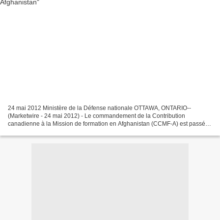
24 mai 2012 Ministère de la Défense nationale OTTAWA, ONTARIO--
(Marketwire - 24 mai 2012) - Le commandement de la Contribution
canadienne à la Mission de formation en Afghanistan (CCMF-A) est passé
du major-général (Mgén) Michael Day au Mgén Jim Ferron...