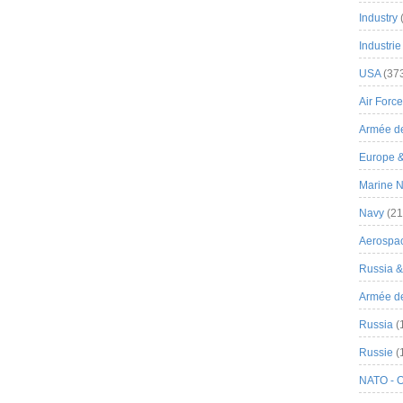
Industry
Industrie
USA
(37
Air Force
Armée de
Europe 
Marine N
Navy
(21
Aerospa
Russia 
Armée de 
Russia
(
Russie
(
NATO - 