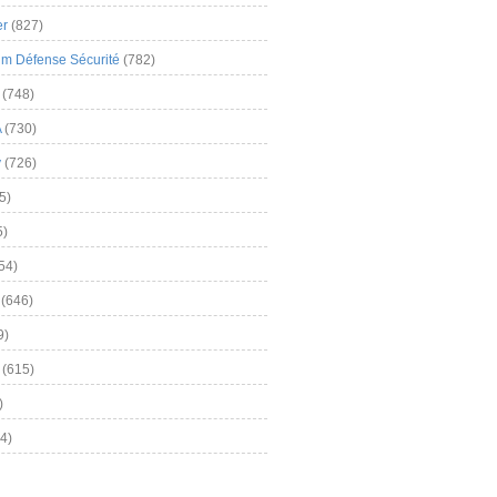
er
(827)
m Défense Sécurité
(782)
(748)
A
(730)
y
(726)
5)
5)
54)
(646)
9)
(615)
)
4)