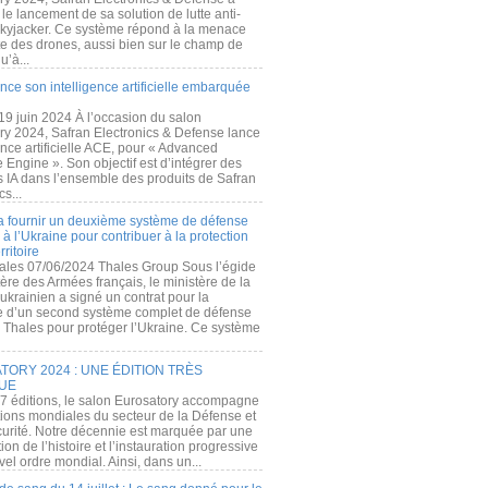
e lancement de sa solution de lutte anti-
kyjacker. Ce système répond à la menace
te des drones, aussi bien sur le champ de
u’à...
nce son intelligence artificielle embarquée
 19 juin 2024 À l’occasion du salon
ry 2024, Safran Electronics & Defense lance
gence artificielle ACE, pour « Advanced
 Engine ». Son objectif est d’intégrer des
s IA dans l’ensemble des produits de Safran
cs...
a fournir un deuxième système de défense
à l’Ukraine pour contribuer à la protection
rritoire
ales 07/06/2024 Thales Group Sous l’égide
ère des Armées français, le ministère de la
ukrainien a signé un contrat pour la
re d’un second système complet de défense
 Thales pour protéger l’Ukraine. Ce système
ORY 2024 : UNE ÉDITION TRÈS
UE
7 éditions, le salon Eurosatory accompagne
tions mondiales du secteur de la Défense et
curité. Notre décennie est marquée par une
ion de l’histoire et l’instauration progressive
el ordre mondial. Ainsi, dans un...