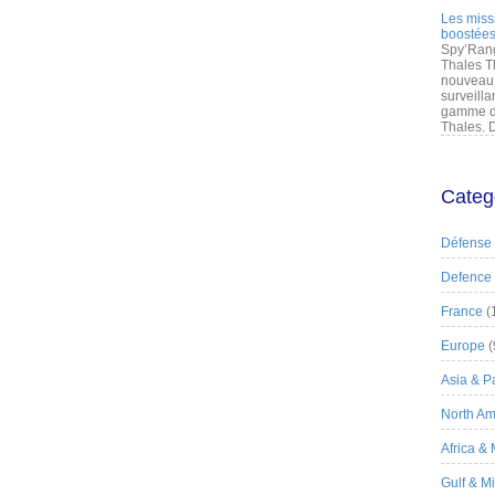
Les miss
boostées
Spy’Rang
Thales T
nouveau 
surveilla
gamme de
Thales. D
Categ
Défense
Defence
France
(
Europe
(
Asia & Pa
North Am
Africa &
Gulf & M