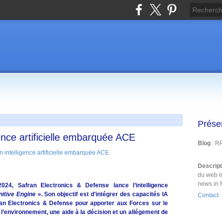
Prése
ence artificielle embarquée ACE
Blog
: R
Descrip
du web i
news in 
024, Safran Electronics & Defense lance l’intelligence
itive Engine
». Son objectif est d’intégrer des capacités IA
Contact
an Electronics & Defense pour apporter aux Forces sur le
l’environnement, une aide à la décision et un allégement de