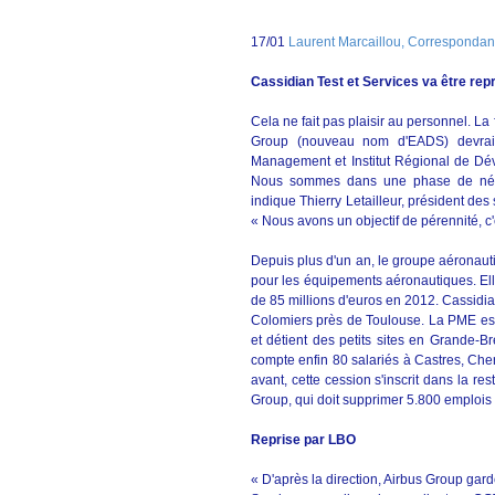
17/01
Laurent Marcaillou, Correspondan
Cassidian Test et Services va être rep
Cela ne fait pas plaisir au personnel. La
Group (nouveau nom d'EADS) devrait
Management et Institut Régional de Dév
Nous sommes dans une phase de négoc
indique Thierry Letailleur, président de
« Nous avons un objectif de pérennité, c'
Depuis plus d'un an, le groupe aéronauti
pour les équipements aéronautiques. Elle 
de 85 millions d'euros en 2012. Cassidi
Colomiers près de Toulouse. La PME est
et détient des petits sites en Grande-Br
compte enfin 80 salariés à Castres, Che
avant, cette cession s'inscrit dans la re
Group, qui doit supprimer 5.800 emplois
Reprise par LBO
« D'après la direction, Airbus Group gard