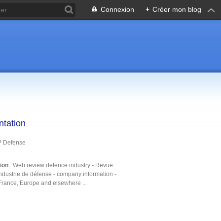
Connexion
+
Créer mon blog
ntation
P Defense
tion
: Web review defence industry - Revue
ndustrie de défense - company information -
France, Europe and elsewhere ...