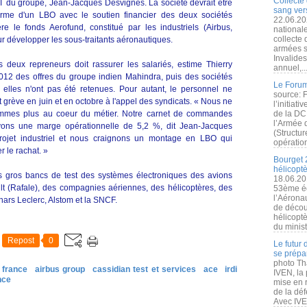
Collecte 
T du groupe, Jean-Jacques Desvignes. La société devrait être
sang vers
rme d'un LBO avec le soutien financier des deux sociétés
22.06.20
 le fonds Aerofund, constitué par les industriels (Airbus,
nationale
collecte
ur développer les sous-traitants aéronautiques.
armées s
Invalide
 deux repreneurs doit rassurer les salariés, estime Thierry
annuel,..
2012 des offres du groupe indien Mahindra, puis des sociétés
Le Forum
 elles n'ont pas été retenues. Pour autant, le personnel ne
source: 
it grève en juin et en octobre à l'appel des syndicats. « Nous ne
l’initiat
mes plus au coeur du métier. Notre carnet de commandes
de la DC
l’Armée 
avons une marge opérationnelle de 5,2 %, dit Jean-Jacques
(Structur
rojet industriel et nous craignons un montage en LBO qui
opération
 le rachat. »
Bourget 
hélicopt
es gros bancs de test des systèmes électroniques des avions
18.06.20
ault (Rafale), des compagnies aériennes, des hélicoptères, des
53ème éd
l’Aérona
ars Leclerc, Alstom et la SNCF.
de découv
hélicopt
du minist
Repost
0
Le futur
se prépa
photo Th
france
airbus group
cassidian test et services
ace
irdi
IVEN, la 
nce
mise en r
de la dé
Avec IVEN