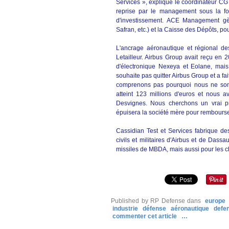
Services », explique le coordinateur CG
reprise par le management sous la fo
d'investissement. ACE Management gère
Safran, etc.) et la Caisse des Dépôts, po
L'ancrage aéronautique et régional des
Letailleur. Airbus Group avait reçu en 
d'électronique Nexeya et Eolane, mais
souhaite pas quitter Airbus Group et a fa
comprenons pas pourquoi nous ne som
atteint 123 millions d'euros et nous 
Desvignes. Nous cherchons un vrai p
épuisera la société mère pour rembourser
Cassidian Test et Services fabrique d
civils et militaires d'Airbus et de Dass
missiles de MBDA, mais aussi pour les ch
Published by RP Defense
dans
europe
industrie
défense
aéronautique
defe
commenter cet article
…