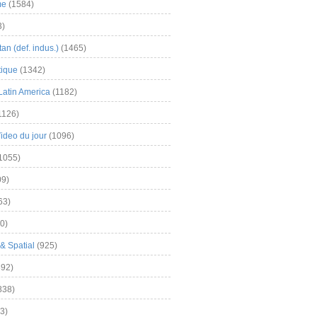
me
(1584)
3)
an (def. indus.)
(1465)
tique
(1342)
Latin America
(1182)
1126)
Video du jour
(1096)
1055)
9)
63)
0)
& Spatial
(925)
92)
838)
3)