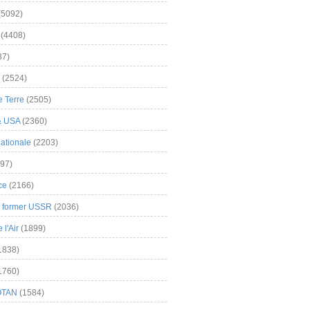
(5092)
(4408)
37)
(2524)
 Terre
(2505)
& USA
(2360)
ationale
(2203)
97)
ce
(2166)
& former USSR
(2036)
l'Air
(1899)
1838)
1760)
OTAN
(1584)