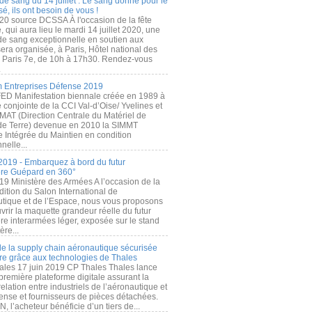
de sang du 14 juillet : Le sang donné pour le
é, ils ont besoin de vous !
20 source DCSSA À l'occasion de la fête
, qui aura lieu le mardi 14 juillet 2020, une
 de sang exceptionnelle en soutien aux
era organisée, à Paris, Hôtel national des
s Paris 7e, de 10h à 17h30. Rendez-vous
.
 Entreprises Défense 2019
FED Manifestation biennale créée en 1989 à
ive conjointe de la CCI Val-d’Oise/ Yvelines et
MAT (Direction Centrale du Matériel de
de Terre) devenue en 2010 la SIMMT
e Intégrée du Maintien en condition
nelle...
2019 - Embarquez à bord du futur
ère Guépard en 360°
19 Ministère des Armées A l’occasion de la
ition du Salon International de
utique et de l’Espace, nous vous proposons
rir la maquette grandeur réelle du futur
ère interarmées léger, exposée sur le stand
ère...
 de la supply chain aéronautique sécurisée
re grâce aux technologies de Thales
ales 17 juin 2019 CP Thales Thales lance
première plateforme digitale assurant la
elation entre industriels de l’aéronautique et
fense et fournisseurs de pièces détachées.
, l’acheteur bénéficie d’un tiers de...