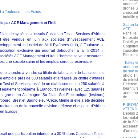
annoncé l
drones S
t à Toulouse - Les Echos
croissan
bataille q
ris par ACE Management et l'Irdi.
Safran la
ACE
Paris, le
 filiale de systèmes d'essais Cassidian Test et Services d'Airbus
Eurosato
 être vendue en juin aux sociétés d'investissement ACE
l’intelli
eloppement Industriel de Midi-Pyrénées (Irdi), à Toulouse. «
Cognitive
iation exclusive qui pourrait déboucher à la mi-2014 »,
capacité
Electroni
s sociétés ACE Management et Irdi. L'homme se veut rassurant :
est une société saine et les emplois seront préservés. »
Thales v
aérienne 
de son te
que cherche à vendre sa filiale de fabrication de bancs de test
photo Th
emploie près de 500 salariés et a réalisé un chiffre d'affaires
du minist
an Test et Services possède un établissement de 250 salariés à
Défense 
fournitu
 également présente à Elancourt (Yvelines) avec 125 salariés
aérienne
etagne et en Allemagne. Sa filiale Get Electronique (testeurs)
de...
rbourg, Brest et Bagnols-sur-Cèze. Même si elle a été décidée
EUROSAT
structuration de la nouvelle division défense et espace d'Airbus
ATTEND
 en Europe.
Depuis 2
les muta
de la Sé
accélérat
d’un nouv
erait une participation inférieure à 30 % dans Cassidian Test et