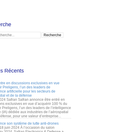
rche
es Récents
ntre en discussions exclusives en vue
r Preligens, l’un des leaders de
gence artificielle pour les secteurs de
tial et de la défense
2024 Safran Safran annonce être entré en
ons exclusives en vue d’acquérir 100 % du
e Preligens, l’un des leaders de l’intelligence
lle (IA) dédiée aux industries de l’aérospatial
défense, pour une valeur d’entreprise...
ance son système de lutte anti-drones
 18 juin 2024 À l’occasion du salon
ry 2024, Safran Electronics & Defense a