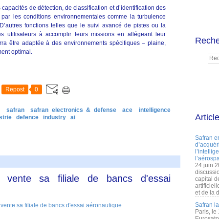
acités de détection, de classification et d’identification des
és par les conditions environnementales comme la turbulence
D’autres fonctions telles que le suivi avancé de pistes ou la
les utilisateurs à accomplir leurs missions en allégeant leur
Reche
rra être adaptée à des environnements spécifiques – plaine,
ment optimal.
Repost
0
safran
safran electronics & defense
ace
intelligence
Articl
strie
defence
industry
ai
Safran e
d’acquéri
l’intelli
l’aérospa
24 juin 
discussi
vente sa filiale de bancs d'essai
capital d
artificie
et de la 
Safran l
Paris, le
Eurosato