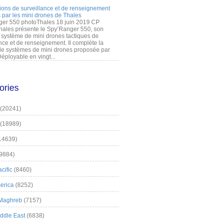
ions de surveillance et de renseignement
 par les mini drones de Thales
er 550 photoThales 18 juin 2019 CP
hales présente le Spy’Ranger 550, son
système de mini drones tactiques de
nce et de renseignement. Il complète la
 systèmes de mini drones proposée par
éployable en vingt...
ories
(20241)
(18989)
14639)
9884)
cific
(8460)
erica
(8252)
 Maghreb
(7157)
iddle East
(6838)