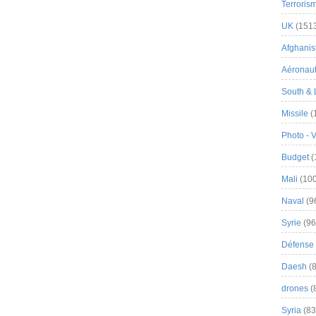
Terroris
UK
(151
Afghanist
Aéronau
South & 
Missile
(
Photo - 
Budget
(
Mali
(100
Naval
(9
Syrie
(96
Défense 
Daesh
(8
drones
(
Syria
(83